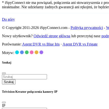
* iSpyConnect nie ma powiązań, połączenia ani stowarzyszenia z pro
nieaktualne. Nie udzielamy żadnych gwarancji ani rękojmi, że będzi
Do góry
© Copyright 2011-2026 iSpyConnect.com -
Polityka prywatności
-
W
Nowy użytkownik?
Odwiedź stronę główną
lub przeczytaj nasz
podr
Porównanie:
Agent DVR vs Blue Iris
·
Agent DVR vs Frigate
Motyw:
Szukaj
Szukaj
Trivision Kreator połączenia kamery IP
IP