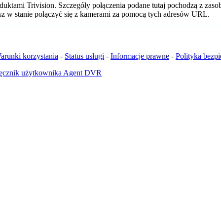
duktami Trivision. Szczegóły połączenia podane tutaj pochodzą z zas
esz w stanie połączyć się z kamerami za pomocą tych adresów URL.
arunki korzystania
-
Status usługi
-
Informacje prawne
-
Polityka bezp
ęcznik użytkownika Agent DVR