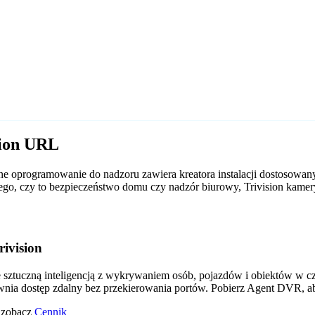
sion URL
e oprogramowanie do nadzoru zawiera kreatora instalacji dostosowan
d tego, czy to bezpieczeństwo domu czy nadzór biurowy, Trivision ka
ivision
tuczną inteligencją z wykrywaniem osób, pojazdów i obiektów w czas
wnia dostęp zdalny bez przekierowania portów. Pobierz Agent DVR, a
o zobacz
Cennik