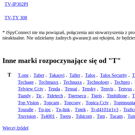
TV-IP302PI
TV-TY 308
* iSpyConnect nie ma powiązań, połączenia ani stowarzyszenia z pro
nieaktualne. Nie udzielamy żadnych gwarancji ani rękojmi, że będzi
Inne marki rozpoczynające się od "T"
T
T.one
,
Taber
,
Takaovi
,
Taller
,
Talos
,
Talos Security
,
T
Techage
,
Techmaxx
,
Technaxx
,
Technology
,
Techpro
,
Telview Cctv
,
Tenda
,
Tensai
,
Tensky
,
Tenvis
,
Tenvus
Tiandy
,
Tic
,
Tidetech
,
Tigersecu
,
Tigris
,
Timhillone
,
T
Top Vision
,
Topcam
,
Topcony
,
Topica Cctv
,
Topmounta
Touralle
,
Tp-ipc
,
Tp-link
,
Tptek
,
Tr-d4101ir1v3
,
Trafi
Truvision
,
Ts4001
,
Tseeu
,
Tshicom
,
Tsm
,
Tucam
,
Tui
Więcej źródeł