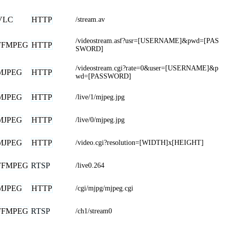
VLC
HTTP
/stream.av
/videostream.asf?usr=[USERNAME]&pwd=[PAS
FFMPEG
HTTP
SWORD]
/videostream.cgi?rate=0&user=[USERNAME]&p
MJPEG
HTTP
wd=[PASSWORD]
MJPEG
HTTP
/live/1/mjpeg.jpg
MJPEG
HTTP
/live/0/mjpeg.jpg
MJPEG
HTTP
/video.cgi?resolution=[WIDTH]x[HEIGHT]
FFMPEG
RTSP
/live0.264
MJPEG
HTTP
/cgi/mjpg/mjpeg.cgi
FFMPEG
RTSP
/ch1/stream0