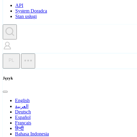
API
System Doradca
Stan usługi
PL
Język
English
العربية
Deutsch
Español
Français
हिन्दी
Bahasa Indonesia