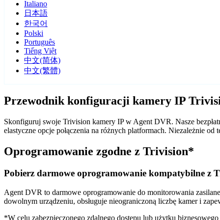
Italiano
日本語
한국어
Polski
Português
Tiếng Việt
中文(简体)
中文(繁體)
Przewodnik konfiguracji kamery IP Trivi
Skonfiguruj swoje Trivision kamery IP w Agent DVR. Nasze bezpłatn
elastyczne opcje połączenia na różnych platformach. Niezależnie o
Oprogramowanie zgodne z Trivision*
Pobierz darmowe oprogramowanie kompatybilne z Tr
Agent DVR to darmowe oprogramowanie do monitorowania zasilane sz
dowolnym urządzeniu, obsługuje nieograniczoną liczbę kamer i zape
*W celu zabezpieczonego zdalnego dostępu lub użytku biznesoweg