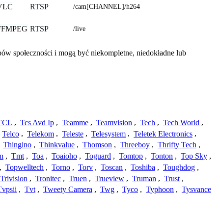
VLC
RTSP
/cam[CHANNEL]/h264
FFMPEG
RTSP
/live
obów społeczności i mogą być niekompletne, niedokładne lub
TCL
,
Tcs Avd Ip
,
Teamme
,
Teamvision
,
Tech
,
Tech World
,
Telco
,
Telekom
,
Teleste
,
Telesystem
,
Teletek Electronics
,
,
Thingino
,
Thinkvalue
,
Thomson
,
Threeboy
,
Thrifty Tech
,
n
,
Tmt
,
Toa
,
Toaioho
,
Toguard
,
Tomtop
,
Tonton
,
Top Sky
,
,
Topwelltech
,
Torno
,
Torv
,
Toscan
,
Toshiba
,
Toughdog
,
Trivision
,
Tronitec
,
Truen
,
Trueview
,
Truman
,
Trust
,
Tvpsii
,
Tvt
,
Tweety Camera
,
Twg
,
Tyco
,
Typhoon
,
Tysvance