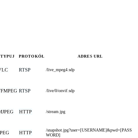
TYPUJ
PROTOKÓŁ
ADRES URL
VLC
RTSP
/live_mpeg4.sdp
FFMPEG
RTSP
/live/0/onvif.sdp
MJPEG
HTTP
/stream.jpg
/snapshot.jpg?user=[USERNAME]&pwd=[PASS
JPEG
HTTP
WORD]