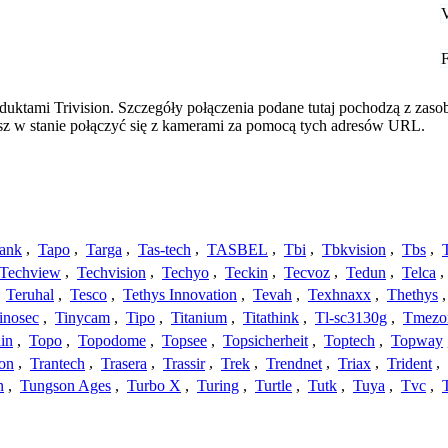
duktami Trivision. Szczegóły połączenia podane tutaj pochodzą z zas
esz w stanie połączyć się z kamerami za pomocą tych adresów URL.
ank
,
Tapo
,
Targa
,
Tas-tech
,
TASBEL
,
Tbi
,
Tbkvision
,
Tbs
,
Techview
,
Techvision
,
Techyo
,
Teckin
,
Tecvoz
,
Tedun
,
Telca
,
,
Teruhal
,
Tesco
,
Tethys Innovation
,
Tevah
,
Texhnaxx
,
Thethys
inosec
,
Tinycam
,
Tipo
,
Titanium
,
Titathink
,
Tl-sc3130g
,
Tmezo
in
,
Topo
,
Topodome
,
Topsee
,
Topsicherheit
,
Toptech
,
Topway
con
,
Trantech
,
Trasera
,
Trassir
,
Trek
,
Trendnet
,
Triax
,
Trident
,
n
,
Tungson Ages
,
Turbo X
,
Turing
,
Turtle
,
Tutk
,
Tuya
,
Tvc
,