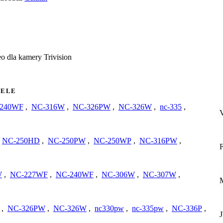
o dla kamery Trivision
ELE
240WF
,
NC-316W
,
NC-326PW
,
NC-326W
,
nc-335
,
NC-250HD
,
NC-250PW
,
NC-250WP
,
NC-316PW
,
W
,
NC-227WF
,
NC-240WF
,
NC-306W
,
NC-307W
,
,
NC-326PW
,
NC-326W
,
nc330pw
,
nc-335pw
,
NC-336P
,