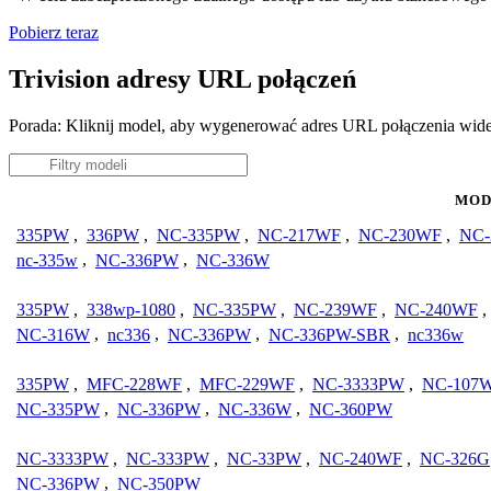
Pobierz teraz
Trivision adresy URL połączeń
Porada: Kliknij model, aby wygenerować adres URL połączenia wide
MOD
335PW
,
336PW
,
NC-335PW
,
NC-217WF
,
NC-230WF
,
NC-
nc-335w
,
NC-336PW
,
NC-336W
335PW
,
338wp-1080
,
NC-335PW
,
NC-239WF
,
NC-240WF
,
NC-316W
,
nc336
,
NC-336PW
,
NC-336PW-SBR
,
nc336w
335PW
,
MFC-228WF
,
MFC-229WF
,
NC-3333PW
,
NC-107
NC-335PW
,
NC-336PW
,
NC-336W
,
NC-360PW
NC-3333PW
,
NC-333PW
,
NC-33PW
,
NC-240WF
,
NC-326G
NC-336PW
,
NC-350PW