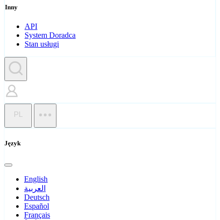
Inny
API
System Doradca
Stan usługi
PL
Język
English
العربية
Deutsch
Español
Français