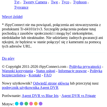
Tvt
,
Tweety Camera
,
Twg
,
Tyco
,
Typhoon
,
Tysvance
Więcej źródeł
* iSpyConnect nie ma powiązań, połączenia ani stowarzyszenia z
produktami Tr-d4101ir1v3. Szczegóły połączenia podane tutaj
pochodzą z zasobów społeczności i mogą być niekompletne,
niedokładne lub nieaktualne. Nie udzielamy żadnych gwarancji ani
rękojmi, że będziesz w stanie połączyć się z kamerami za pomocą
tych adresów URL.
Do góry
© Copyright 2011-2026 iSpyConnect.com -
Polityka prywatności
-
Warunki korzystania
-
Status usługi
-
Informacje prawne
-
Polityka
bezpieczeństwa
-
Kontakt
-
FAQ
Nowy użytkownik?
Odwiedź stronę główną
lub przeczytaj nasz
podręcznik użytkownika Agent DVR
Porównanie:
Agent DVR vs Blue Iris
·
Agent DVR vs Frigate
Motyw: