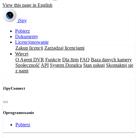
View this page in English
iSpy
Pobierz
Dokumenty
Licencjonowanie
Zakup licencji
Zarządzaj licencjami
Więcej
O Agent DVR
Funkcje
Dla firm
FAQ
Baza danych kamery
Społeczność
API
System Doradca
Stan usługi
Skontaktuj się
z nami
iSpyConnect
Oprogramowanie
Pobierz