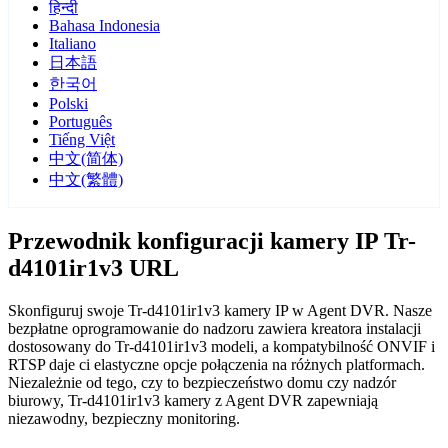
हिन्दी
Bahasa Indonesia
Italiano
日本語
한국어
Polski
Português
Tiếng Việt
中文(简体)
中文(繁體)
Przewodnik konfiguracji kamery IP Tr-
d4101ir1v3 URL
Skonfiguruj swoje Tr-d4101ir1v3 kamery IP w Agent DVR. Nasze
bezpłatne oprogramowanie do nadzoru zawiera kreatora instalacji
dostosowany do Tr-d4101ir1v3 modeli, a kompatybilność ONVIF i
RTSP daje ci elastyczne opcje połączenia na różnych platformach.
Niezależnie od tego, czy to bezpieczeństwo domu czy nadzór
biurowy, Tr-d4101ir1v3 kamery z Agent DVR zapewniają
niezawodny, bezpieczny monitoring.