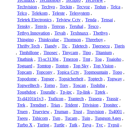
Technaxx
,
Technology
,
Techpro
,
Techview
,
Techvision
,
Techyo
,
Teckin
,
Tecvoz
,
Tedun
,
Telca
,
Telco
,
Telekom
,
Teleste
,
Telesystem
,
Teletek Electronics
,
Telview Cctv
,
Tenda
,
Tensai
,
Tensky
,
Tenvis
,
Tenvus
,
Teruhal
,
Tesco
,
Tethys Innovation
,
Tevah
,
Texhnaxx
,
Thethys
,
Thingino
,
Thinkvalue
,
Thomson
,
Threeboy
,
Thrifty Tech
,
Tiandy
,
Tic
,
Tidetech
,
Tigersecu
,
Tigris
,
Timhillone
,
Tinosec
,
Tinycam
,
Tipo
,
Titanium
,
Titathink
,
Tl-sc3130g
,
Tmezon
,
Tmt
,
Toa
,
Toaioho
,
Toguard
,
Tomtop
,
Tonton
,
Top Sky
,
Top Vision
,
Topcam
,
Topcony
,
Topica Cctv
,
Topmountain
,
Topo
,
Topodome
,
Topsee
,
Topsicherheit
,
Toptech
,
Topway
,
Topwelltech
,
Torno
,
Torv
,
Toscan
,
Toshiba
,
Toughdog
,
Touralle
,
Tp-ipc
,
Tp-link
,
Tptek
,
Tr-d4101ir1v3
,
Traficon
,
Trantech
,
Trasera
,
Trassir
,
Trek
,
Trendnet
,
Triax
,
Trident
,
Trivision
,
Tronitec
,
Truen
,
Trueview
,
Truman
,
Trust
,
Truvision
,
Ts4001
,
Tseeu
,
Tshicom
,
Tsm
,
Tucam
,
Tuin
,
Tungson Ages
,
Turbo X
,
Turing
,
Turtle
,
Tutk
,
Tuya
,
Tvc
,
Tvpsii
,