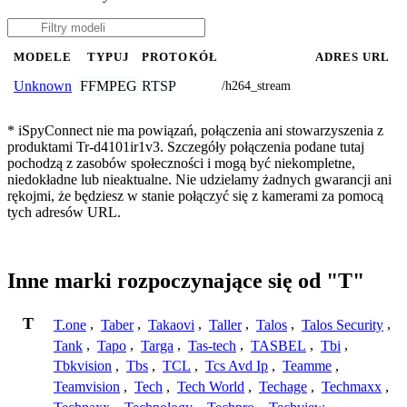
MODELE
TYPUJ
PROTOKÓŁ
ADRES URL
FFMPEG
RTSP
Unknown
/h264_stream
* iSpyConnect nie ma powiązań, połączenia ani stowarzyszenia z
produktami Tr-d4101ir1v3. Szczegóły połączenia podane tutaj
pochodzą z zasobów społeczności i mogą być niekompletne,
niedokładne lub nieaktualne. Nie udzielamy żadnych gwarancji ani
rękojmi, że będziesz w stanie połączyć się z kamerami za pomocą
tych adresów URL.
Inne marki rozpoczynające się od "T"
T
T.one
,
Taber
,
Takaovi
,
Taller
,
Talos
,
Talos Security
,
Tank
,
Tapo
,
Targa
,
Tas-tech
,
TASBEL
,
Tbi
,
Tbkvision
,
Tbs
,
TCL
,
Tcs Avd Ip
,
Teamme
,
Teamvision
,
Tech
,
Tech World
,
Techage
,
Techmaxx
,