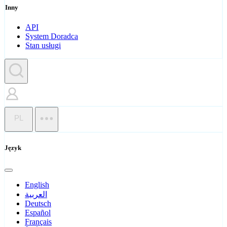
Inny
API
System Doradca
Stan usługi
PL
Język
English
العربية
Deutsch
Español
Français