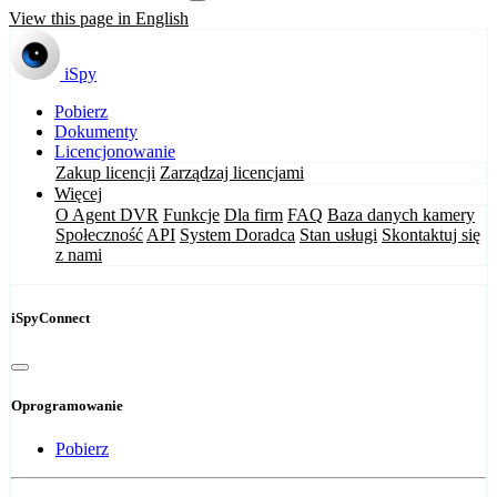
View this page in English
iSpy
Pobierz
Dokumenty
Licencjonowanie
Zakup licencji
Zarządzaj licencjami
Więcej
O Agent DVR
Funkcje
Dla firm
FAQ
Baza danych kamery
Społeczność
API
System Doradca
Stan usługi
Skontaktuj się
z nami
iSpyConnect
Oprogramowanie
Pobierz