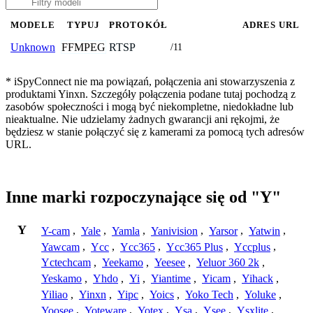
MODELE
TYPUJ
PROTOKÓŁ
ADRES URL
FFMPEG
RTSP
Unknown
/11
* iSpyConnect nie ma powiązań, połączenia ani stowarzyszenia z
produktami Yinxn. Szczegóły połączenia podane tutaj pochodzą z
zasobów społeczności i mogą być niekompletne, niedokładne lub
nieaktualne. Nie udzielamy żadnych gwarancji ani rękojmi, że
będziesz w stanie połączyć się z kamerami za pomocą tych adresów
URL.
Inne marki rozpoczynające się od "Y"
Y
Y-cam
,
Yale
,
Yamla
,
Yanivision
,
Yarsor
,
Yatwin
,
Yawcam
,
Ycc
,
Ycc365
,
Ycc365 Plus
,
Yccplus
,
Yctechcam
,
Yeekamo
,
Yeesee
,
Yeluor 360 2k
,
Yeskamo
,
Yhdo
,
Yi
,
Yiantime
,
Yicam
,
Yihack
,
Yiliao
,
Yinxn
,
Yipc
,
Yoics
,
Yoko Tech
,
Yoluke
,
Yoosee
,
Yoteware
,
Yotex
,
Ysa
,
Ysee
,
Ysxlite
,