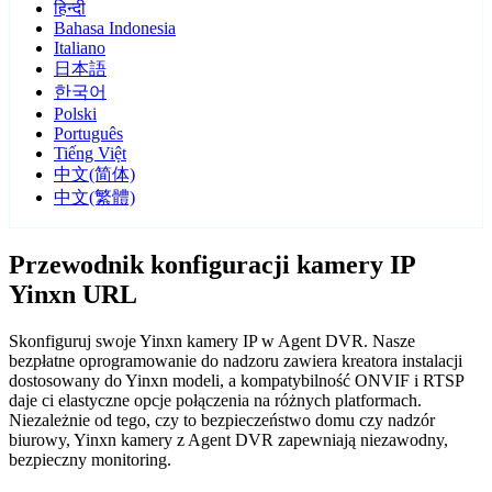
हिन्दी
Bahasa Indonesia
Italiano
日本語
한국어
Polski
Português
Tiếng Việt
中文(简体)
中文(繁體)
Przewodnik konfiguracji kamery IP
Yinxn URL
Skonfiguruj swoje Yinxn kamery IP w Agent DVR. Nasze
bezpłatne oprogramowanie do nadzoru zawiera kreatora instalacji
dostosowany do Yinxn modeli, a kompatybilność ONVIF i RTSP
daje ci elastyczne opcje połączenia na różnych platformach.
Niezależnie od tego, czy to bezpieczeństwo domu czy nadzór
biurowy, Yinxn kamery z Agent DVR zapewniają niezawodny,
bezpieczny monitoring.