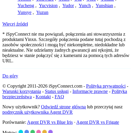
Yucheng
,
Yucvision
,
Yudor
,
Yunch
,
Yunshian
,
Yunsye
,
Yuzun
Więcej źródeł
* iSpyConnect nie ma powiązań, połączenia ani stowarzyszenia z
produktami Yinxn. Szczegóły połączenia podane tutaj pochodzą z
zasobów społeczności i mogą być niekompletne, niedokładne lub
nieaktualne. Nie udzielamy żadnych gwarancji ani rękojmi, że
będziesz w stanie połączyć się z kamerami za pomocą tych adresów
URL.
Do góry
© Copyright 2011-2026 iSpyConnect.com -
Polityka prywatności
-
Warunki korzystania
-
Status usługi
-
Informacje prawne
-
Polityka
bezpieczeństwa
-
Kontakt
-
FAQ
Nowy użytkownik?
Odwiedź stronę główną
lub przeczytaj nasz
podręcznik użytkownika Agent DVR
Porównanie:
Agent DVR vs Blue Iris
·
Agent DVR vs Frigate
Motyw: