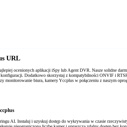
lus URL
najlepiej ocenionych aplikacji iSpy lub Agent DVR. Nasze solidne 
s konfiguracji. Dodatkowo skorzystaj z kompatybilności ONVIF i RTS
 czy monitorowanie biura, kamery Yccplus w połączeniu z naszym opr
ccplus
gu AI. Instaluj i uzyskuj dostęp do wykrywania w czasie rzeczywis
sługuje nieograniczoną liczbę kamer i upraszcza zdalny dostęp bez ko