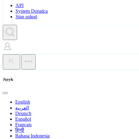
API
System Doradca
Stan usługi
PL
Język
English
العربية
Deutsch
Español
Français
हिन्दी
Bahasa Indonesia