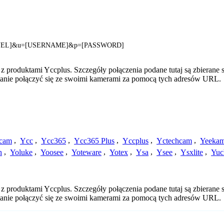
CHANNEL]&u=[USERNAME]&p=[PASSWORD]
z produktami Yccplus. Szczegóły połączenia podane tutaj są zbierane
 stanie połączyć się ze swoimi kamerami za pomocą tych adresów URL.
cam
,
Ycc
,
Ycc365
,
Ycc365 Plus
,
Yccplus
,
Yctechcam
,
Yeeka
h
,
Yoluke
,
Yoosee
,
Yoteware
,
Yotex
,
Ysa
,
Ysee
,
Ysxlite
,
Yuc
z produktami Yccplus. Szczegóły połączenia podane tutaj są zbierane
 stanie połączyć się ze swoimi kamerami za pomocą tych adresów URL.