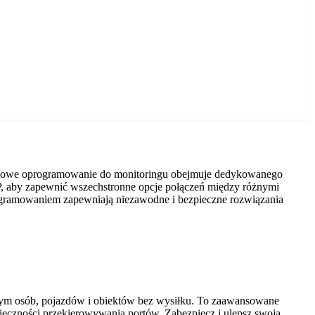
darmowe oprogramowanie do monitoringu obejmuje dedykowanego
P, aby zapewnić wszechstronne opcje połączeń między różnymi
ogramowaniem zapewniają niezawodne i bezpieczne rozwiązania
tym osób, pojazdów i obiektów bez wysiłku. To zaawansowane
nieczności przekierowywania portów. Zabezpiecz i ulepsz swoją