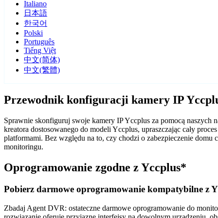
Italiano
日本語
한국어
Polski
Português
Tiếng Việt
中文(简体)
中文(繁體)
Przewodnik konfiguracji kamery IP Yccp
Sprawnie skonfiguruj swoje kamery IP Yccplus za pomocą naszych 
kreatora dostosowanego do modeli Yccplus, upraszczając cały proce
platformami. Bez względu na to, czy chodzi o zabezpieczenie domu
monitoringu.
Oprogramowanie zgodne z Yccplus*
Pobierz darmowe oprogramowanie kompatybilne z Y
Zbadaj Agent DVR: ostateczne darmowe oprogramowanie do monitorin
rozwiązanie oferuje przyjazne interfejsy na dowolnym urządzeniu, ob