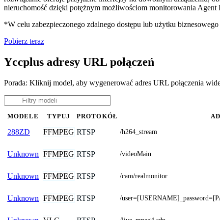
nieruchomość dzięki potężnym możliwościom monitorowania Agent D
*W celu zabezpieczonego zdalnego dostępu lub użytku biznesoweg
Pobierz teraz
Yccplus adresy URL połączeń
Porada: Kliknij model, aby wygenerować adres URL połączenia wid
MODELE
TYPUJ
PROTOKÓŁ
AD
FFMPEG
RTSP
288ZD
/h264_stream
FFMPEG
RTSP
Unknown
/videoMain
FFMPEG
RTSP
Unknown
/cam/realmonitor
FFMPEG
RTSP
Unknown
/user=[USERNAME]_password=[P