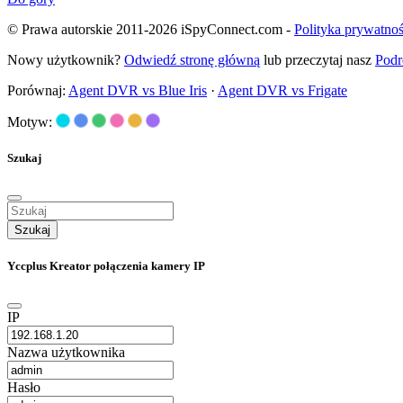
© Prawa autorskie 2011-2026 iSpyConnect.com -
Polityka prywatnoś
Nowy użytkownik?
Odwiedź stronę główną
lub przeczytaj nasz
Podr
Porównaj:
Agent DVR vs Blue Iris
·
Agent DVR vs Frigate
Motyw:
Szukaj
Szukaj
Yccplus Kreator połączenia kamery IP
IP
Nazwa użytkownika
Hasło