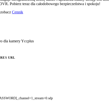
VR. Pobierz teraz dla całodobowego bezpieczeństwa i spokoju!
o zobacz
Cennik
eo dla kamery Yccplus
RES URL
ASSWORD]_channel=1_stream=0.sdp