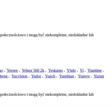
 społecznościowo i mogą być niekompletne, niedokładne lub
mo
,
Yeesee
,
Yeluor 360 2k
,
Yeskamo
,
Yhdo
,
Yi
,
Yiantime
,
heng
,
Yucvision
,
Yudor
,
Yunch
,
Yunshian
,
Yunsye
,
Yuzun
 społecznościowo i mogą być niekompletne, niedokładne lub