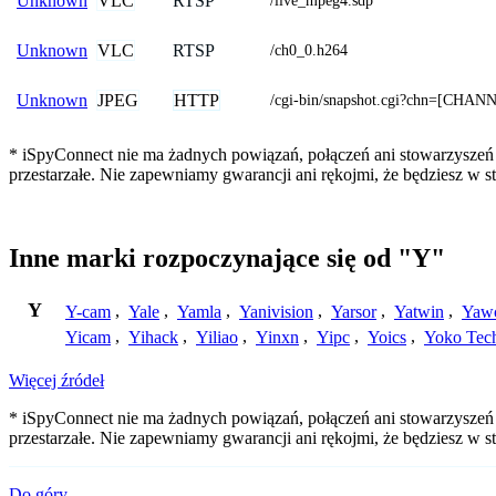
VLC
RTSP
Unknown
/live_mpeg4.sdp
VLC
RTSP
Unknown
/ch0_0.h264
JPEG
HTTP
Unknown
/cgi-bin/snapshot.cgi?chn=[
* iSpyConnect nie ma żadnych powiązań, połączeń ani stowarzyszeń 
przestarzałe. Nie zapewniamy gwarancji ani rękojmi, że będziesz w
Inne marki rozpoczynające się od "Y"
Y
Y-cam
,
Yale
,
Yamla
,
Yanivision
,
Yarsor
,
Yatwin
,
Yaw
Yicam
,
Yihack
,
Yiliao
,
Yinxn
,
Yipc
,
Yoics
,
Yoko Tec
Więcej źródeł
* iSpyConnect nie ma żadnych powiązań, połączeń ani stowarzyszeń 
przestarzałe. Nie zapewniamy gwarancji ani rękojmi, że będziesz w
Do góry