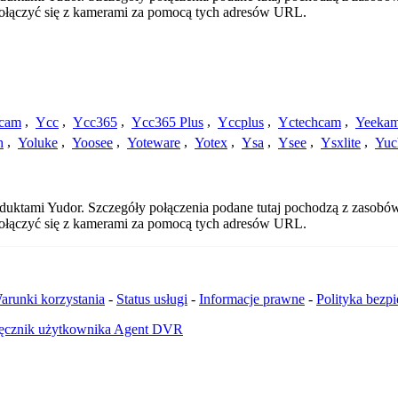
 połączyć się z kamerami za pomocą tych adresów URL.
cam
,
Ycc
,
Ycc365
,
Ycc365 Plus
,
Yccplus
,
Yctechcam
,
Yeeka
h
,
Yoluke
,
Yoosee
,
Yoteware
,
Yotex
,
Ysa
,
Ysee
,
Ysxlite
,
Yuc
duktami Yudor. Szczegóły połączenia podane tutaj pochodzą z zasobów
 połączyć się z kamerami za pomocą tych adresów URL.
arunki korzystania
-
Status usługi
-
Informacje prawne
-
Polityka bezp
ęcznik użytkownika Agent DVR