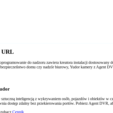
r URL
programowanie do nadzoru zawiera kreatora instalacji dostosowany d
 to bezpieczeństwo domu czy nadzór biurowy, Yudor kamery z Agent D
Yudor
tuczną inteligencją z wykrywaniem osób, pojazdów i obiektów w czas
wnia dostęp zdalny bez przekierowania portów. Pobierz Agent DVR, a
o zobacz
Cennik