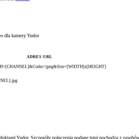
eo dla kamery Yudor
ADRES URL
i?CH=[CHANNEL]&Codec=jpeg&Size=[WIDTH]x[HEIGHT]
NNEL].jpg
duktami Yudor. Szczegóły połączenia podane tutaj pochodzą z zasobów