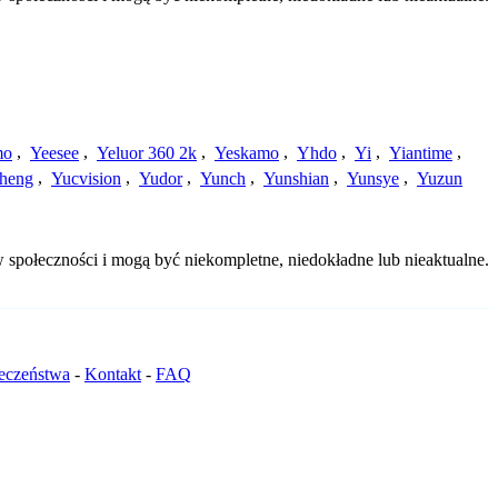
mo
,
Yeesee
,
Yeluor 360 2k
,
Yeskamo
,
Yhdo
,
Yi
,
Yiantime
,
heng
,
Yucvision
,
Yudor
,
Yunch
,
Yunshian
,
Yunsye
,
Yuzun
 społeczności i mogą być niekompletne, niedokładne lub nieaktualne.
ieczeństwa
-
Kontakt
-
FAQ