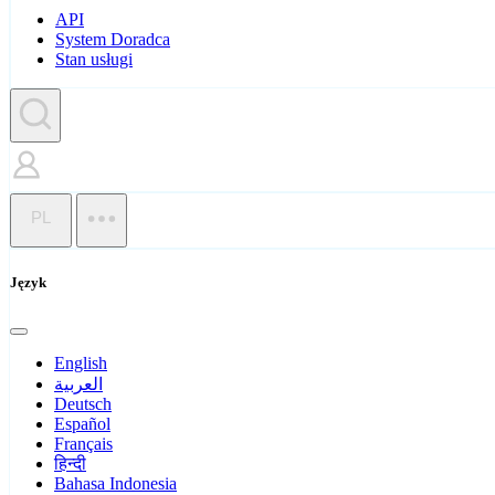
API
System Doradca
Stan usługi
PL
Język
English
العربية
Deutsch
Español
Français
हिन्दी
Bahasa Indonesia