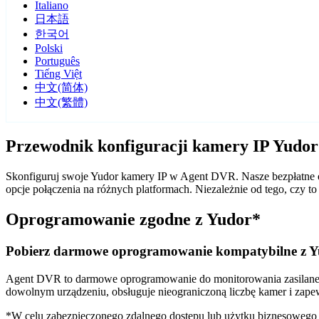
Italiano
日本語
한국어
Polski
Português
Tiếng Việt
中文(简体)
中文(繁體)
Przewodnik konfiguracji kamery IP Yudo
Skonfiguruj swoje Yudor kamery IP w Agent DVR. Nasze bezpłatne o
opcje połączenia na różnych platformach. Niezależnie od tego, czy
Oprogramowanie zgodne z Yudor*
Pobierz darmowe oprogramowanie kompatybilne z 
Agent DVR to darmowe oprogramowanie do monitorowania zasilane sz
dowolnym urządzeniu, obsługuje nieograniczoną liczbę kamer i zape
*W celu zabezpieczonego zdalnego dostępu lub użytku biznesoweg