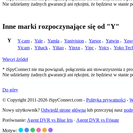
Nie udzielamy żadnych gwarancji ani rękojmi, że będziesz w stanie
Inne marki rozpoczynające się od "Y"
Y
Y-cam
,
Yale
,
Yamla
,
Yanivision
,
Yarsor
,
Yatwin
,
Yaw
Yicam
,
Yihack
,
Yiliao
,
Yinxn
,
Yipc
,
Yoics
,
Yoko Tec
Więcej źródeł
* iSpyConnect nie ma powiązań, połączenia ani stowarzyszenia z pro
Nie udzielamy żadnych gwarancji ani rękojmi, że będziesz w stanie
Do góry
© Copyright 2011-2026 iSpyConnect.com -
Polityka prywatności
-
W
Nowy użytkownik?
Odwiedź stronę główną
lub przeczytaj nasz
podr
Porównanie:
Agent DVR vs Blue Iris
·
Agent DVR vs Frigate
Motyw: