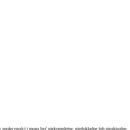
 społeczności i mogą być niekompletne, niedokładne lub nieaktualne.