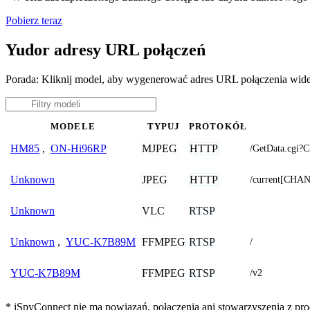
Pobierz teraz
Yudor adresy URL połączeń
Porada: Kliknij model, aby wygenerować adres URL połączenia wid
MODELE
TYPUJ
PROTOKÓŁ
MJPEG
HTTP
HM85
,
ON-Hi96RP
/GetData.cg
JPEG
HTTP
Unknown
/current[CHA
VLC
RTSP
Unknown
FFMPEG
RTSP
Unknown
,
YUC-K7B89M
/
FFMPEG
RTSP
YUC-K7B89M
/v2
* iSpyConnect nie ma powiązań, połączenia ani stowarzyszenia z pro