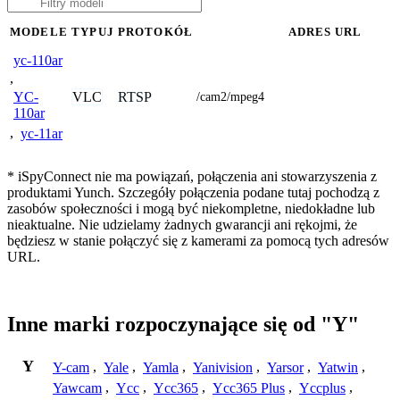
MODELE
TYPUJ
PROTOKÓŁ
ADRES URL
yc-110ar
,
VLC
RTSP
YC-
/cam2/mpeg4
110ar
,
yc-11ar
* iSpyConnect nie ma powiązań, połączenia ani stowarzyszenia z
produktami Yunch. Szczegóły połączenia podane tutaj pochodzą z
zasobów społeczności i mogą być niekompletne, niedokładne lub
nieaktualne. Nie udzielamy żadnych gwarancji ani rękojmi, że
będziesz w stanie połączyć się z kamerami za pomocą tych adresów
URL.
Inne marki rozpoczynające się od "Y"
Y
Y-cam
,
Yale
,
Yamla
,
Yanivision
,
Yarsor
,
Yatwin
,
Yawcam
,
Ycc
,
Ycc365
,
Ycc365 Plus
,
Yccplus
,