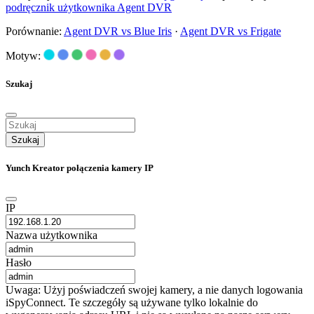
podręcznik użytkownika Agent DVR
Porównanie:
Agent DVR vs Blue Iris
·
Agent DVR vs Frigate
Motyw:
Szukaj
Szukaj
Yunch Kreator połączenia kamery IP
IP
Nazwa użytkownika
Hasło
Uwaga: Użyj poświadczeń swojej kamery, a nie danych logowania
iSpyConnect. Te szczegóły są używane tylko lokalnie do