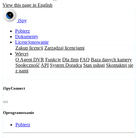
View this page in English
iSpy
Pobierz
Dokumenty
Licencjonowanie
Zakup licencji
Zarządzaj licencjami
Więcej
O Agent DVR
Funkcje
Dla firm
FAQ
Baza danych kamery
Społeczność
API
System Doradca
Stan usługi
Skontaktuj się
z nami
iSpyConnect
Oprogramowanie
Pobierz