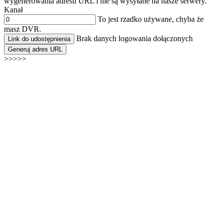
wygenerowania adresu URL i nie są wysyłane na nasze serwery.
Kanał
To jest rzadko używane, chyba że
masz DVR.
Brak danych logowania dołączonych
Link do udostępnienia
Generuj adres URL
>>>>>