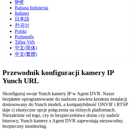
हिन्दी
Bahasa Indonesia
Italiano
日本語
한국어
Polski
Português
Tiếng Việt
中文(简体)
中文(繁體)
Przewodnik konfiguracji kamery IP
Yunch URL
Skonfiguruj swoje Yunch kamery IP w Agent DVR. Nasze
bezpłatne oprogramowanie do nadzoru zawiera kreatora instalacji
dostosowany do Yunch modeli, a kompatybilność ONVIF i RTSP
daje ci elastyczne opcje połączenia na różnych platformach.
Niezależnie od tego, czy to bezpieczeństwo domu czy nadzór
biurowy, Yunch kamery z Agent DVR zapewniają niezawodny,
bezpieczny monitoring.