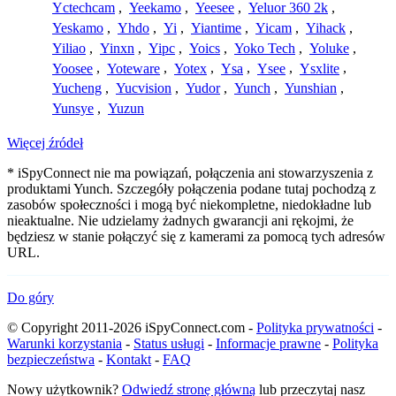
Yctechcam
,
Yeekamo
,
Yeesee
,
Yeluor 360 2k
,
Yeskamo
,
Yhdo
,
Yi
,
Yiantime
,
Yicam
,
Yihack
,
Yiliao
,
Yinxn
,
Yipc
,
Yoics
,
Yoko Tech
,
Yoluke
,
Yoosee
,
Yoteware
,
Yotex
,
Ysa
,
Ysee
,
Ysxlite
,
Yucheng
,
Yucvision
,
Yudor
,
Yunch
,
Yunshian
,
Yunsye
,
Yuzun
Więcej źródeł
* iSpyConnect nie ma powiązań, połączenia ani stowarzyszenia z
produktami Yunch. Szczegóły połączenia podane tutaj pochodzą z
zasobów społeczności i mogą być niekompletne, niedokładne lub
nieaktualne. Nie udzielamy żadnych gwarancji ani rękojmi, że
będziesz w stanie połączyć się z kamerami za pomocą tych adresów
URL.
Do góry
© Copyright 2011-2026 iSpyConnect.com -
Polityka prywatności
-
Warunki korzystania
-
Status usługi
-
Informacje prawne
-
Polityka
bezpieczeństwa
-
Kontakt
-
FAQ
Nowy użytkownik?
Odwiedź stronę główną
lub przeczytaj nasz