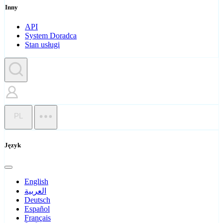
Inny
API
System Doradca
Stan usługi
PL
Język
English
العربية
Deutsch
Español
Français