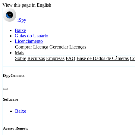
View this page in English
iSpy
Baixe
Guias do Usuário
Licenciamento
Comprar Licença
Gerenciar Licenças
Mais
Sobre
Recursos
Empresas
FAQ
Base de Dados de Câmeras
Co
iSpyConnect
Software
Baixe
Acesso Remoto