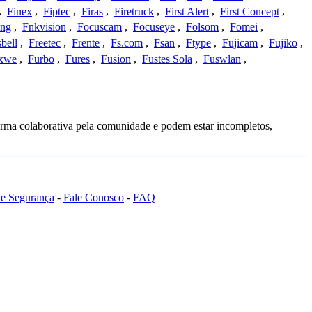
,
Finex
,
Fiptec
,
Firas
,
Firetruck
,
First Alert
,
First Concept
,
ing
,
Fnkvision
,
Focuscam
,
Focuseye
,
Folsom
,
Fomei
,
bell
,
Freetec
,
Frente
,
Fs.com
,
Fsan
,
Ftype
,
Fujicam
,
Fujiko
,
xwe
,
Furbo
,
Fures
,
Fusion
,
Fustes Sola
,
Fuswlan
,
orma colaborativa pela comunidade e podem estar incompletos,
 de Segurança
-
Fale Conosco
-
FAQ