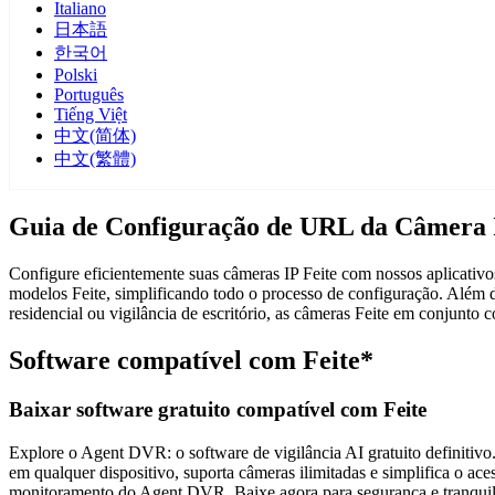
Italiano
日本語
한국어
Polski
Português
Tiếng Việt
中文(简体)
中文(繁體)
Guia de Configuração de URL da Câmera 
Configure eficientemente suas câmeras IP Feite com nossos aplicativo
modelos Feite, simplificando todo o processo de configuração. Além 
residencial ou vigilância de escritório, as câmeras Feite em conjunt
Software compatível com Feite*
Baixar software gratuito compatível com Feite
Explore o Agent DVR: o software de vigilância AI gratuito definitivo.
em qualquer dispositivo, suporta câmeras ilimitadas e simplifica o 
monitoramento do Agent DVR. Baixe agora para segurança e tranquili