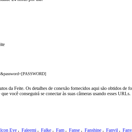
ite
E]&password=[PASSWORD]
tos da Feite. Os detalhes de conexão fornecidos aqui são obtidos de f
e que você conseguirá se conectar às suas câmeras usando esses URLs.
lcon Eye
,
Faleemi
,
Falke
,
Fam
,
Fanse
,
Fanshine
,
Fanvil
,
Fany