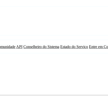
munidade
API
Conselheiro do Sistema
Estado do Serviço
Entre em Co