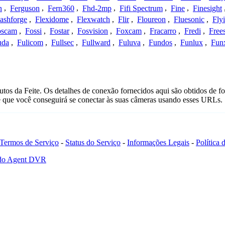
n
,
Ferguson
,
Fern360
,
Fhd-2mp
,
Fifi Spectrum
,
Fine
,
Finesight
lashforge
,
Flexidome
,
Flexwatch
,
Flir
,
Floureon
,
Fluesonic
,
Fly
oscam
,
Fossi
,
Fostar
,
Fosvision
,
Foxcam
,
Fracarro
,
Fredi
,
Frees
uda
,
Fulicom
,
Fullsec
,
Fullward
,
Fuluva
,
Fundos
,
Funlux
,
Fun
tos da Feite. Os detalhes de conexão fornecidos aqui são obtidos de f
e que você conseguirá se conectar às suas câmeras usando esses URLs.
Termos de Serviço
-
Status do Serviço
-
Informações Legais
-
Política
 do Agent DVR