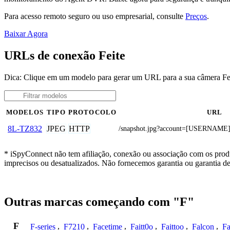
Para acesso remoto seguro ou uso empresarial, consulte
Preços
.
Baixar Agora
URLs de conexão Feite
Dica: Clique em um modelo para gerar um URL para a sua câmera Fe
MODELOS
TIPO
PROTOCOLO
URL
JPEG
HTTP
8L-TZ832
/snapshot.jpg?account=[USERNAM
* iSpyConnect não tem afiliação, conexão ou associação com os produ
imprecisos ou desatualizados. Não fornecemos garantia ou garantia d
Outras marcas começando com "F"
F
F-series
,
F7210
,
Facetime
,
Faitt0o
,
Faittoo
,
Falcon
,
Fa