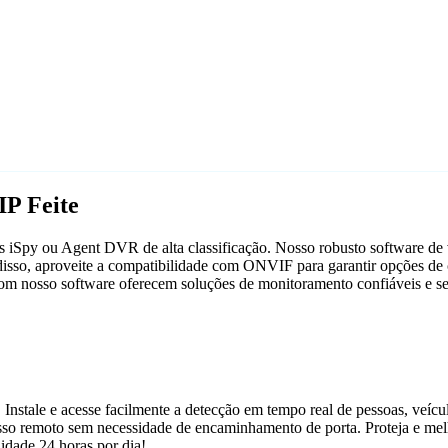
IP Feite
s iSpy ou Agent DVR de alta classificação. Nosso robusto software de v
disso, aproveite a compatibilidade com ONVIF para garantir opções de c
o com nosso software oferecem soluções de monitoramento confiáveis e s
 Instale e acesse facilmente a detecção em tempo real de pessoas, veíc
acesso remoto sem necessidade de encaminhamento de porta. Proteja e m
dade 24 horas por dia!