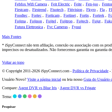
Febfox Wifi Camera
,
Feit Electric
,
Feite
,
Fen-joo
,
Fento
Firstcam
,
Firstrend
,
Fisotech
,
Fitivision
,
Fkyro
,
Fla
,
F
Foodtec
,
Fortec
,
Forticam
,
Fortinet
,
Fortis
,
Fortrek
,
F
Fujima
,
Fujinon
,
Fujitel
,
Fujitron
,
Fujtech
,
Fujut
,
Fuk
Futura Elettronica
,
Fvc Cameras
,
Fyuui
Mais Fontes
* iSpyConnect não tem afiliação, conexão ou associação com os produ
imprecisos ou desatualizados. Não fornecemos garantia ou garantia d
Voltar ao topo
© Copyright 2011-2026 iSpyConnect.com -
Política de Privacidade
-
Usuário Novo?
Visite a página inicial
ou leia nosso
Guia do Usuário
Compare:
Agent DVR vs Blue Iris
·
Agent DVR vs Frigate
Tema:
Pesquisar