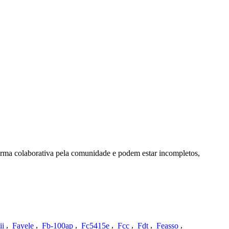
orma colaborativa pela comunidade e podem estar incompletos,
ii
,
Fayele
,
Fb-100ap
,
Fc5415e
,
Fcc
,
Fdt
,
Feasso
,