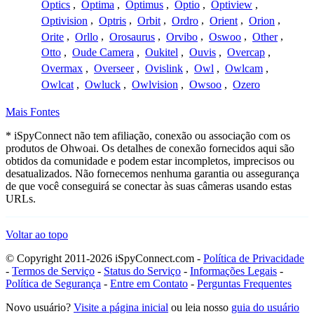
Optics
,
Optima
,
Optimus
,
Optio
,
Optiview
,
Optivision
,
Optris
,
Orbit
,
Ordro
,
Orient
,
Orion
,
Orite
,
Orllo
,
Orosaurus
,
Orvibo
,
Oswoo
,
Other
,
Otto
,
Oude Camera
,
Oukitel
,
Ouvis
,
Overcap
,
Overmax
,
Overseer
,
Ovislink
,
Owl
,
Owlcam
,
Owlcat
,
Owluck
,
Owlvision
,
Owsoo
,
Ozero
Mais Fontes
* iSpyConnect não tem afiliação, conexão ou associação com os
produtos de Ohwoai. Os detalhes de conexão fornecidos aqui são
obtidos da comunidade e podem estar incompletos, imprecisos ou
desatualizados. Não fornecemos nenhuma garantia ou assegurança
de que você conseguirá se conectar às suas câmeras usando estas
URLs.
Voltar ao topo
© Copyright 2011-2026 iSpyConnect.com -
Política de Privacidade
-
Termos de Serviço
-
Status do Serviço
-
Informações Legais
-
Política de Segurança
-
Entre em Contato
-
Perguntas Frequentes
Novo usuário?
Visite a página inicial
ou leia nosso
guia do usuário