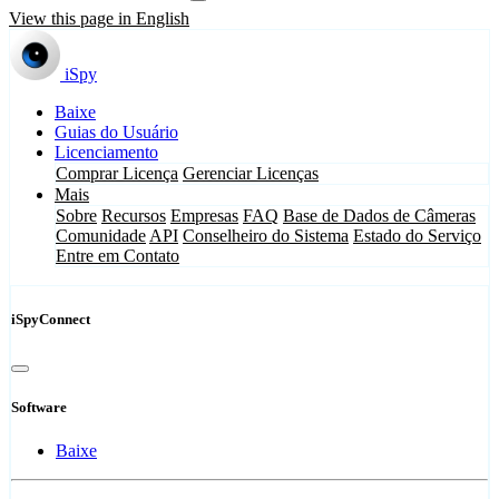
View this page in English
iSpy
Baixe
Guias do Usuário
Licenciamento
Comprar Licença
Gerenciar Licenças
Mais
Sobre
Recursos
Empresas
FAQ
Base de Dados de Câmeras
Comunidade
API
Conselheiro do Sistema
Estado do Serviço
Entre em Contato
iSpyConnect
Software
Baixe