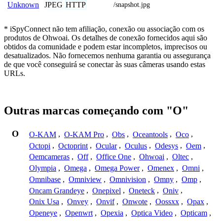
JPEG
HTTP
Unknown
/snapshot.jpg
* iSpyConnect não tem afiliação, conexão ou associação com os
produtos de Ohwoai. Os detalhes de conexão fornecidos aqui são
obtidos da comunidade e podem estar incompletos, imprecisos ou
desatualizados. Não fornecemos nenhuma garantia ou assegurança
de que você conseguirá se conectar às suas câmeras usando estas
URLs.
Outras marcas começando com "O"
O
O-KAM
,
O-KAM Pro
,
Obs
,
Oceantools
,
Oco
,
Octopi
,
Octoprint
,
Ocular
,
Oculus
,
Odesys
,
Oem
,
Oemcameras
,
Off
,
Office One
,
Ohwoai
,
Oltec
,
Olympia
,
Omega
,
Omega Power
,
Omenex
,
Omni
,
Omnibase
,
Omniview
,
Omnivision
,
Omny
,
Omp
,
Oncam Grandeye
,
Onepixel
,
Oneteck
,
Oniv
,
Onix Usa
,
Onvey
,
Onvif
,
Onwote
,
Oossxx
,
Opax
,
Openeye
,
Openwrt
,
Opexia
,
Optica Video
,
Opticam
,