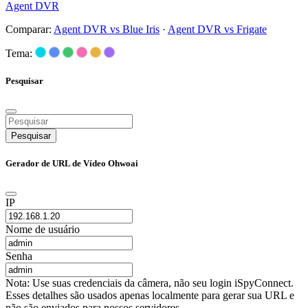
Agent DVR
Comparar:
Agent DVR vs Blue Iris
·
Agent DVR vs Frigate
Tema:
Pesquisar
Pesquisar
Gerador de URL de Vídeo Ohwoai
IP
Nome de usuário
Senha
Nota: Use suas credenciais da câmera, não seu login iSpyConnect.
Esses detalhes são usados apenas localmente para gerar sua URL e
não são enviados para nossos servidores.