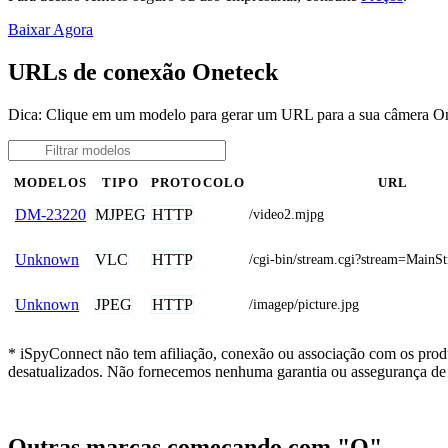
Baixar Agora
URLs de conexão Oneteck
Dica: Clique em um modelo para gerar um URL para a sua câmera O
MODELOS
TIPO
PROTOCOLO
URL
MJPEG
HTTP
DM-23220
/video2.mjpg
VLC
HTTP
Unknown
/cgi-bin/stream.cgi?stream=Main
JPEG
HTTP
Unknown
/imagep/picture.jpg
* iSpyConnect não tem afiliação, conexão ou associação com os prod
desatualizados. Não fornecemos nenhuma garantia ou assegurança de 
Outras marcas começando com "O"