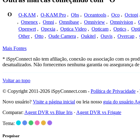
O
O-KAM
,
O-KAM Pro
,
Obs
,
Oceantools
,
Oco
,
Octopi
,
Omenex
,
Omni
,
Omnibase
,
Omniview
,
Omnivision
,
Openwrt
,
Opexia
,
Optica Video
,
Opticam
,
Optics
,
Opt
Other
,
Otto
,
Oude Camera
,
Oukitel
,
Ouvis
,
Overcap
,
Mais Fontes
* iSpyConnect não tem afiliação, conexão ou associação com os prod
desatualizados. Não fornecemos nenhuma garantia ou assegurança de 
Voltar ao topo
© Copyright 2011-2026 iSpyConnect.com -
Política de Privacidade
-
Novo usuário?
Visite a página inicial
ou leia nosso
guia do usuário 
Comparar:
Agent DVR vs Blue Iris
·
Agent DVR vs Frigate
Tema:
Pesquisar