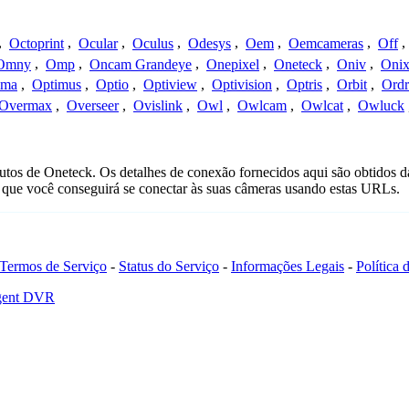
,
Octoprint
,
Ocular
,
Oculus
,
Odesys
,
Oem
,
Oemcameras
,
Off
,
Omny
,
Omp
,
Oncam Grandeye
,
Onepixel
,
Oneteck
,
Oniv
,
Onix
ima
,
Optimus
,
Optio
,
Optiview
,
Optivision
,
Optris
,
Orbit
,
Ord
Overmax
,
Overseer
,
Ovislink
,
Owl
,
Owlcam
,
Owlcat
,
Owluck
utos de Oneteck. Os detalhes de conexão fornecidos aqui são obtidos 
que você conseguirá se conectar às suas câmeras usando estas URLs.
Termos de Serviço
-
Status do Serviço
-
Informações Legais
-
Política
Agent DVR