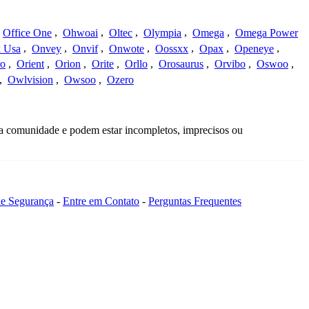
Office One
,
Ohwoai
,
Oltec
,
Olympia
,
Omega
,
Omega Power
 Usa
,
Onvey
,
Onvif
,
Onwote
,
Oossxx
,
Opax
,
Openeye
,
ro
,
Orient
,
Orion
,
Orite
,
Orllo
,
Orosaurus
,
Orvibo
,
Oswoo
,
,
Owlvision
,
Owsoo
,
Ozero
da comunidade e podem estar incompletos, imprecisos ou
 de Segurança
-
Entre em Contato
-
Perguntas Frequentes