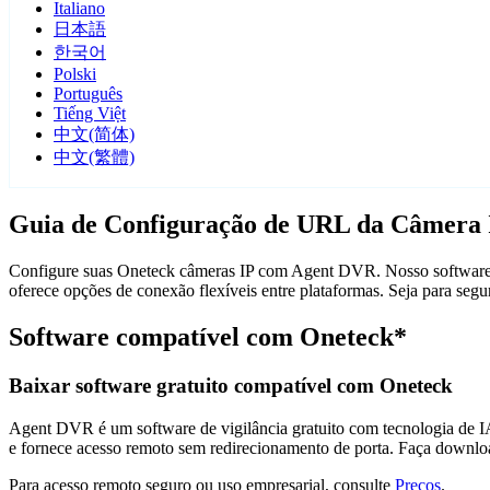
Italiano
日本語
한국어
Polski
Português
Tiếng Việt
中文(简体)
中文(繁體)
Guia de Configuração de URL da Câmera 
Configure suas Oneteck câmeras IP com Agent DVR. Nosso software d
oferece opções de conexão flexíveis entre plataformas. Seja para se
Software compatível com Oneteck*
Baixar software gratuito compatível com Oneteck
Agent DVR é um software de vigilância gratuito com tecnologia de IA 
e fornece acesso remoto sem redirecionamento de porta. Faça downlo
Para acesso remoto seguro ou uso empresarial, consulte
Preços
.