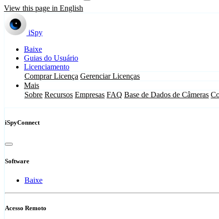
View this page in English
iSpy
Baixe
Guias do Usuário
Licenciamento
Comprar Licença
Gerenciar Licenças
Mais
Sobre
Recursos
Empresas
FAQ
Base de Dados de Câmeras
Co
iSpyConnect
Software
Baixe
Acesso Remoto