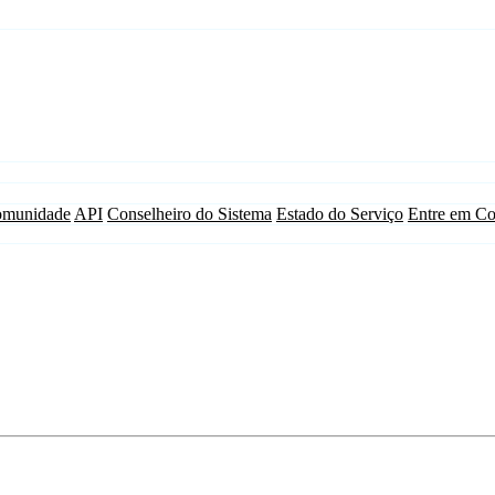
munidade
API
Conselheiro do Sistema
Estado do Serviço
Entre em Co