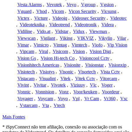
Vesta Alarms
,
Vevotek
,
Veyo
,
Vgroup
,
Vgsion
,
Vguard
,
Vhod
,
Vicom
,
Vicon Security
,
Vicsung
,
Victex
,
Victure
,
Videoiq
,
Videosec Security
,
Videotec
,
Videoteknika
,
Videotrend
,
Videotronik
,
Videra
,
Vidiline
,
Vido.at
,
Vidstar
,
Vidux
,
Viewmax
,
Viewscan
,
Vigilant
,
Viking
,
VIKVIZ
,
Vikylin
,
Vilar
,
Vimar
,
Vimicro
,
Vimtag
,
Vimtech
,
Viofo
,
Vip Vision
,
Vipcam
,
Viral
,
Visicom
,
Vision
,
Vision Digi
,
Vision Gs
,
Vision Hi-tech Co
,
Visioncool Cctv
,
Visionhitech Americas
,
Visionite
,
Visionstar
,
Visionxip
,
Visiotech
,
Visiotys
,
Visonic
,
Visortech
,
Vista Cctv
,
Vistacam
,
Visualint
,
Vitek
,
Vitek Cctv
,
Vitorcam
,
Vivint
,
Vivitar
,
Vivotek
,
Viziuuy
,
Vlc
,
Voger
,
Vonnic
,
Vonnision
,
Vonz
,
Voor/keuken
,
Voordeur
,
Voyager
,
Voycam
,
Voyo
,
Vpl
,
Vr Cam
,
Vr360
,
Vsc
,
Vstarcam
,
Vta
,
Vtech
Mais Fontes
* iSpyConnect não tem afiliação, conexão ou associação com os