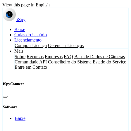
View this page in English
iSpy
Baixe
Guias do Usuário
Licenciamento
Comprar Licença
Gerenciar Licenças
Mais
Sobre
Recursos
Empresas
FAQ
Base de Dados de Câmeras
Comunidade
API
Conselheiro do Sistema
Estado do Serviço
Entre em Contato
iSpyConnect
Software
Baixe