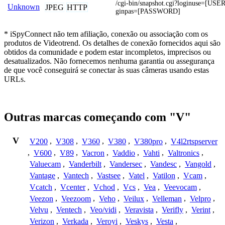
/cgi-bin/snapshot.cgi?loginuse=[U
Unknown
JPEG
HTTP
ginpas=[PASSWORD]
* iSpyConnect não tem afiliação, conexão ou associação com os
produtos de Videotrend. Os detalhes de conexão fornecidos aqui são
obtidos da comunidade e podem estar incompletos, imprecisos ou
desatualizados. Não fornecemos nenhuma garantia ou assegurança
de que você conseguirá se conectar às suas câmeras usando estas
URLs.
Outras marcas começando com "V"
V
V200
,
V308
,
V360
,
V380
,
V380pro
,
V4l2rtspserver
,
V600
,
V89
,
Vacron
,
Vaddio
,
Vahti
,
Valtronics
,
Valuecam
,
Vanderbilt
,
Vandersec
,
Vandesc
,
Vangold
,
Vantage
,
Vantech
,
Vastsee
,
Vatel
,
Vatilon
,
Vcam
,
Vcatch
,
Vcenter
,
Vchod
,
Vcs
,
Vea
,
Veevocam
,
Veezon
,
Veezoom
,
Veho
,
Veilux
,
Velleman
,
Velpro
,
Velvu
,
Ventech
,
Veo/vidi
,
Veravista
,
Verifly
,
Verint
,
Verizon
,
Verkada
,
Veroyi
,
Veskys
,
Vesta
,