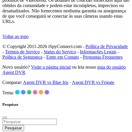
produtos de Videotrend. Os detalhes de conexão fornecidos aqui são
obtidos da comunidade e podem estar incompletos, imprecisos ou
desatualizados. Não fornecemos nenhuma garantia ou assegurança
de que você conseguirá se conectar às suas câmeras usando estas
URLs.
Voltar ao topo
© Copyright 2011-2026 iSpyConnect.com -
Política de Privacidade
-
Termos de Serviço
-
Status do Serviço
-
Informações Legais
-
Política de Segurança
-
Entre em Contato
-
Perguntas Frequentes
Novo usuário?
Visite a página inicial
ou leia nosso
guia do usuário
Agent DVR
Comparar:
Agent DVR vs Blue Iris
·
Agent DVR vs Frigate
Tema:
Pesquisar
Pesquisar