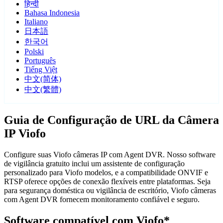
हिन्दी
Bahasa Indonesia
Italiano
日本語
한국어
Polski
Português
Tiếng Việt
中文(简体)
中文(繁體)
Guia de Configuração de URL da Câmera
IP Viofo
Configure suas Viofo câmeras IP com Agent DVR. Nosso software
de vigilância gratuito inclui um assistente de configuração
personalizado para Viofo modelos, e a compatibilidade ONVIF e
RTSP oferece opções de conexão flexíveis entre plataformas. Seja
para segurança doméstica ou vigilância de escritório, Viofo câmeras
com Agent DVR fornecem monitoramento confiável e seguro.
Software compatível com Viofo*