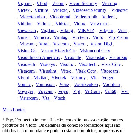
Vguard
,
Vhod
,
Vicom
,
Vicon Security
,
Vicsung
,
Victex
,
Victure
,
Videoiq
,
Videosec Security
,
Videotec
,
Videoteknika
,
Videotrend
,
Videotronik
,
Videra
,
Vidiline
,
Vido.at
,
Vidstar
,
Vidux
,
Viewmax
,
Viewscan
,
Vigilant
,
Viking
,
VIKVIZ
,
Vikylin
,
Vilar
,
Vimar
,
Vimicro
,
Vimtag
,
Vimtech
,
Viofo
,
Vip Vision
,
Vipcam
,
Viral
,
Visicom
,
Vision
,
Vision Digi
,
Vision Gs
,
Vision Hi-tech Co
,
Visioncool Cctv
,
Visionhitech Americas
,
Visionite
,
Visionstar
,
Visionxip
,
Visiotech
,
Visiotys
,
Visonic
,
Visortech
,
Vista Cctv
,
Vistacam
,
Visualint
,
Vitek
,
Vitek Cctv
,
Vitorcam
,
Vivint
,
Vivitar
,
Vivotek
,
Viziuuy
,
Vlc
,
Voger
,
Vonnic
,
Vonnision
,
Vonz
,
Voor/keuken
,
Voordeur
,
Voyager
,
Voycam
,
Voyo
,
Vpl
,
Vr Cam
,
Vr360
,
Vsc
,
Vstarcam
,
Vta
,
Vtech
Mais Fontes
* iSpyConnect não tem afiliação, conexão ou associação com os
produtos de Viofo. Os detalhes de conexão fornecidos aqui são
obtidos da comunidade e podem estar incompletos, imprecisos ou