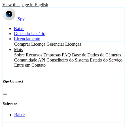
View this page in English
iSpy
Baixe
Guias do Usuário
Licenciamento
Comprar Licença
Gerenciar Licenças
Mais
Sobre
Recursos
Empresas
FAQ
Base de Dados de Câmeras
Comunidade
API
Conselheiro do Sistema
Estado do Serviço
Entre em Contato
iSpyConnect
Software
Baixe