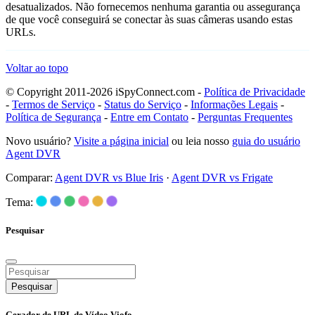
desatualizados. Não fornecemos nenhuma garantia ou assegurança
de que você conseguirá se conectar às suas câmeras usando estas
URLs.
Voltar ao topo
© Copyright 2011-2026 iSpyConnect.com -
Política de Privacidade
-
Termos de Serviço
-
Status do Serviço
-
Informações Legais
-
Política de Segurança
-
Entre em Contato
-
Perguntas Frequentes
Novo usuário?
Visite a página inicial
ou leia nosso
guia do usuário
Agent DVR
Comparar:
Agent DVR vs Blue Iris
·
Agent DVR vs Frigate
Tema:
Pesquisar
Pesquisar
Gerador de URL de Vídeo Viofo