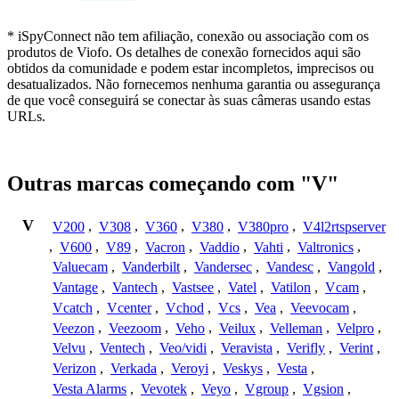
* iSpyConnect não tem afiliação, conexão ou associação com os
produtos de Viofo. Os detalhes de conexão fornecidos aqui são
obtidos da comunidade e podem estar incompletos, imprecisos ou
desatualizados. Não fornecemos nenhuma garantia ou assegurança
de que você conseguirá se conectar às suas câmeras usando estas
URLs.
Outras marcas começando com "V"
V
V200
,
V308
,
V360
,
V380
,
V380pro
,
V4l2rtspserver
,
V600
,
V89
,
Vacron
,
Vaddio
,
Vahti
,
Valtronics
,
Valuecam
,
Vanderbilt
,
Vandersec
,
Vandesc
,
Vangold
,
Vantage
,
Vantech
,
Vastsee
,
Vatel
,
Vatilon
,
Vcam
,
Vcatch
,
Vcenter
,
Vchod
,
Vcs
,
Vea
,
Veevocam
,
Veezon
,
Veezoom
,
Veho
,
Veilux
,
Velleman
,
Velpro
,
Velvu
,
Ventech
,
Veo/vidi
,
Veravista
,
Verifly
,
Verint
,
Verizon
,
Verkada
,
Veroyi
,
Veskys
,
Vesta
,
Vesta Alarms
,
Vevotek
,
Veyo
,
Vgroup
,
Vgsion
,