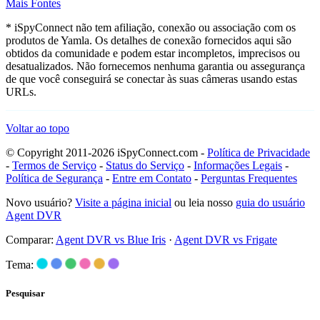
Mais Fontes
* iSpyConnect não tem afiliação, conexão ou associação com os
produtos de Yamla. Os detalhes de conexão fornecidos aqui são
obtidos da comunidade e podem estar incompletos, imprecisos ou
desatualizados. Não fornecemos nenhuma garantia ou assegurança
de que você conseguirá se conectar às suas câmeras usando estas
URLs.
Voltar ao topo
© Copyright 2011-2026 iSpyConnect.com -
Política de Privacidade
-
Termos de Serviço
-
Status do Serviço
-
Informações Legais
-
Política de Segurança
-
Entre em Contato
-
Perguntas Frequentes
Novo usuário?
Visite a página inicial
ou leia nosso
guia do usuário
Agent DVR
Comparar:
Agent DVR vs Blue Iris
·
Agent DVR vs Frigate
Tema:
Pesquisar