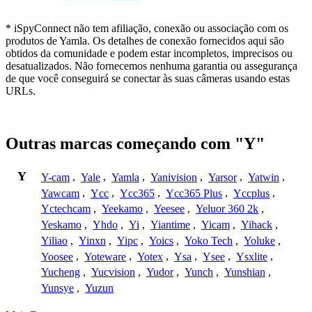
* iSpyConnect não tem afiliação, conexão ou associação com os
produtos de Yamla. Os detalhes de conexão fornecidos aqui são
obtidos da comunidade e podem estar incompletos, imprecisos ou
desatualizados. Não fornecemos nenhuma garantia ou assegurança
de que você conseguirá se conectar às suas câmeras usando estas
URLs.
Outras marcas começando com "Y"
Y
Y-cam
,
Yale
,
Yamla
,
Yanivision
,
Yarsor
,
Yatwin
,
Yawcam
,
Ycc
,
Ycc365
,
Ycc365 Plus
,
Yccplus
,
Yctechcam
,
Yeekamo
,
Yeesee
,
Yeluor 360 2k
,
Yeskamo
,
Yhdo
,
Yi
,
Yiantime
,
Yicam
,
Yihack
,
Yiliao
,
Yinxn
,
Yipc
,
Yoics
,
Yoko Tech
,
Yoluke
,
Yoosee
,
Yoteware
,
Yotex
,
Ysa
,
Ysee
,
Ysxlite
,
Yucheng
,
Yucvision
,
Yudor
,
Yunch
,
Yunshian
,
Yunsye
,
Yuzun