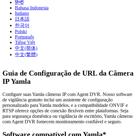
हिन्दी
Bahasa Indonesia
Italiano
日本語
한국어
Polski
Português
Tiếng Việt
中文(简体)
中文(繁體)
Guia de Configuração de URL da Câmera
IP Yamla
Configure suas Yamla câmeras IP com Agent DVR. Nosso software
de vigilância gratuito inclui um assistente de configuração
personalizado para Yamla modelos, e a compatibilidade ONVIF e
RTSP oferece opções de conexão flexíveis entre plataformas. Seja
para segurança doméstica ou vigilância de escritório, Yamla câmeras
com Agent DVR fornecem monitoramento confiável e seguro.
Software compatível com Yamla*