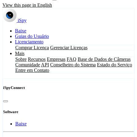
View this page in English
iSpy
Baixe
Guias do Usuário
Licenciamento
Comprar Licença
Gerenciar Licenças
Mais
Sobre
Recursos
Empresas
FAQ
Base de Dados de Câmeras
Comunidade
API
Conselheiro do Sistema
Estado do Serviço
Entre em Contato
iSpyConnect
Software
Baixe