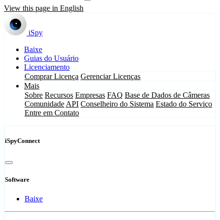
View this page in English
iSpy
Baixe
Guias do Usuário
Licenciamento
Comprar Licença
Gerenciar Licenças
Mais
Sobre
Recursos
Empresas
FAQ
Base de Dados de Câmeras
Comunidade
API
Conselheiro do Sistema
Estado do Serviço
Entre em Contato
iSpyConnect
Software
Baixe