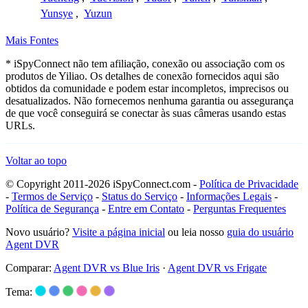
Yunsye
,
Yuzun
Mais Fontes
* iSpyConnect não tem afiliação, conexão ou associação com os
produtos de Yiliao. Os detalhes de conexão fornecidos aqui são
obtidos da comunidade e podem estar incompletos, imprecisos ou
desatualizados. Não fornecemos nenhuma garantia ou assegurança
de que você conseguirá se conectar às suas câmeras usando estas
URLs.
Voltar ao topo
© Copyright 2011-2026 iSpyConnect.com -
Política de Privacidade
-
Termos de Serviço
-
Status do Serviço
-
Informações Legais
-
Política de Segurança
-
Entre em Contato
-
Perguntas Frequentes
Novo usuário?
Visite a página inicial
ou leia nosso
guia do usuário
Agent DVR
Comparar:
Agent DVR vs Blue Iris
·
Agent DVR vs Frigate
Tema: