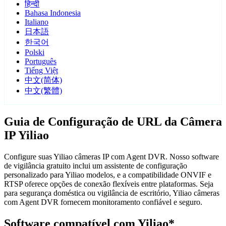
हिन्दी
Bahasa Indonesia
Italiano
日本語
한국어
Polski
Português
Tiếng Việt
中文(简体)
中文(繁體)
Guia de Configuração de URL da Câmera
IP Yiliao
Configure suas Yiliao câmeras IP com Agent DVR. Nosso software
de vigilância gratuito inclui um assistente de configuração
personalizado para Yiliao modelos, e a compatibilidade ONVIF e
RTSP oferece opções de conexão flexíveis entre plataformas. Seja
para segurança doméstica ou vigilância de escritório, Yiliao câmeras
com Agent DVR fornecem monitoramento confiável e seguro.
Software compatível com Yiliao*