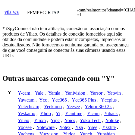
/cam/realmonitor?channel=[CH
y8a-wa
FFMPEG
RTSP
=1
* iSpyConnect não tem afiliação, conexão ou associação com os
produtos de Yiliao. Os detalhes de conexão fornecidos aqui são
obtidos da comunidade e podem estar incompletos, imprecisos ou
desatualizados. Não fornecemos nenhuma garantia ou assegurança
de que você conseguirá se conectar às suas câmeras usando estas
URLs.
Outras marcas começando com "Y"
Y
Y-cam
,
Yale
,
Yamla
,
Yanivision
,
Yarsor
,
Yatwin
,
Yawcam
,
Ycc
,
Ycc365
,
Ycc365 Plus
,
Yccplus
,
Yctechcam
,
Yeekamo
,
Yeesee
,
Yeluor 360 2k
,
Yeskamo
,
Yhdo
,
Yi
,
Yiantime
,
Yicam
,
Yihack
,
Yiliao
,
Yinxn
,
Yipc
,
Yoics
,
Yoko Tech
,
Yoluke
,
Yoosee
,
Yoteware
,
Yotex
,
Ysa
,
Ysee
,
Ysxlite
,
Yucheng
,
Yucvision
,
Yudor
,
Yunch
,
Yunshian
,