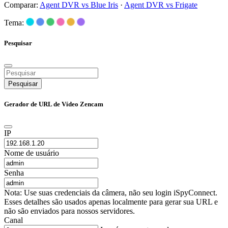
Comparar:
Agent DVR vs Blue Iris
·
Agent DVR vs Frigate
Tema:
Pesquisar
Pesquisar
Gerador de URL de Vídeo Zencam
IP
Nome de usuário
Senha
Nota: Use suas credenciais da câmera, não seu login iSpyConnect.
Esses detalhes são usados apenas localmente para gerar sua URL e
não são enviados para nossos servidores.
Canal