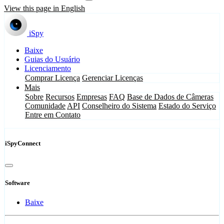
View this page in English
iSpy
Baixe
Guias do Usuário
Licenciamento
Comprar Licença
Gerenciar Licenças
Mais
Sobre
Recursos
Empresas
FAQ
Base de Dados de Câmeras
Comunidade
API
Conselheiro do Sistema
Estado do Serviço
Entre em Contato
iSpyConnect
Software
Baixe