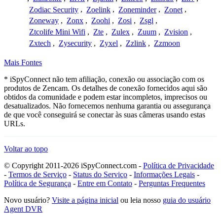
Zodiac Security
,
Zoelink
,
Zoneminder
,
Zonet
,
Zoneway
,
Zonx
,
Zoohi
,
Zosi
,
Zsgl
,
Ztcolife Mini Wifi
,
Zte
,
Zulex
,
Zuum
,
Zvision
,
Zxtech
,
Zysecurity
,
Zyxel
,
Zzlink
,
Zzmoon
Mais Fontes
* iSpyConnect não tem afiliação, conexão ou associação com os
produtos de Zencam. Os detalhes de conexão fornecidos aqui são
obtidos da comunidade e podem estar incompletos, imprecisos ou
desatualizados. Não fornecemos nenhuma garantia ou assegurança
de que você conseguirá se conectar às suas câmeras usando estas
URLs.
Voltar ao topo
© Copyright 2011-2026 iSpyConnect.com -
Política de Privacidade
-
Termos de Serviço
-
Status do Serviço
-
Informações Legais
-
Política de Segurança
-
Entre em Contato
-
Perguntas Frequentes
Novo usuário?
Visite a página inicial
ou leia nosso
guia do usuário
Agent DVR