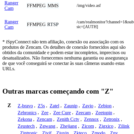
Ranger
FFMPEG
MMS
/img/video.asf
Cam
Ranger
/cam/realmonitor?channel=1&su
FFMPEG
RTSP
sic=[AUTH]
Cam
* iSpyConnect não tem afiliação, conexão ou associação com os
produtos de Zencam. Os detalhes de conexão fornecidos aqui são
obtidos da comunidade e podem estar incompletos, imprecisos ou
desatualizados. Não fornecemos nenhuma garantia ou assegurança
de que você conseguirá se conectar às suas câmeras usando estas
URLs.
Outras marcas começando com "Z"
Z
Z-bravo
,
Z5s
,
Zatel
,
Zaunip
,
Zavio
,
Zebion
,
Zebronics
,
Zee
,
Zee Cure
,
Zeecam
,
Zeetopin
,
Zekona
,
Zencam
,
Zenith Cctv
,
Zennox
,
Zetronix
,
Zeustech
,
Zgwang
,
Zhejiang
,
Zicom
,
Zigxico
,
Zilink
,
Zintronic
,
Zivif
,
Zjuxin
,
Zkteco
,
Zmodo
,
Znv
,