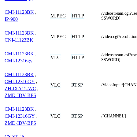
CMI-11123BK
,
/videostream.cgi
MJPEG
HTTP
SSWORD]
IP-900
CMI-11123BK
,
MJPEG
HTTP
/video.cgi?resolut
CNI-11123BK
CMI-11123BK
,
/videostream.asf
VLC
HTTP
SSWORD]
CMI-12316gy
CMI-11123BK
,
CMI-12316GY
,
VLC
RTSP
/VideoInput/[CHAN
ZH-IXA15-WC
,
ZMD-IDV-BFS
CMI-11123BK
,
VLC
RTSP
CMI-12316GY
,
/[CHANNEL]
ZMD-IDV-BFS
CS-S1T-S
,