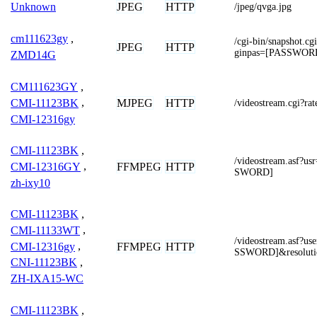
JPEG
HTTP
Unknown
/jpeg/qvga.jpg
cm111623gy
,
/cgi-bin/snapshot
JPEG
HTTP
ginpas=[PASSWOR
ZMD14G
CM111623GY
,
MJPEG
HTTP
CMI-11123BK
,
/videostream.cgi?ra
CMI-12316gy
CMI-11123BK
,
/videostream.asf
FFMPEG
HTTP
CMI-12316GY
,
SWORD]
zh-ixy10
CMI-11123BK
,
CMI-11133WT
,
/videostream.asf
CMI-12316gy
,
FFMPEG
HTTP
SSWORD]&resolut
CNI-11123BK
,
ZH-IXA15-WC
CMI-11123BK
,