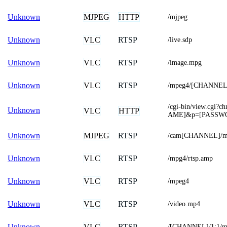
MJPEG
HTTP
Unknown
/mjpeg
VLC
RTSP
Unknown
/live.sdp
VLC
RTSP
Unknown
/image.mpg
VLC
RTSP
Unknown
/mpeg4/[CHANNEL]
/cgi-bin/view.cg
Unknown
VLC
HTTP
AME]&p=[PASSW
MJPEG
RTSP
Unknown
/cam[CHANNEL]/m
VLC
RTSP
Unknown
/mpg4/rtsp.amp
VLC
RTSP
Unknown
/mpeg4
VLC
RTSP
Unknown
/video.mp4
VLC
RTSP
Unknown
/[CHANNEL]/1:1/m