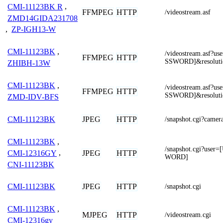
CMI-11123BK R
,
FFMPEG
HTTP
/videostream.asf
ZMD14GIDA231708
,
ZP-IGH13-W
CMI-11123BK
,
/videostream.asf
FFMPEG
HTTP
SSWORD]&resoluti
ZHIBH-13W
CMI-11123BK
,
/videostream.asf
FFMPEG
HTTP
SSWORD]&resoluti
ZMD-IDV-BFS
JPEG
HTTP
CMI-11123BK
/snapshot.cgi?cam
CMI-11123BK
,
/snapshot.cgi?us
JPEG
HTTP
CMI-12316GY
,
WORD]
CNI-11123BK
JPEG
HTTP
CMI-11123BK
/snapshot.cgi
CMI-11123BK
,
MJPEG
HTTP
/videostream.cgi
CMI-12316gy