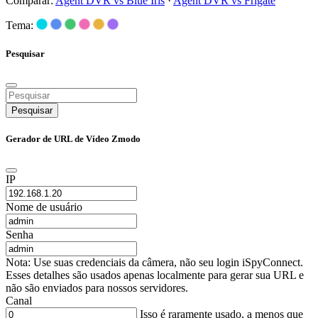
Comparar:
Agent DVR vs Blue Iris
·
Agent DVR vs Frigate
Tema:
Pesquisar
Pesquisar
Gerador de URL de Vídeo Zmodo
IP
Nome de usuário
Senha
Nota: Use suas credenciais da câmera, não seu login iSpyConnect.
Esses detalhes são usados apenas localmente para gerar sua URL e
não são enviados para nossos servidores.
Canal
Isso é raramente usado, a menos que