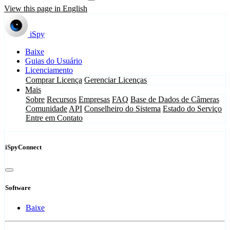
View this page in English
iSpy
Baixe
Guias do Usuário
Licenciamento
Comprar Licença
Gerenciar Licenças
Mais
Sobre
Recursos
Empresas
FAQ
Base de Dados de Câmeras
Comunidade
API
Conselheiro do Sistema
Estado do Serviço
Entre em Contato
iSpyConnect
Software
Baixe