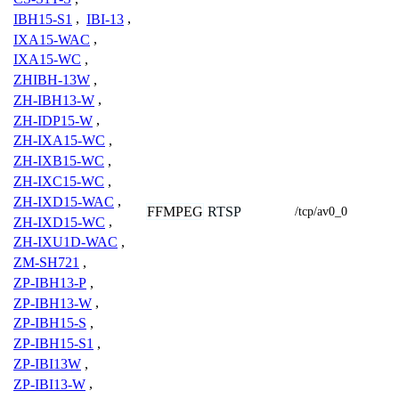
IBH15-S1
,
IBI-13
,
IXA15-WAC
,
IXA15-WC
,
ZHIBH-13W
,
ZH-IBH13-W
,
ZH-IDP15-W
,
ZH-IXA15-WC
,
ZH-IXB15-WC
,
ZH-IXC15-WC
,
ZH-IXD15-WAC
,
FFMPEG
RTSP
/tcp/av0_0
ZH-IXD15-WC
,
ZH-IXU1D-WAC
,
ZM-SH721
,
ZP-IBH13-P
,
ZP-IBH13-W
,
ZP-IBH15-S
,
ZP-IBH15-S1
,
ZP-IBI13W
,
ZP-IBI13-W
,