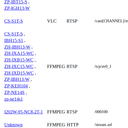
ZP-IBT15-S
,
ZP-IGH13-W
VLC
RTSP
CS-S1T-S
/cam[CHANNEL]/m
CS-S1T-S
,
IBH15-S1
,
ZH-IBH13-W
,
ZH-IXA15-WC
,
ZH-IXB15-WC
,
FFMPEG
RTSP
ZH-IXC15-WC
,
/tcp/av0_1
ZH-IXD15-WC
,
ZP-IBH13-W
,
ZP-KEH104
,
ZP-NE14S
,
zp-ne14s1
FFMPEG
RTSP
I202W-95-NC8-2T-1
/000100
FFMPEG
HTTP
Unknown
/stream.asf