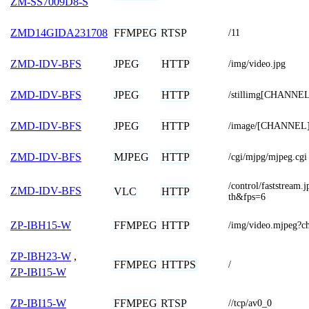
ZM-SS7009D8-S
FFMPEG
RTSP
ZMD14GIDA231708
/11
JPEG
HTTP
ZMD-IDV-BFS
/img/video.jpg
JPEG
HTTP
ZMD-IDV-BFS
/stillimg[CHANNEL
JPEG
HTTP
ZMD-IDV-BFS
/image/[CHANNEL]
MJPEG
HTTP
ZMD-IDV-BFS
/cgi/mjpg/mjpeg.cgi
/control/faststrea
ZMD-IDV-BFS
VLC
HTTP
th&fps=6
FFMPEG
HTTP
ZP-IBH15-W
/img/video.mjpeg?c
ZP-IBH23-W
,
FFMPEG
HTTPS
/
ZP-IBI15-W
FFMPEG
RTSP
ZP-IBI15-W
//tcp/av0_0