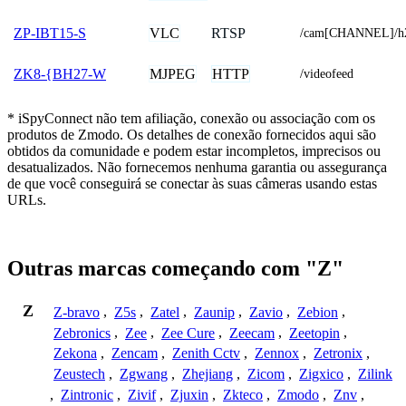
VLC
RTSP
ZP-IBT15-S
/cam[CHANNEL]/h
MJPEG
HTTP
ZK8-{BH27-W
/videofeed
* iSpyConnect não tem afiliação, conexão ou associação com os
produtos de Zmodo. Os detalhes de conexão fornecidos aqui são
obtidos da comunidade e podem estar incompletos, imprecisos ou
desatualizados. Não fornecemos nenhuma garantia ou assegurança
de que você conseguirá se conectar às suas câmeras usando estas
URLs.
Outras marcas começando com "Z"
Z
Z-bravo
,
Z5s
,
Zatel
,
Zaunip
,
Zavio
,
Zebion
,
Zebronics
,
Zee
,
Zee Cure
,
Zeecam
,
Zeetopin
,
Zekona
,
Zencam
,
Zenith Cctv
,
Zennox
,
Zetronix
,
Zeustech
,
Zgwang
,
Zhejiang
,
Zicom
,
Zigxico
,
Zilink
,
Zintronic
,
Zivif
,
Zjuxin
,
Zkteco
,
Zmodo
,
Znv
,