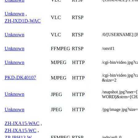
Unknown
,
VLC
RTSP
ZH-IXD1D-WAC
VLC
RTSP
Unknown
/0/[USERNAME]:[
FFMPEG
RTSP
Unknown
/onvif1
MJPEG
HTTP
Unknown
/cgi-bin/video.jpg
/cgi-bin/video.jp
PKD-DK40107
MJPEG
HTTP
&size=2
/snapshot.jpg?us
Unknown
JPEG
HTTP
WORD]&strm=[C
JPEG
HTTP
Unknown
/jpg/image.jpg?size
ZH-IXA15-WAC
,
ZH-IXA15-WC
,
ZP-IBH13-W
,
FFMPEG
RTSP
/udp/av0_0