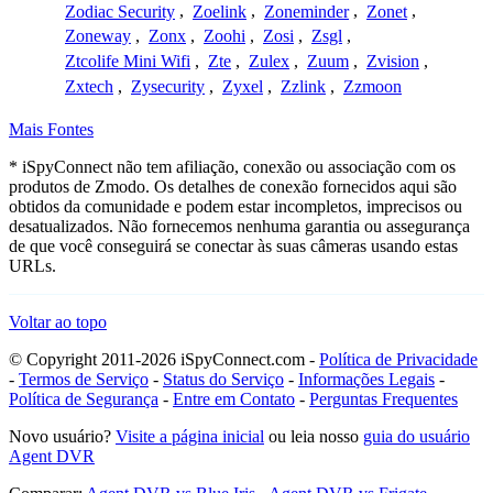
Zodiac Security
,
Zoelink
,
Zoneminder
,
Zonet
,
Zoneway
,
Zonx
,
Zoohi
,
Zosi
,
Zsgl
,
Ztcolife Mini Wifi
,
Zte
,
Zulex
,
Zuum
,
Zvision
,
Zxtech
,
Zysecurity
,
Zyxel
,
Zzlink
,
Zzmoon
Mais Fontes
* iSpyConnect não tem afiliação, conexão ou associação com os
produtos de Zmodo. Os detalhes de conexão fornecidos aqui são
obtidos da comunidade e podem estar incompletos, imprecisos ou
desatualizados. Não fornecemos nenhuma garantia ou assegurança
de que você conseguirá se conectar às suas câmeras usando estas
URLs.
Voltar ao topo
© Copyright 2011-2026 iSpyConnect.com -
Política de Privacidade
-
Termos de Serviço
-
Status do Serviço
-
Informações Legais
-
Política de Segurança
-
Entre em Contato
-
Perguntas Frequentes
Novo usuário?
Visite a página inicial
ou leia nosso
guia do usuário
Agent DVR