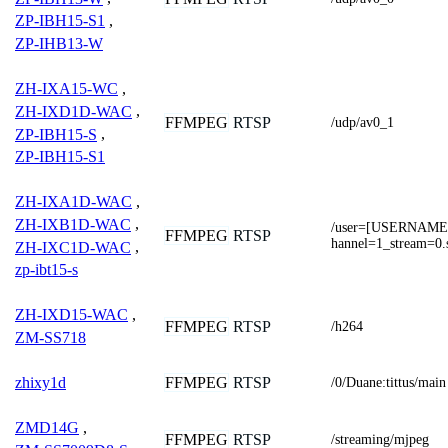
ZP-IBH15-S1
,
ZP-IHB13-W
ZH-IXA15-WC
,
ZH-IXD1D-WAC
,
FFMPEG
RTSP
/udp/av0_1
ZP-IBH15-S
,
ZP-IBH15-S1
ZH-IXA1D-WAC
,
ZH-IXB1D-WAC
,
/user=[USERNAME
FFMPEG
RTSP
hannel=1_stream=0.
ZH-IXC1D-WAC
,
zp-ibt15-s
ZH-IXD15-WAC
,
FFMPEG
RTSP
/h264
ZM-SS718
FFMPEG
RTSP
zhixy1d
/0/Duane:tittus/main
ZMD14G
,
FFMPEG
RTSP
/streaming/mjpeg