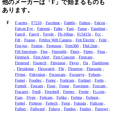
他のメーカーは「F」で始まるものも
あります。
F
F-series
,
F7210
,
Facetime
,
Faitt0o
,
Faittoo
,
Falcon
,
Falcon Eye
,
Faleemi
,
Falke
,
Fam
,
Fanse
,
Fanshine
,
Fanvil
,
Fanyii
,
Fayele
,
Fb-100ap
,
Fc5415e
,
Fcc
,
Fdt
,
Feasso
,
Febfox Wifi Camera
,
Feit Electric
,
Feite
,
Fen-joo
,
Fenton
,
Ferguson
,
Fern360
,
Fhd-2mp
,
Fifi Spectrum
,
Fine
,
Finesight
,
Finex
,
Fiptec
,
Firas
,
Firetruck
,
First Alert
,
First Concept
,
Firstcam
,
Firstrend
,
Fisotech
,
Fitivision
,
Fkyro
,
Fla
,
Flashforge
,
Flexidome
,
Flexwatch
,
Flir
,
Floureon
,
Fluesonic
,
Flying
,
Fnkvision
,
Focuscam
,
Focuseye
,
Folsom
,
Fomei
,
Foodtec
,
Fortec
,
Forticam
,
Fortinet
,
Fortis
,
Fortrek
,
Foscam
,
Fossi
,
Fostar
,
Fosvision
,
Foxcam
,
Fracarro
,
Fredi
,
Freesbell
,
Freetec
,
Frente
,
Fs.com
,
Fsan
,
Ftype
,
Fujicam
,
Fujiko
,
Fujima
,
Fujinon
,
Fujitel
,
Fujitron
,
Fujtech
,
Fujut
,
Fukuda
,
Fulicom
,
Fullsec
,
Fullward
,
Fuluva
,
Fundos
,
Funlux
,
Funxwe
,