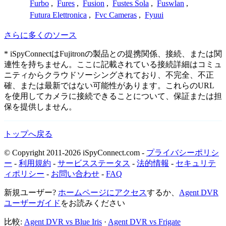
Furbo
,
Fures
,
Fusion
,
Fustes Sola
,
Fuswlan
,
Futura Elettronica
,
Fvc Cameras
,
Fyuui
さらに多くのソース
* iSpyConnectはFujitronの製品との提携関係、接続、または関
連性を持ちません。ここに記載されている接続詳細はコミュ
ニティからクラウドソーシングされており、不完全、不正
確、または最新ではない可能性があります。これらのURL
を使用してカメラに接続できることについて、保証または担
保を提供しません。
トップへ戻る
© Copyright 2011-2026 iSpyConnect.com -
プライバシーポリシ
ー
-
利用規約
-
サービスステータス
-
法的情報
-
セキュリテ
ィポリシー
-
お問い合わせ
-
FAQ
新規ユーザー?
ホームページにアクセス
するか、
Agent DVR
ユーザーガイド
をお読みください
比較:
Agent DVR vs Blue Iris
·
Agent DVR vs Frigate