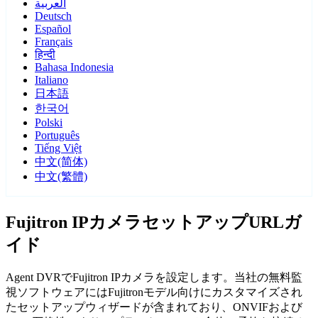
العربية
Deutsch
Español
Français
हिन्दी
Bahasa Indonesia
Italiano
日本語
한국어
Polski
Português
Tiếng Việt
中文(简体)
中文(繁體)
Fujitron IPカメラセットアップURLガ
イド
Agent DVRでFujitron IPカメラを設定します。当社の無料監
視ソフトウェアにはFujitronモデル向けにカスタマイズされ
たセットアップウィザードが含まれており、ONVIFおよび