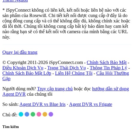
* iSpyConnect không có liên kết, kết nối hoặc liên hệ nào với các
sản phẩm của Rosewill. Chi tiết kết nối được cung cấp ở đây là do
cộng đồng cung cấp và có thể không đầy đủ, không chính xác hoặc
đã lỗi thời. Chúng tôi không cung cấp bất kỳ bảo đảm hay cam kết
nào rằng bạn sẽ có thể kết nối với camera của mình bằng các URL
này.
Quay lại đầu trang
© Copyright 2011-2026 iSpyConnect.com -
Chính Sách Bảo Mật
-
Điều Khoản Dịch Vụ
-
Trạng Thái Dịch Vụ
-
Thông Tin Pháp Lý
-
Chính Sách Bảo Mật Lớp
-
Liên Hệ Chúng Tôi
-
Câu Hỏi Thường
Gặp
Người dùng mới?
Truy cập trang chủ
hoặc đọc
hướng dẫn sử dụng
Agent DVR
của chúng tôi
So sánh:
Agent DVR vs Blue Iris
·
Agent DVR vs Frigate
Chủ đề:
Tìm kiếm