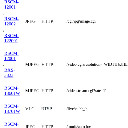
RSCM-
12001
,
RSCM-
JPEG
HTTP
/cgi/jpg/image.cgi
12002
,
RSCM-
122001
RSCM-
12001
,
MJPEG
HTTP
/video.cgi?resolution=[WIDTH]x[H
RXS-
3323
RSCM-
MJPEG
HTTP
/videostream.cgi?rate=11
13601W
RSCM-
VLC
RTSP
/live/ch00_0
13701W
RSCM-
JPEG
HTTP
/tmpfs/auto.jpg