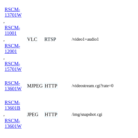
RSCM-
13701W
,
RSCM-
11001
VLC
RTSP
,
/video1+audio1
RSCM-
12001
,
RSCM-
15701W
RSCM-
MJPEG
HTTP
/videostream.cgi?rate=0
13601W
RSCM-
13601B
,
JPEG
HTTP
/img/snapshot.cgi
RSCM-
13601W