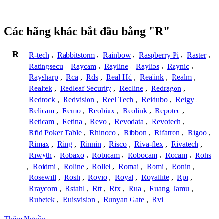
Các hãng khác bắt đầu bằng "R"
R
R-tech
,
Rabbitstorm
,
Rainbow
,
Raspberry Pi
,
Raster
,
Ratingsecu
,
Raycam
,
Rayline
,
Raylios
,
Raynic
,
Raysharp
,
Rca
,
Rds
,
Real Hd
,
Realink
,
Realm
,
Realtek
,
Redleaf Security
,
Redline
,
Redragon
,
Redrock
,
Redvision
,
Reel Tech
,
Reidubo
,
Reigy
,
Relicam
,
Remo
,
Reobiux
,
Reolink
,
Repotec
,
Reticam
,
Retina
,
Revo
,
Revodata
,
Revotech
,
Rfid Poker Table
,
Rhinoco
,
Ribbon
,
Rifatron
,
Rigoo
,
Rimax
,
Ring
,
Rinnin
,
Risco
,
Riva-flex
,
Rivatech
,
Riwyth
,
Robaxo
,
Robicam
,
Robocam
,
Rocam
,
Rohs
,
Roidmi
,
Roline
,
Rollei
,
Romai
,
Romi
,
Ronin
,
Rosewill
,
Rosh
,
Rovio
,
Royal
,
Royallite
,
Rpi
,
Rraycom
,
Rstahl
,
Rtt
,
Rtx
,
Rua
,
Ruang Tamu
,
Rubetek
,
Ruisvision
,
Runyan Gate
,
Rvi
Thêm Nguồn