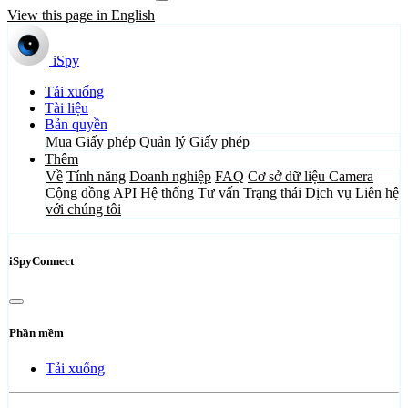
View this page in English
iSpy
Tải xuống
Tài liệu
Bản quyền
Mua Giấy phép
Quản lý Giấy phép
Thêm
Về
Tính năng
Doanh nghiệp
FAQ
Cơ sở dữ liệu Camera
Cộng đồng
API
Hệ thống Tư vấn
Trạng thái Dịch vụ
Liên hệ
với chúng tôi
iSpyConnect
Phần mềm
Tải xuống