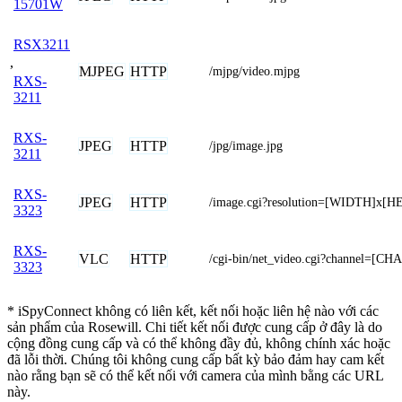
15701W
RSX3211
,
MJPEG
HTTP
/mjpg/video.mjpg
RXS-
3211
RXS-
JPEG
HTTP
/jpg/image.jpg
3211
RXS-
JPEG
HTTP
/image.cgi?resolution=[WIDTH]x[
3323
RXS-
VLC
HTTP
/cgi-bin/net_video.cgi?channel=[C
3323
* iSpyConnect không có liên kết, kết nối hoặc liên hệ nào với các
sản phẩm của Rosewill. Chi tiết kết nối được cung cấp ở đây là do
cộng đồng cung cấp và có thể không đầy đủ, không chính xác hoặc
đã lỗi thời. Chúng tôi không cung cấp bất kỳ bảo đảm hay cam kết
nào rằng bạn sẽ có thể kết nối với camera của mình bằng các URL
này.