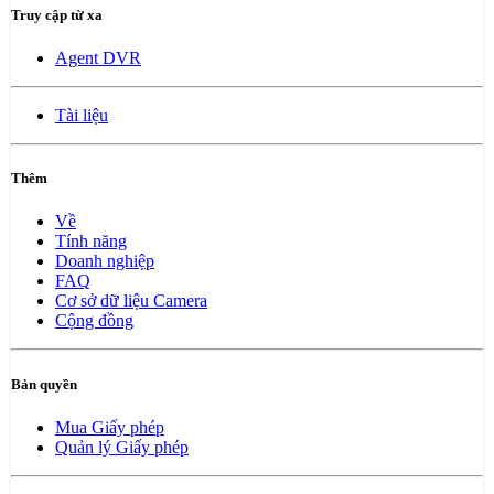
Truy cập từ xa
Agent DVR
Tài liệu
Thêm
Về
Tính năng
Doanh nghiệp
FAQ
Cơ sở dữ liệu Camera
Cộng đồng
Bản quyền
Mua Giấy phép
Quản lý Giấy phép