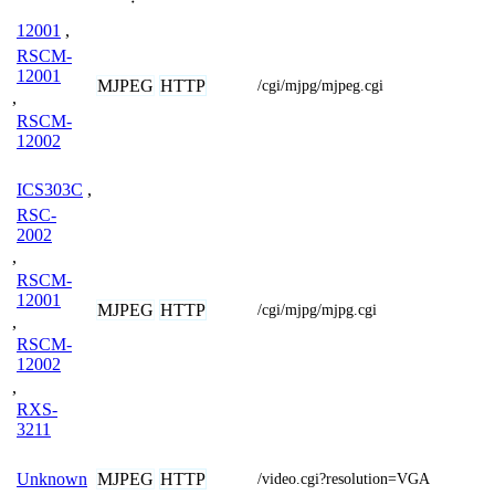
12001
,
RSCM-
12001
MJPEG
HTTP
/cgi/mjpg/mjpeg.cgi
,
RSCM-
12002
ICS303C
,
RSC-
2002
,
RSCM-
12001
MJPEG
HTTP
/cgi/mjpg/mjpg.cgi
,
RSCM-
12002
,
RXS-
3211
MJPEG
HTTP
Unknown
/video.cgi?resolution=VGA