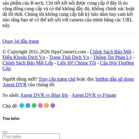
sản phẩm của R-tech. Chi tiết kết nối được cung cấp ở đây là do
cộng đồng cung cấp và có thể không đầy đủ, không chính xác hoặc
đã lỗi thời. Chúng tôi không cung cấp bất kỳ bảo đảm hay cam kết
nào rằng bạn sẽ có thể kết nối với camera của mình bằng các URL
này.
Quay lại đầu trang
© Copyright 2011-2026 iSpyConnect.com -
Chính Sách Bảo Mật
-
Điều Khoản Dịch Vụ
-
Trạng Thái Dịch Vụ
-
Thông Tin Pháp Lý
-
Chính Sách Bảo Mật Lớp
-
Liên Hệ Chúng Tôi
-
Câu Hỏi Thường
Gặp
Người dùng mới?
Truy cập trang chủ
hoặc đọc
hướng dẫn sử dụng
Agent DVR
của chúng tôi
So sánh:
Agent DVR vs Blue Iris
·
Agent DVR vs Frigate
Chủ đề:
Tìm kiếm