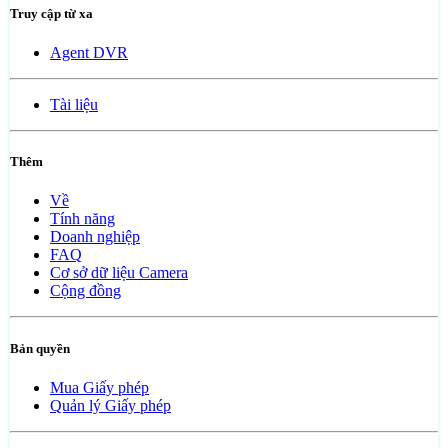
Truy cập từ xa
Agent DVR
Tài liệu
Thêm
Về
Tính năng
Doanh nghiệp
FAQ
Cơ sở dữ liệu Camera
Cộng đồng
Bản quyền
Mua Giấy phép
Quản lý Giấy phép