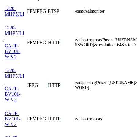
1220-
FFMPEG
RTSP
/cam/realmonitor
MHP5JLI
1220-
MHP5JLI
,
/videostream.asf?user=[USERN
FFMPEG
HTTP
SSWORD]&resolution=64&rate=0
CA-IP-
BV101-
W V2
1220-
MHP5JLI
,
/snapshot.cgi?user=[USERNAME
JPEG
HTTP
WORD]
CA-IP-
BV101-
W V2
CA-IP-
FFMPEG
HTTP
BV101-
/videostream.asf
W V2