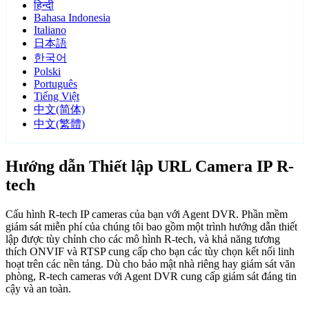
हिन्दी
Bahasa Indonesia
Italiano
日本語
한국어
Polski
Português
Tiếng Việt
中文(简体)
中文(繁體)
Hướng dẫn Thiết lập URL Camera IP R-
tech
Cấu hình R-tech IP cameras của bạn với Agent DVR. Phần mềm
giám sát miễn phí của chúng tôi bao gồm một trình hướng dẫn thiết
lập được tùy chỉnh cho các mô hình R-tech, và khả năng tương
thích ONVIF và RTSP cung cấp cho bạn các tùy chọn kết nối linh
hoạt trên các nền tảng. Dù cho bảo mật nhà riêng hay giám sát văn
phòng, R-tech cameras với Agent DVR cung cấp giám sát đáng tin
cậy và an toàn.