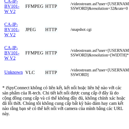
CA-IP-
/videostream.asf?user=[USERN
FFMPEG
HTTP
BV101-
SSWORD]&resolution=32&rate=0
W V2
CA-IP-
JPEG
HTTP
BV101-
/snapshot.cgi
W V2
CA-IP-
/videostream.asf?user=[USERN
FFMPEG
HTTP
BV101-
SSWORD]&resolution=[WIDTH]
W V2
/videostream.asf?user=[USERN
Unknown
VLC
HTTP
SSWORD]
* iSpyConnect không có liên kết, kết nối hoặc liên hệ nào với các
sản phẩm của R-tech. Chi tiết kết nối được cung cấp ở đây là do
cộng đồng cung cấp và có thể không đầy đủ, không chính xác hoặc
đã lỗi thời. Chúng tôi không cung cấp bất kỳ bảo đảm hay cam kết
nào rằng bạn sẽ có thể kết nối với camera của mình bằng các URL
này.