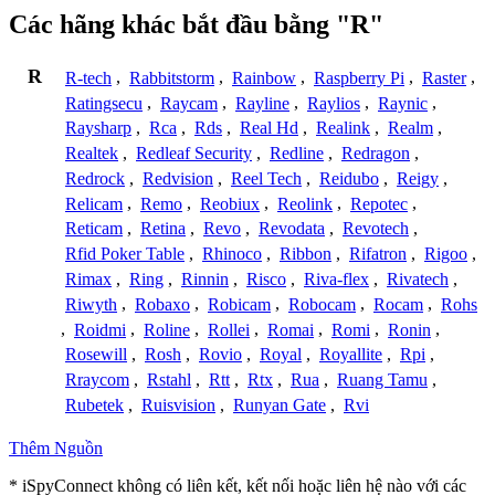
Các hãng khác bắt đầu bằng "R"
R
R-tech
,
Rabbitstorm
,
Rainbow
,
Raspberry Pi
,
Raster
,
Ratingsecu
,
Raycam
,
Rayline
,
Raylios
,
Raynic
,
Raysharp
,
Rca
,
Rds
,
Real Hd
,
Realink
,
Realm
,
Realtek
,
Redleaf Security
,
Redline
,
Redragon
,
Redrock
,
Redvision
,
Reel Tech
,
Reidubo
,
Reigy
,
Relicam
,
Remo
,
Reobiux
,
Reolink
,
Repotec
,
Reticam
,
Retina
,
Revo
,
Revodata
,
Revotech
,
Rfid Poker Table
,
Rhinoco
,
Ribbon
,
Rifatron
,
Rigoo
,
Rimax
,
Ring
,
Rinnin
,
Risco
,
Riva-flex
,
Rivatech
,
Riwyth
,
Robaxo
,
Robicam
,
Robocam
,
Rocam
,
Rohs
,
Roidmi
,
Roline
,
Rollei
,
Romai
,
Romi
,
Ronin
,
Rosewill
,
Rosh
,
Rovio
,
Royal
,
Royallite
,
Rpi
,
Rraycom
,
Rstahl
,
Rtt
,
Rtx
,
Rua
,
Ruang Tamu
,
Rubetek
,
Ruisvision
,
Runyan Gate
,
Rvi
Thêm Nguồn
* iSpyConnect không có liên kết, kết nối hoặc liên hệ nào với các