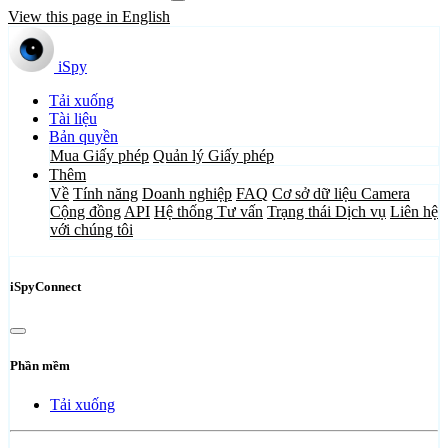
View this page in English
iSpy
Tải xuống
Tài liệu
Bản quyền
Mua Giấy phép
Quản lý Giấy phép
Thêm
Về
Tính năng
Doanh nghiệp
FAQ
Cơ sở dữ liệu Camera
Cộng đồng
API
Hệ thống Tư vấn
Trạng thái Dịch vụ
Liên hệ
với chúng tôi
iSpyConnect
Phần mềm
Tải xuống