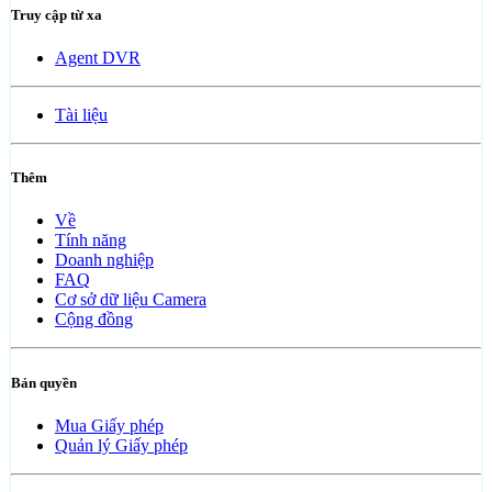
Truy cập từ xa
Agent DVR
Tài liệu
Thêm
Về
Tính năng
Doanh nghiệp
FAQ
Cơ sở dữ liệu Camera
Cộng đồng
Bản quyền
Mua Giấy phép
Quản lý Giấy phép