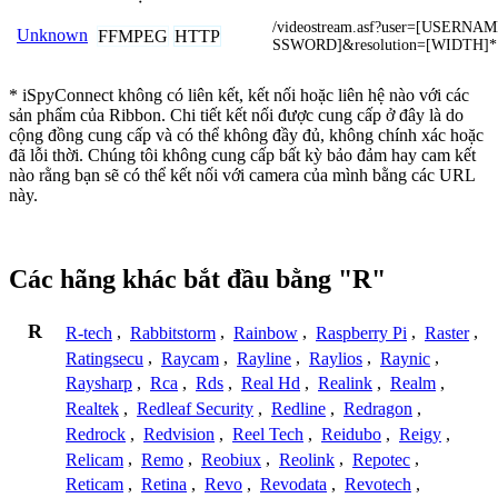
/videostream.asf?user=[USERN
Unknown
FFMPEG
HTTP
SSWORD]&resolution=[WIDTH]
* iSpyConnect không có liên kết, kết nối hoặc liên hệ nào với các
sản phẩm của Ribbon. Chi tiết kết nối được cung cấp ở đây là do
cộng đồng cung cấp và có thể không đầy đủ, không chính xác hoặc
đã lỗi thời. Chúng tôi không cung cấp bất kỳ bảo đảm hay cam kết
nào rằng bạn sẽ có thể kết nối với camera của mình bằng các URL
này.
Các hãng khác bắt đầu bằng "R"
R
R-tech
,
Rabbitstorm
,
Rainbow
,
Raspberry Pi
,
Raster
,
Ratingsecu
,
Raycam
,
Rayline
,
Raylios
,
Raynic
,
Raysharp
,
Rca
,
Rds
,
Real Hd
,
Realink
,
Realm
,
Realtek
,
Redleaf Security
,
Redline
,
Redragon
,
Redrock
,
Redvision
,
Reel Tech
,
Reidubo
,
Reigy
,
Relicam
,
Remo
,
Reobiux
,
Reolink
,
Repotec
,
Reticam
,
Retina
,
Revo
,
Revodata
,
Revotech
,