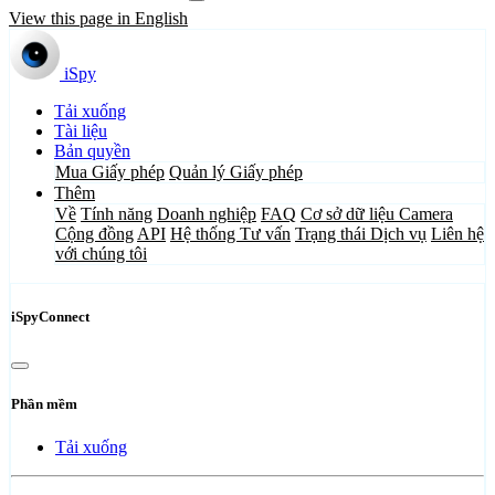
View this page in English
iSpy
Tải xuống
Tài liệu
Bản quyền
Mua Giấy phép
Quản lý Giấy phép
Thêm
Về
Tính năng
Doanh nghiệp
FAQ
Cơ sở dữ liệu Camera
Cộng đồng
API
Hệ thống Tư vấn
Trạng thái Dịch vụ
Liên hệ
với chúng tôi
iSpyConnect
Phần mềm
Tải xuống