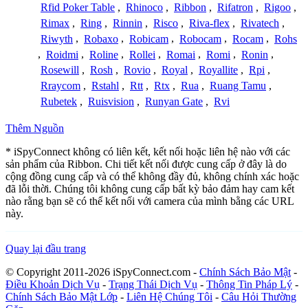
Rfid Poker Table
,
Rhinoco
,
Ribbon
,
Rifatron
,
Rigoo
,
Rimax
,
Ring
,
Rinnin
,
Risco
,
Riva-flex
,
Rivatech
,
Riwyth
,
Robaxo
,
Robicam
,
Robocam
,
Rocam
,
Rohs
,
Roidmi
,
Roline
,
Rollei
,
Romai
,
Romi
,
Ronin
,
Rosewill
,
Rosh
,
Rovio
,
Royal
,
Royallite
,
Rpi
,
Rraycom
,
Rstahl
,
Rtt
,
Rtx
,
Rua
,
Ruang Tamu
,
Rubetek
,
Ruisvision
,
Runyan Gate
,
Rvi
Thêm Nguồn
* iSpyConnect không có liên kết, kết nối hoặc liên hệ nào với các
sản phẩm của Ribbon. Chi tiết kết nối được cung cấp ở đây là do
cộng đồng cung cấp và có thể không đầy đủ, không chính xác hoặc
đã lỗi thời. Chúng tôi không cung cấp bất kỳ bảo đảm hay cam kết
nào rằng bạn sẽ có thể kết nối với camera của mình bằng các URL
này.
Quay lại đầu trang
© Copyright 2011-2026 iSpyConnect.com -
Chính Sách Bảo Mật
-
Điều Khoản Dịch Vụ
-
Trạng Thái Dịch Vụ
-
Thông Tin Pháp Lý
-
Chính Sách Bảo Mật Lớp
-
Liên Hệ Chúng Tôi
-
Câu Hỏi Thường