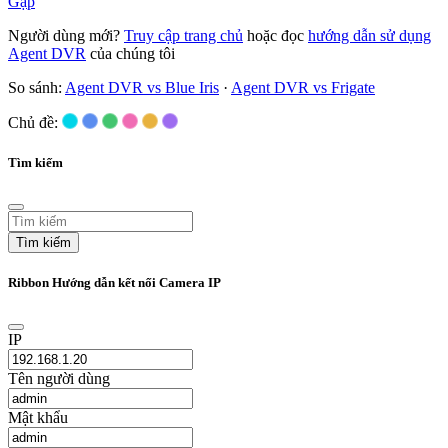
Gặp
Người dùng mới?
Truy cập trang chủ
hoặc đọc
hướng dẫn sử dụng
Agent DVR
của chúng tôi
So sánh:
Agent DVR vs Blue Iris
·
Agent DVR vs Frigate
Chủ đề:
Tìm kiếm
Tìm kiếm
Ribbon Hướng dẫn kết nối Camera IP
IP
Tên người dùng
Mật khẩu