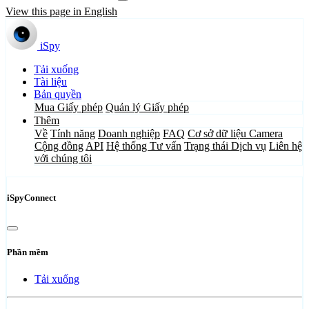
View this page in English
iSpy
Tải xuống
Tài liệu
Bản quyền
Mua Giấy phép
Quản lý Giấy phép
Thêm
Về
Tính năng
Doanh nghiệp
FAQ
Cơ sở dữ liệu Camera
Cộng đồng
API
Hệ thống Tư vấn
Trạng thái Dịch vụ
Liên hệ
với chúng tôi
iSpyConnect
Phần mềm
Tải xuống