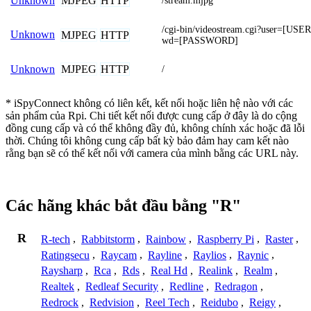
MJPEG
HTTP
Unknown
/stream.mjpg
/cgi-bin/videostream.cgi?user=[U
Unknown
MJPEG
HTTP
wd=[PASSWORD]
MJPEG
HTTP
Unknown
/
* iSpyConnect không có liên kết, kết nối hoặc liên hệ nào với các
sản phẩm của Rpi. Chi tiết kết nối được cung cấp ở đây là do cộng
đồng cung cấp và có thể không đầy đủ, không chính xác hoặc đã lỗi
thời. Chúng tôi không cung cấp bất kỳ bảo đảm hay cam kết nào
rằng bạn sẽ có thể kết nối với camera của mình bằng các URL này.
Các hãng khác bắt đầu bằng "R"
R
R-tech
,
Rabbitstorm
,
Rainbow
,
Raspberry Pi
,
Raster
,
Ratingsecu
,
Raycam
,
Rayline
,
Raylios
,
Raynic
,
Raysharp
,
Rca
,
Rds
,
Real Hd
,
Realink
,
Realm
,
Realtek
,
Redleaf Security
,
Redline
,
Redragon
,
Redrock
,
Redvision
,
Reel Tech
,
Reidubo
,
Reigy
,