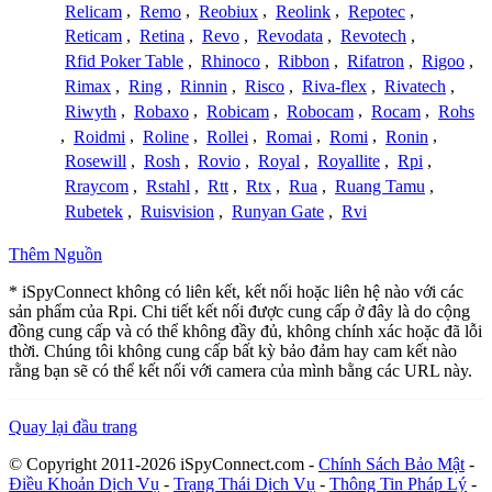
Relicam
,
Remo
,
Reobiux
,
Reolink
,
Repotec
,
Reticam
,
Retina
,
Revo
,
Revodata
,
Revotech
,
Rfid Poker Table
,
Rhinoco
,
Ribbon
,
Rifatron
,
Rigoo
,
Rimax
,
Ring
,
Rinnin
,
Risco
,
Riva-flex
,
Rivatech
,
Riwyth
,
Robaxo
,
Robicam
,
Robocam
,
Rocam
,
Rohs
,
Roidmi
,
Roline
,
Rollei
,
Romai
,
Romi
,
Ronin
,
Rosewill
,
Rosh
,
Rovio
,
Royal
,
Royallite
,
Rpi
,
Rraycom
,
Rstahl
,
Rtt
,
Rtx
,
Rua
,
Ruang Tamu
,
Rubetek
,
Ruisvision
,
Runyan Gate
,
Rvi
Thêm Nguồn
* iSpyConnect không có liên kết, kết nối hoặc liên hệ nào với các
sản phẩm của Rpi. Chi tiết kết nối được cung cấp ở đây là do cộng
đồng cung cấp và có thể không đầy đủ, không chính xác hoặc đã lỗi
thời. Chúng tôi không cung cấp bất kỳ bảo đảm hay cam kết nào
rằng bạn sẽ có thể kết nối với camera của mình bằng các URL này.
Quay lại đầu trang
© Copyright 2011-2026 iSpyConnect.com -
Chính Sách Bảo Mật
-
Điều Khoản Dịch Vụ
-
Trạng Thái Dịch Vụ
-
Thông Tin Pháp Lý
-