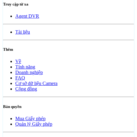
Truy cập từ xa
Agent DVR
Tài liệu
Thêm
Về
Tính năng
Doanh nghiệp
FAQ
Cơ sở dữ liệu Camera
Cộng đồng
Bản quyền
Mua Giấy phép
Quản lý Giấy phép