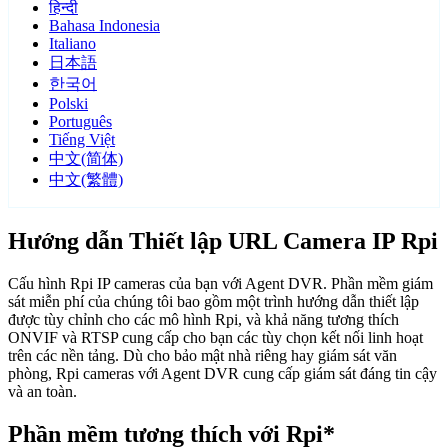
हिन्दी
Bahasa Indonesia
Italiano
日本語
한국어
Polski
Português
Tiếng Việt
中文(简体)
中文(繁體)
Hướng dẫn Thiết lập URL Camera IP Rpi
Cấu hình Rpi IP cameras của bạn với Agent DVR. Phần mềm giám
sát miễn phí của chúng tôi bao gồm một trình hướng dẫn thiết lập
được tùy chỉnh cho các mô hình Rpi, và khả năng tương thích
ONVIF và RTSP cung cấp cho bạn các tùy chọn kết nối linh hoạt
trên các nền tảng. Dù cho bảo mật nhà riêng hay giám sát văn
phòng, Rpi cameras với Agent DVR cung cấp giám sát đáng tin cậy
và an toàn.
Phần mềm tương thích với Rpi*