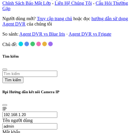
Chính Sách Bảo Mật Lớp
-
Liên Hệ Chúng Tôi
-
Câu Hỏi Thường
Gặp
Người dùng mới?
Truy cập trang chủ
hoặc đọc
hướng dẫn sử dụng
Agent DVR
của chúng tôi
So sánh:
Agent DVR vs Blue Iris
·
Agent DVR vs Frigate
Chủ đề:
Tìm kiếm
Tìm kiếm
Rpi Hướng dẫn kết nối Camera IP
IP
Tên người dùng
Mật khẩu