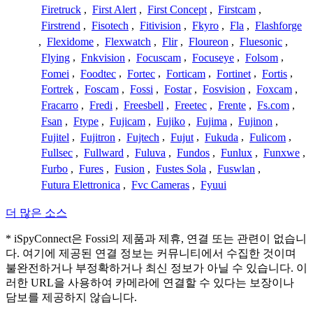
Firetruck
,
First Alert
,
First Concept
,
Firstcam
,
Firstrend
,
Fisotech
,
Fitivision
,
Fkyro
,
Fla
,
Flashforge
,
Flexidome
,
Flexwatch
,
Flir
,
Floureon
,
Fluesonic
,
Flying
,
Fnkvision
,
Focuscam
,
Focuseye
,
Folsom
,
Fomei
,
Foodtec
,
Fortec
,
Forticam
,
Fortinet
,
Fortis
,
Fortrek
,
Foscam
,
Fossi
,
Fostar
,
Fosvision
,
Foxcam
,
Fracarro
,
Fredi
,
Freesbell
,
Freetec
,
Frente
,
Fs.com
,
Fsan
,
Ftype
,
Fujicam
,
Fujiko
,
Fujima
,
Fujinon
,
Fujitel
,
Fujitron
,
Fujtech
,
Fujut
,
Fukuda
,
Fulicom
,
Fullsec
,
Fullward
,
Fuluva
,
Fundos
,
Funlux
,
Funxwe
,
Furbo
,
Fures
,
Fusion
,
Fustes Sola
,
Fuswlan
,
Futura Elettronica
,
Fvc Cameras
,
Fyuui
더 많은 소스
* iSpyConnect은 Fossi의 제품과 제휴, 연결 또는 관련이 없습니
다. 여기에 제공된 연결 정보는 커뮤니티에서 수집한 것이며
불완전하거나 부정확하거나 최신 정보가 아닐 수 있습니다. 이
러한 URL을 사용하여 카메라에 연결할 수 있다는 보장이나
담보를 제공하지 않습니다.