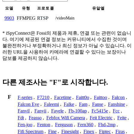
모델
유형
프로토콜
유알엘
FFMPEG
RTSP
9903
/videoMain
* iSpyConnect은 Fossi의 제품과 제휴, 연결 또는 관련이 없습니
다. 여기에 제공된 연결 정보는 커뮤니티에서 수집한 것이며
불완전하거나 부정확하거나 최신 정보가 아닐 수 있습니다. 이
러한 URL을 사용하여 카메라에 연결할 수 있다는 보장이나
담보를 제공하지 않습니다.
다른 제조사는 "F"로 시작합니다.
F
F-series
,
F7210
,
Facetime
,
Faitt0o
,
Faittoo
,
Falcon
,
Falcon Eye
,
Faleemi
,
Falke
,
Fam
,
Fanse
,
Fanshine
,
Fanvil
,
Fanyii
,
Fayele
,
Fb-100ap
,
Fc5415e
,
Fcc
,
Fdt
,
Feasso
,
Febfox Wifi Camera
,
Feit Electric
,
Feite
,
Fen-joo
,
Fenton
,
Ferguson
,
Fern360
,
Fhd-2mp
,
Fifi Spectrum
,
Fine
,
Finesight
,
Finex
,
Fiptec
,
Firas
,