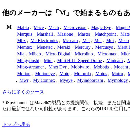
他のメーカーは「M」で始まるものも
M
Mabio
,
Mace
,
Mach
,
Macrovision
,
Magic Eye
,
Magic V
Marquis
,
Marshall
,
Masione
,
Master
,
Matchpoint
,
Mat
Mbx
,
Mc Electronics
,
Mc-cam
,
Mci
,
Mcl
,
Mdi
,
Meco
Memtex
,
Menetec
,
Meraki
,
Mercury
,
Mercusys
,
Merit 
Mia
,
Mibao
,
Micro Digital
,
Microlino
,
Micromax
,
Micr
Mingyoushi
,
Mini
,
Mini Hd Ir Speed Dome
,
Minicam
,
M
Mjpg-streamer
,
Mnet Dvr
,
Mobiwire
,
Mobotix
,
Mocam
Motion
,
Motioneye
,
Moto
,
Motorola
,
Motos
,
Motru
,
,
Mwr
,
My Connex
,
Myeye
,
Myindoorcam
,
Mymology
さらに多くのソース
* iSpyConnectはMavellの製品との提携関係、
たは最新ではない可能性があります。これらのURLを使用
トップへ戻る