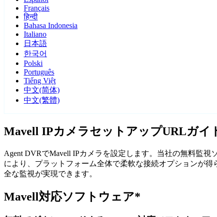
Français
हिन्दी
Bahasa Indonesia
Italiano
日本語
한국어
Polski
Português
Tiếng Việt
中文(简体)
中文(繁體)
Mavell IPカメラセットアップURLガイ
Agent DVRでMavell IPカメラを設定します。当社の
により、プラットフォーム全体で柔軟な接続オプションが得られ
全な監視が実現できます。
Mavell対応ソフトウェア*