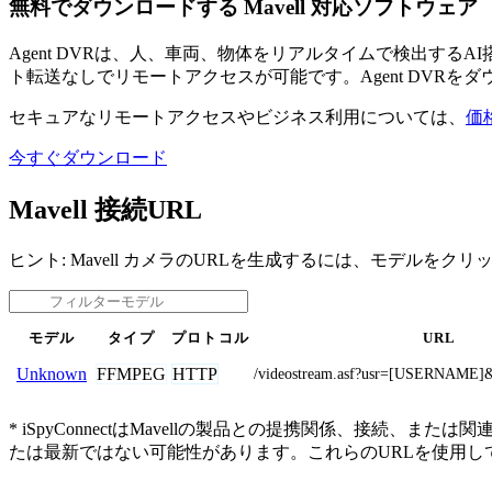
無料でダウンロードする Mavell 対応ソフトウェア
Agent DVRは、人、車両、物体をリアルタイムで検出す
ト転送なしでリモートアクセスが可能です。Agent DVRを
セキュアなリモートアクセスやビジネス利用については、
価
今すぐダウンロード
Mavell 接続URL
ヒント: Mavell カメラのURLを生成するには、モデルをク
モデル
タイプ
プロトコル
URL
FFMPEG
HTTP
Unknown
/videostream.asf?usr=[USERNAM
* iSpyConnectはMavellの製品との提携関係、
たは最新ではない可能性があります。これらのURLを使用