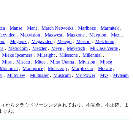
tan
,
Manse
,
Mant
,
March Networks
,
Marlboze
,
Marmitek
,
axvideo
,
Maxvision
,
Maxwest
,
Maxxone
,
Maygion
,
Mazi
,
cam
,
Megapix
,
Megavideo
,
Meiego
,
Meisort
,
Melchioni
,
oa
,
Metrocom
,
Metzler
,
Meye
,
Meyetech
,
Mi Casa Verde
,
,
Mieke Ipcamera
,
Milesight
,
Milestone
,
Millennial
,
,
Mips
,
Misecu
,
Mitec
,
Mitra Utama
,
Mivision
,
Mjpeg
,
Monomat
,
Monoprice
,
Monsterip
,
Morphxstar
,
Mosafe
,
v
,
Mubview
,
Multilaser
,
Mustcam
,
Mv Power
,
Mvs
,
Mvteam
ミュニティからクラウドソーシングされており、不完全、不正確、ま
ません。