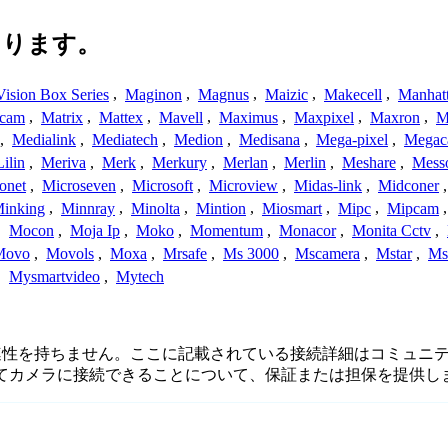
あります。
ision Box Series
,
Maginon
,
Magnus
,
Maizic
,
Makecell
,
Manhat
ecam
,
Matrix
,
Mattex
,
Mavell
,
Maximus
,
Maxpixel
,
Maxron
,
M
,
Medialink
,
Mediatech
,
Medion
,
Medisana
,
Mega-pixel
,
Mega
Lilin
,
Meriva
,
Merk
,
Merkury
,
Merlan
,
Merlin
,
Meshare
,
Mess
onet
,
Microseven
,
Microsoft
,
Microview
,
Midas-link
,
Midconer
inking
,
Minnray
,
Minolta
,
Mintion
,
Miosmart
,
Mipc
,
Mipcam
,
Mocon
,
Moja Ip
,
Moko
,
Momentum
,
Monacor
,
Monita Cctv
,
Movo
,
Movols
,
Moxa
,
Mrsafe
,
Ms 3000
,
Mscamera
,
Mstar
,
Ms
,
Mysmartvideo
,
Mytech
接続、または関連性を持ちません。ここに記載されている接続詳細はコ
してカメラに接続できることについて、保証または担保を提供し