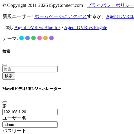
© Copyright 2011-2026 iSpyConnect.com -
プライバシーポリシ
新規ユーザー?
ホームページにアクセス
するか、
Agent D
比較:
Agent DVR vs Blue Iris
·
Agent DVR vs Frigate
テーマ:
検索
検索
MavellビデオURLジェネレーター
IP
ユーザー名
パスワード