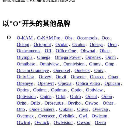
以"O"开头的其他品牌
O
O-KAM
,
O-KAM Pro
,
Obs
,
Oceantools
,
Oco
,
Octopi
,
Octoprint
,
Ocular
,
Oculus
,
Odesys
,
Oem
,
Oemcameras
,
Off
,
Office One
,
Ohwoai
,
Oltec
,
Olympia
,
Omega
,
Omega Power
,
Omenex
,
Omni
,
Omnibase
,
Omniview
,
Omnivision
,
Omny
,
Omp
,
Oncam Grandeye
,
Onepixel
,
Oneteck
,
Oniv
,
Onix Usa
,
Onvey
,
Onvif
,
Onwote
,
Oossxx
,
Opax
,
Openeye
,
Openwrt
,
Opexia
,
Optica Video
,
Opticam
,
Optics
,
Optima
,
Optimus
,
Optio
,
Optiview
,
Optivision
,
Optris
,
Orbit
,
Ordro
,
Orient
,
Orion
,
Orite
,
Orllo
,
Orosaurus
,
Orvibo
,
Oswoo
,
Other
,
Otto
,
Oude Camera
,
Oukitel
,
Ouvis
,
Overcap
,
Overmax
,
Overseer
,
Ovislink
,
Owl
,
Owlcam
,
Owlcat
,
Owluck
,
Owlvision
,
Owsoo
,
Ozero