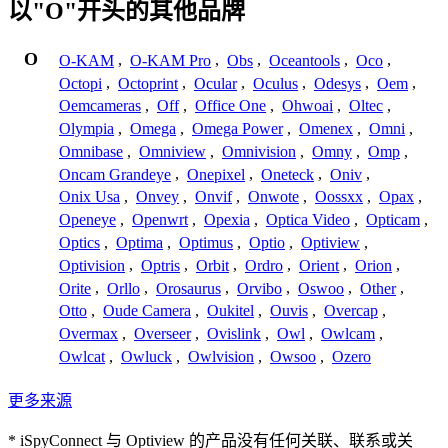
以"O"开头的其他品牌
O
O-KAM
,
O-KAM Pro
,
Obs
,
Oceantools
,
Oco
,
Octopi
,
Octoprint
,
Ocular
,
Oculus
,
Odesys
,
Oem
,
Oemcameras
,
Off
,
Office One
,
Ohwoai
,
Oltec
,
Olympia
,
Omega
,
Omega Power
,
Omenex
,
Omni
,
Omnibase
,
Omniview
,
Omnivision
,
Omny
,
Omp
,
Oncam Grandeye
,
Onepixel
,
Oneteck
,
Oniv
,
Onix Usa
,
Onvey
,
Onvif
,
Onwote
,
Oossxx
,
Opax
,
Openeye
,
Openwrt
,
Opexia
,
Optica Video
,
Opticam
,
Optics
,
Optima
,
Optimus
,
Optio
,
Optiview
,
Optivision
,
Optris
,
Orbit
,
Ordro
,
Orient
,
Orion
,
Orite
,
Orllo
,
Orosaurus
,
Orvibo
,
Oswoo
,
Other
,
Otto
,
Oude Camera
,
Oukitel
,
Ouvis
,
Overcap
,
Overmax
,
Overseer
,
Ovislink
,
Owl
,
Owlcam
,
Owlcat
,
Owluck
,
Owlvision
,
Owsoo
,
Ozero
更多来源
* iSpyConnect 与 Optiview 的产品没有任何关联、联系或关