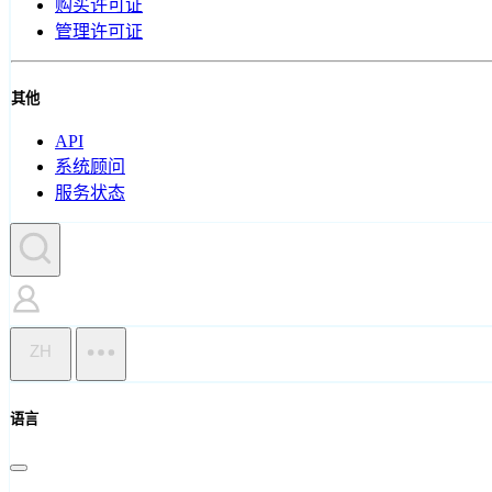
购买许可证
管理许可证
其他
API
系统顾问
服务状态
ZH
语言