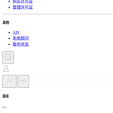
购买许可证
管理许可证
其他
API
系统顾问
服务状态
ZH
语言