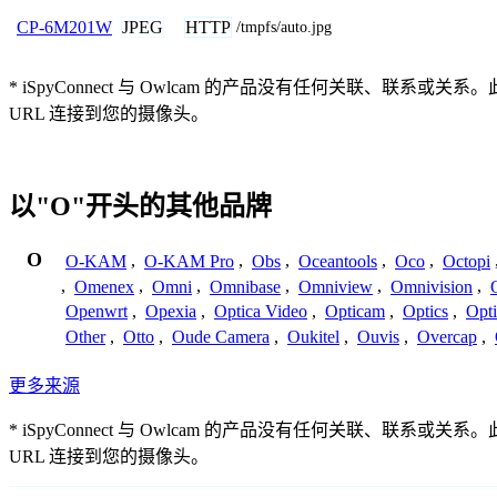
JPEG
HTTP
CP-6M201W
/tmpfs/auto.jpg
* iSpyConnect 与 Owlcam 的产品没有任何关
URL 连接到您的摄像头。
以"O"开头的其他品牌
O
O-KAM
,
O-KAM Pro
,
Obs
,
Oceantools
,
Oco
,
Octopi
,
Omenex
,
Omni
,
Omnibase
,
Omniview
,
Omnivision
,
Openwrt
,
Opexia
,
Optica Video
,
Opticam
,
Optics
,
Opt
Other
,
Otto
,
Oude Camera
,
Oukitel
,
Ouvis
,
Overcap
,
更多来源
* iSpyConnect 与 Owlcam 的产品没有任何关
URL 连接到您的摄像头。