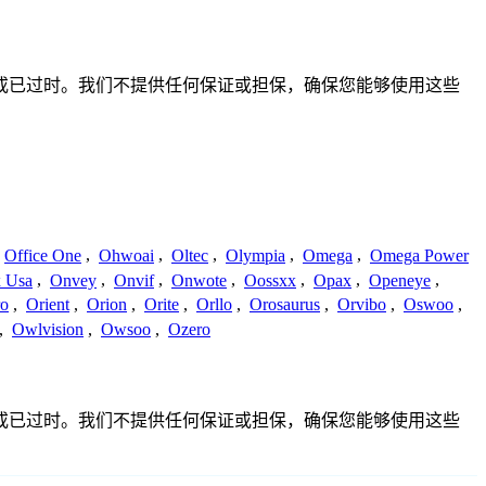
、不准确或已过时。我们不提供任何保证或担保，确保您能够使用这些
Office One
,
Ohwoai
,
Oltec
,
Olympia
,
Omega
,
Omega Power
 Usa
,
Onvey
,
Onvif
,
Onwote
,
Oossxx
,
Opax
,
Openeye
,
ro
,
Orient
,
Orion
,
Orite
,
Orllo
,
Orosaurus
,
Orvibo
,
Oswoo
,
,
Owlvision
,
Owsoo
,
Ozero
、不准确或已过时。我们不提供任何保证或担保，确保您能够使用这些