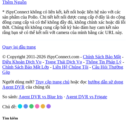
Thêm Nguồn
* iSpyConnect không có liên kết, kết nối hoặc liên hệ nào với các
sản phẩm của Pollo. Chi tiết kết nối được cung cấp ở đây là do cộng
đồng cung cấp và có thể không đầy đủ, không chính xác hoặc đã lỗi
thời. Chúng tôi không cung cấp bất kỳ bảo đảm hay cam kết nào
rằng bạn sẽ có thể kết nối với camera của mình bằng các URL này.
Quay lại đầu trang
© Copyright 2011-2026 iSpyConnect.com -
Chính Sách Bảo Mật
-
Điều Khoản Dịch Vụ
-
Trạng Thái Dịch Vụ
-
Thông Tin Pháp Lý
-
Chính Sách Bảo Mật Lớp
-
Liên Hệ Chúng Tôi
-
Câu Hỏi Thường
Gặp
Người dùng mới?
Truy cập trang chủ
hoặc đọc
hướng dẫn sử dụng
Agent DVR
của chúng tôi
So sánh:
Agent DVR vs Blue Iris
·
Agent DVR vs Frigate
Chủ đề:
Tìm kiếm