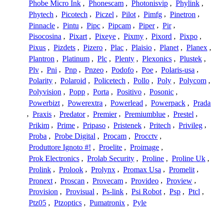
Phobe Micro Ink
,
Phonescam
,
Photonisvip
,
Phylink
,
Phytech
,
Picotech
,
Piczel
,
Pilot
,
Pimfg
,
Pinetron
,
Pinnacle
,
Pintu
,
Pipc
,
Pipcam
,
Piper
,
Pir
,
Pisocosina
,
Pixart
,
Pixeye
,
Pixmy
,
Pixord
,
Pixpo
,
Pixus
,
Pizdets
,
Pizero
,
Plac
,
Plaisio
,
Planet
,
Planex
,
Plantron
,
Platinum
,
Plc
,
Plenty
,
Plexonics
,
Plustek
,
Plv
,
Pni
,
Pnp
,
Pnzeo
,
Podofo
,
Poe
,
Polaris-usa
,
Polarity
,
Polaroid
,
Policetech
,
Pollo
,
Poly
,
Polycom
,
Polyvision
,
Popp
,
Porta
,
Positivo
,
Posonic
,
Powerbizt
,
Powerextra
,
Powerlead
,
Powerpack
,
Prada
,
Praxis
,
Predator
,
Premier
,
Premiumblue
,
Prestel
,
Prikim
,
Prime
,
Pripaso
,
Pristenek
,
Pritech
,
Privileg
,
Proba
,
Probe Digital
,
Procam
,
Procctv
,
Produttore Ignoto #!
,
Proelite
,
Proimage
,
Prok Electronics
,
Prolab Security
,
Proline
,
Proline Uk
,
Prolink
,
Prolook
,
Prolynx
,
Promax Usa
,
Promelit
,
Pronext
,
Proscan
,
Provecam
,
Provideo
,
Proview
,
Provision
,
Provisual
,
Ps-link
,
Psi Robot
,
Psp
,
Ptcl
,
Ptz05
,
Ptzoptics
,
Pumatronix
,
Pyle