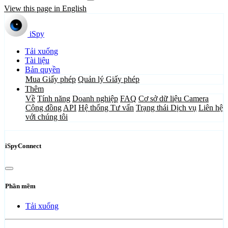
View this page in English
iSpy
Tải xuống
Tài liệu
Bản quyền
Mua Giấy phép
Quản lý Giấy phép
Thêm
Về
Tính năng
Doanh nghiệp
FAQ
Cơ sở dữ liệu Camera
Cộng đồng
API
Hệ thống Tư vấn
Trạng thái Dịch vụ
Liên hệ
với chúng tôi
iSpyConnect
Phần mềm
Tải xuống