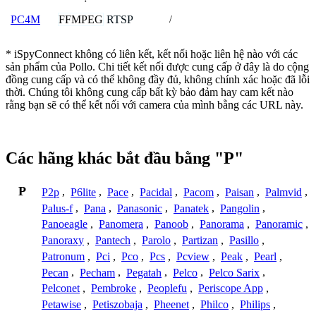
FFMPEG
RTSP
PC4M
/
* iSpyConnect không có liên kết, kết nối hoặc liên hệ nào với các
sản phẩm của Pollo. Chi tiết kết nối được cung cấp ở đây là do cộng
đồng cung cấp và có thể không đầy đủ, không chính xác hoặc đã lỗi
thời. Chúng tôi không cung cấp bất kỳ bảo đảm hay cam kết nào
rằng bạn sẽ có thể kết nối với camera của mình bằng các URL này.
Các hãng khác bắt đầu bằng "P"
P
P2p
,
P6lite
,
Pace
,
Pacidal
,
Pacom
,
Paisan
,
Palmvid
,
Palus-f
,
Pana
,
Panasonic
,
Panatek
,
Pangolin
,
Panoeagle
,
Panomera
,
Panoob
,
Panorama
,
Panoramic
,
Panoraxy
,
Pantech
,
Parolo
,
Partizan
,
Pasillo
,
Patronum
,
Pci
,
Pco
,
Pcs
,
Pcview
,
Peak
,
Pearl
,
Pecan
,
Pecham
,
Pegatah
,
Pelco
,
Pelco Sarix
,
Pelconet
,
Pembroke
,
Peoplefu
,
Periscope App
,
Petawise
,
Petiszobaja
,
Pheenet
,
Philco
,
Philips
,