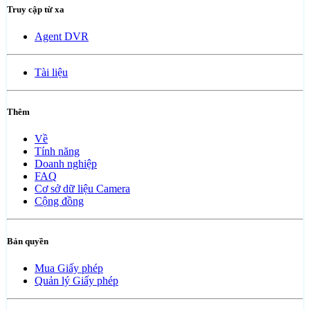
Truy cập từ xa
Agent DVR
Tài liệu
Thêm
Về
Tính năng
Doanh nghiệp
FAQ
Cơ sở dữ liệu Camera
Cộng đồng
Bản quyền
Mua Giấy phép
Quản lý Giấy phép