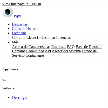
View this page in English
iSpy
Descargar
Guías de Usuario
Licencias
Comprar Licencia
Gestionar Licencias
Más
Acerca de
Características
Empresas
FAQ
Base de Datos de
Cámaras
Comunidad
API
Asesor del Sistema
Estado del
Servicio
Contáctenos
iSpyConnect
Software
Descargar