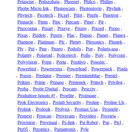
Petawise
,
Petiszobaja
,
Pheenet
,
Philco
,
Philips
,
Phobe Micro Ink
,
Phonescam
,
Photonisvip
,
Phylink
,
Phytech
,
Picotech
,
Piczel
,
Pilot
,
Pimfg
,
Pinetron
,
Pinnacle
,
Pintu
,
Pipc
,
Pipcam
,
Piper
,
Pir
,
Pisocosina
,
Pixart
,
Pixeye
,
Pixmy
,
Pixord
,
Pixpo
,
Pixus
,
Pizdets
,
Pizero
,
Plac
,
Plaisio
,
Planet
,
Planex
,
Plantron
,
Platinum
,
Plc
,
Plenty
,
Plexonics
,
Plustek
,
Plv
,
Pni
,
Pnp
,
Pnzeo
,
Podofo
,
Poe
,
Polaris-usa
,
Polarity
,
Polaroid
,
Policetech
,
Pollo
,
Poly
,
Polycom
,
Polyvision
,
Popp
,
Porta
,
Positivo
,
Posonic
,
Powerbizt
,
Powerextra
,
Powerlead
,
Powerpack
,
Prada
,
Praxis
,
Predator
,
Premier
,
Premiumblue
,
Prestel
,
Prikim
,
Prime
,
Pripaso
,
Pristenek
,
Pritech
,
Privileg
,
Proba
,
Probe Digital
,
Procam
,
Procctv
,
Produttore Ignoto #!
,
Proelite
,
Proimage
,
Prok Electronics
,
Prolab Security
,
Proline
,
Proline Uk
,
Prolink
,
Prolook
,
Prolynx
,
Promax Usa
,
Promelit
,
Pronext
,
Proscan
,
Provecam
,
Provideo
,
Proview
,
Provision
,
Provisual
,
Ps-link
,
Psi Robot
,
Psp
,
Ptcl
,
Ptz05
,
Ptzoptics
,
Pumatronix
,
Pyle