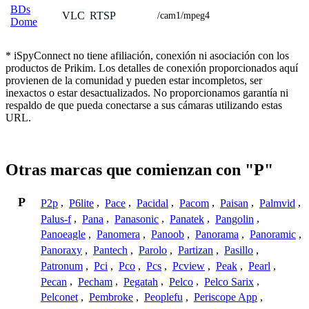
BDs
VLC
RTSP
/cam1/mpeg4
Dome
* iSpyConnect no tiene afiliación, conexión ni asociación con los
productos de Prikim. Los detalles de conexión proporcionados aquí
provienen de la comunidad y pueden estar incompletos, ser
inexactos o estar desactualizados. No proporcionamos garantía ni
respaldo de que pueda conectarse a sus cámaras utilizando estas
URL.
Otras marcas que comienzan con "P"
P
P2p
,
P6lite
,
Pace
,
Pacidal
,
Pacom
,
Paisan
,
Palmvid
,
Palus-f
,
Pana
,
Panasonic
,
Panatek
,
Pangolin
,
Panoeagle
,
Panomera
,
Panoob
,
Panorama
,
Panoramic
,
Panoraxy
,
Pantech
,
Parolo
,
Partizan
,
Pasillo
,
Patronum
,
Pci
,
Pco
,
Pcs
,
Pcview
,
Peak
,
Pearl
,
Pecan
,
Pecham
,
Pegatah
,
Pelco
,
Pelco Sarix
,
Pelconet
,
Pembroke
,
Peoplefu
,
Periscope App
,