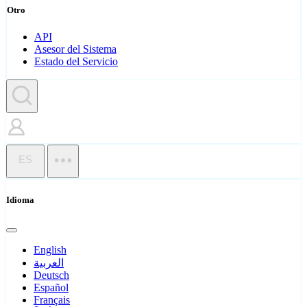
Otro
API
Asesor del Sistema
Estado del Servicio
ES
Idioma
English
العربية
Deutsch
Español
Français