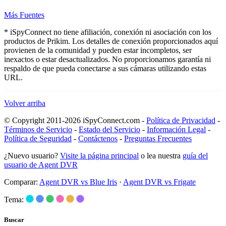
Más Fuentes
* iSpyConnect no tiene afiliación, conexión ni asociación con los
productos de Prikim. Los detalles de conexión proporcionados aquí
provienen de la comunidad y pueden estar incompletos, ser
inexactos o estar desactualizados. No proporcionamos garantía ni
respaldo de que pueda conectarse a sus cámaras utilizando estas
URL.
Volver arriba
© Copyright 2011-2026 iSpyConnect.com -
Política de Privacidad
-
Términos de Servicio
-
Estado del Servicio
-
Información Legal
-
Política de Seguridad
-
Contáctenos
-
Preguntas Frecuentes
¿Nuevo usuario?
Visite la página principal
o lea nuestra
guía del
usuario de Agent DVR
Comparar:
Agent DVR vs Blue Iris
·
Agent DVR vs Frigate
Tema:
Buscar