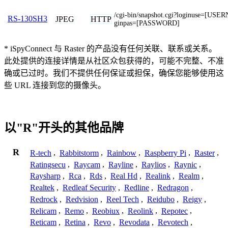
/cgi-bin/snapshot.cgi?loginuse=[US
RS-130SH3
JPEG
HTTP
ginpas=[PASSWORD]
* iSpyConnect 与 Raster 的产品没有任何关联、联系或关系。
此处提供的连接详情是从社区众包获得的，可能不完整、不准
确或已过时。我们不提供任何保证或担保，确保您能够使用这
些 URL 连接到您的摄像头。
以"R"开头的其他品牌
R
R-tech
,
Rabbitstorm
,
Rainbow
,
Raspberry Pi
,
Raster
,
Ratingsecu
,
Raycam
,
Rayline
,
Raylios
,
Raynic
,
Raysharp
,
Rca
,
Rds
,
Real Hd
,
Realink
,
Realm
,
Realtek
,
Redleaf Security
,
Redline
,
Redragon
,
Redrock
,
Redvision
,
Reel Tech
,
Reidubo
,
Reigy
,
Relicam
,
Remo
,
Reobiux
,
Reolink
,
Repotec
,
Reticam
,
Retina
,
Revo
,
Revodata
,
Revotech
,