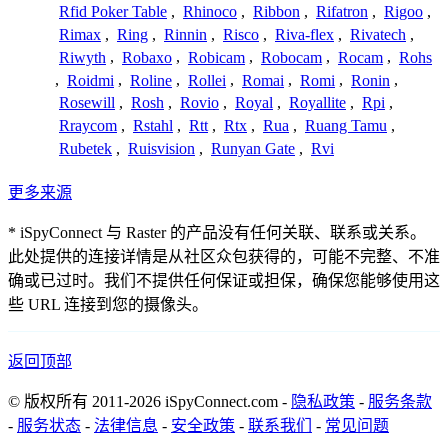
Rfid Poker Table
,
Rhinoco
,
Ribbon
,
Rifatron
,
Rigoo
,
Rimax
,
Ring
,
Rinnin
,
Risco
,
Riva-flex
,
Rivatech
,
Riwyth
,
Robaxo
,
Robicam
,
Robocam
,
Rocam
,
Rohs
,
Roidmi
,
Roline
,
Rollei
,
Romai
,
Romi
,
Ronin
,
Rosewill
,
Rosh
,
Rovio
,
Royal
,
Royallite
,
Rpi
,
Rraycom
,
Rstahl
,
Rtt
,
Rtx
,
Rua
,
Ruang Tamu
,
Rubetek
,
Ruisvision
,
Runyan Gate
,
Rvi
更多来源
* iSpyConnect 与 Raster 的产品没有任何关联、联系或关系。
此处提供的连接详情是从社区众包获得的，可能不完整、不准
确或已过时。我们不提供任何保证或担保，确保您能够使用这
些 URL 连接到您的摄像头。
返回顶部
© 版权所有 2011-2026 iSpyConnect.com -
隐私政策
-
服务条款
-
服务状态
-
法律信息
-
安全政策
-
联系我们
-
常见问题