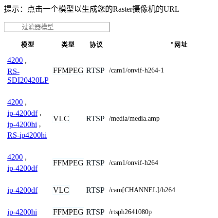
提示：点击一个模型以生成您的Raster摄像机的URL
模型
类型
协议
"网址
4200
,
FFMPEG
RTSP
/cam1/onvif-h264-1
RS-
SDI20420LP
4200
,
ip-4200df
,
VLC
RTSP
/media/media.amp
ip-4200hi
,
RS-ip4200hi
4200
,
FFMPEG
RTSP
/cam1/onvif-h264
ip-4200df
VLC
RTSP
ip-4200df
/cam[CHANNEL]/h264
FFMPEG
RTSP
ip-4200hi
/rtsph2641080p