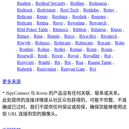
Realtek
,
Redleaf Security
,
Redline
,
Redragon
,
Redrock
,
Redvision
,
Reel Tech
,
Reidubo
,
Reigy
,
Relicam
,
Remo
,
Reobiux
,
Reolink
,
Repotec
,
Reticam
,
Retina
,
Revo
,
Revodata
,
Revotech
,
Rfid Poker Table
,
Rhinoco
,
Ribbon
,
Rifatron
,
Rigoo
,
Rimax
,
Ring
,
Rinnin
,
Risco
,
Riva-flex
,
Rivatech
,
Riwyth
,
Robaxo
,
Robicam
,
Robocam
,
Rocam
,
Rohs
,
Roidmi
,
Roline
,
Rollei
,
Romai
,
Romi
,
Ronin
,
Rosewill
,
Rosh
,
Rovio
,
Royal
,
Royallite
,
Rpi
,
Rraycom
,
Rstahl
,
Rtt
,
Rtx
,
Rua
,
Ruang Tamu
,
Rubetek
,
Ruisvision
,
Runyan Gate
,
Rvi
更多来源
* iSpyConnect 与 Rovio 的产品没有任何关联、联系或关系。
此处提供的连接详情是从社区众包获得的，可能不完整、不准
确或已过时。我们不提供任何保证或担保，确保您能够使用这
些 URL 连接到您的摄像头。