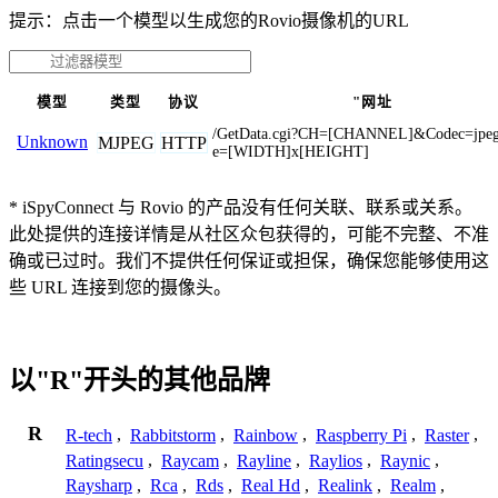
提示：点击一个模型以生成您的Rovio摄像机的URL
模型
类型
协议
"网址
/GetData.cgi?CH=[CHANNEL]&Codec=jpe
Unknown
MJPEG
HTTP
e=[WIDTH]x[HEIGHT]
* iSpyConnect 与 Rovio 的产品没有任何关联、联系或关系。
此处提供的连接详情是从社区众包获得的，可能不完整、不准
确或已过时。我们不提供任何保证或担保，确保您能够使用这
些 URL 连接到您的摄像头。
以"R"开头的其他品牌
R
R-tech
,
Rabbitstorm
,
Rainbow
,
Raspberry Pi
,
Raster
,
Ratingsecu
,
Raycam
,
Rayline
,
Raylios
,
Raynic
,
Raysharp
,
Rca
,
Rds
,
Real Hd
,
Realink
,
Realm
,