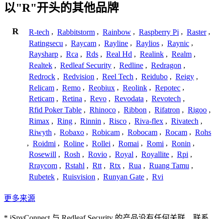
以"R"开头的其他品牌
R
R-tech
,
Rabbitstorm
,
Rainbow
,
Raspberry Pi
,
Raster
,
Ratingsecu
,
Raycam
,
Rayline
,
Raylios
,
Raynic
,
Raysharp
,
Rca
,
Rds
,
Real Hd
,
Realink
,
Realm
,
Realtek
,
Redleaf Security
,
Redline
,
Redragon
,
Redrock
,
Redvision
,
Reel Tech
,
Reidubo
,
Reigy
,
Relicam
,
Remo
,
Reobiux
,
Reolink
,
Repotec
,
Reticam
,
Retina
,
Revo
,
Revodata
,
Revotech
,
Rfid Poker Table
,
Rhinoco
,
Ribbon
,
Rifatron
,
Rigoo
,
Rimax
,
Ring
,
Rinnin
,
Risco
,
Riva-flex
,
Rivatech
,
Riwyth
,
Robaxo
,
Robicam
,
Robocam
,
Rocam
,
Rohs
,
Roidmi
,
Roline
,
Rollei
,
Romai
,
Romi
,
Ronin
,
Rosewill
,
Rosh
,
Rovio
,
Royal
,
Royallite
,
Rpi
,
Rraycom
,
Rstahl
,
Rtt
,
Rtx
,
Rua
,
Ruang Tamu
,
Rubetek
,
Ruisvision
,
Runyan Gate
,
Rvi
更多来源
* iSpyConnect 与 Redleaf Security 的产品没有任何关联、联系