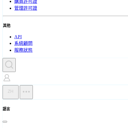
購買許可證
管理許可證
其他
API
系統顧問
服務狀態
ZH
語言