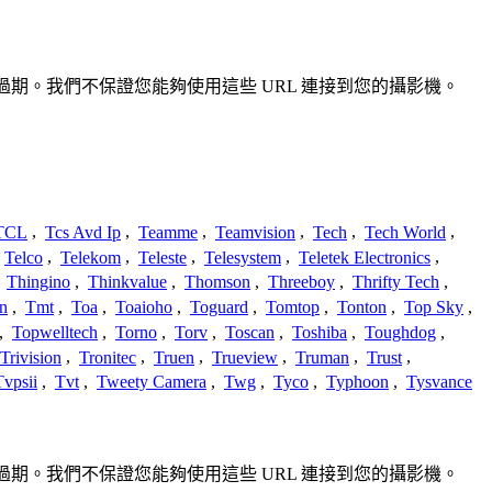
確或過期。我們不保證您能夠使用這些 URL 連接到您的攝影機。
TCL
,
Tcs Avd Ip
,
Teamme
,
Teamvision
,
Tech
,
Tech World
,
Telco
,
Telekom
,
Teleste
,
Telesystem
,
Teletek Electronics
,
,
Thingino
,
Thinkvalue
,
Thomson
,
Threeboy
,
Thrifty Tech
,
n
,
Tmt
,
Toa
,
Toaioho
,
Toguard
,
Tomtop
,
Tonton
,
Top Sky
,
,
Topwelltech
,
Torno
,
Torv
,
Toscan
,
Toshiba
,
Toughdog
,
Trivision
,
Tronitec
,
Truen
,
Trueview
,
Truman
,
Trust
,
Tvpsii
,
Tvt
,
Tweety Camera
,
Twg
,
Tyco
,
Typhoon
,
Tysvance
確或過期。我們不保證您能夠使用這些 URL 連接到您的攝影機。