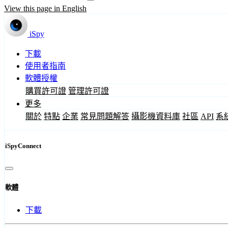
View this page in English
iSpy
下載
使用者指南
軟體授權
購買許可證
管理許可證
更多
關於
特點
企業
常見問題解答
攝影機資料庫
社區
API
系
iSpyConnect
軟體
下載