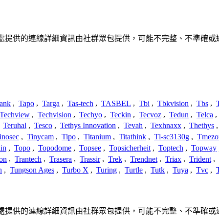
聯繫或關係。此處提供的連線詳細資訊由社群眾包提供，可能不完整、不準
ank
,
Tapo
,
Targa
,
Tas-tech
,
TASBEL
,
Tbi
,
Tbkvision
,
Tbs
,
Techview
,
Techvision
,
Techyo
,
Teckin
,
Tecvoz
,
Tedun
,
Telca
,
,
Teruhal
,
Tesco
,
Tethys Innovation
,
Tevah
,
Texhnaxx
,
Thethys
inosec
,
Tinycam
,
Tipo
,
Titanium
,
Titathink
,
Tl-sc3130g
,
Tmezo
in
,
Topo
,
Topodome
,
Topsee
,
Topsicherheit
,
Toptech
,
Topway
con
,
Trantech
,
Trasera
,
Trassir
,
Trek
,
Trendnet
,
Triax
,
Trident
,
n
,
Tungson Ages
,
Turbo X
,
Turing
,
Turtle
,
Tutk
,
Tuya
,
Tvc
,
聯繫或關係。此處提供的連線詳細資訊由社群眾包提供，可能不完整、不準