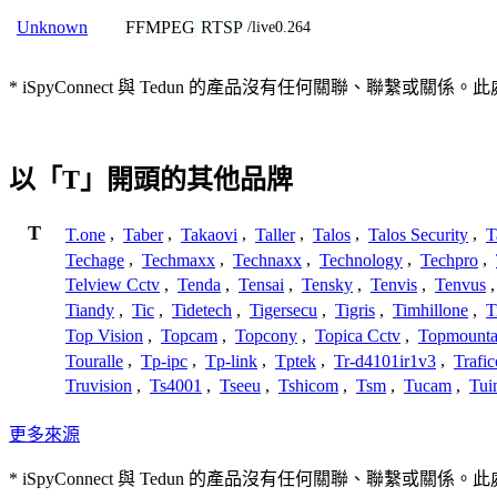
FFMPEG
RTSP
Unknown
/live0.264
* iSpyConnect 與 Tedun 的產品沒有任何關聯、
以「T」開頭的其他品牌
T
T.one
,
Taber
,
Takaovi
,
Taller
,
Talos
,
Talos Security
,
T
Techage
,
Techmaxx
,
Technaxx
,
Technology
,
Techpro
,
Telview Cctv
,
Tenda
,
Tensai
,
Tensky
,
Tenvis
,
Tenvus
Tiandy
,
Tic
,
Tidetech
,
Tigersecu
,
Tigris
,
Timhillone
,
T
Top Vision
,
Topcam
,
Topcony
,
Topica Cctv
,
Topmounta
Touralle
,
Tp-ipc
,
Tp-link
,
Tptek
,
Tr-d4101ir1v3
,
Trafi
Truvision
,
Ts4001
,
Tseeu
,
Tshicom
,
Tsm
,
Tucam
,
Tui
更多來源
* iSpyConnect 與 Tedun 的產品沒有任何關聯、