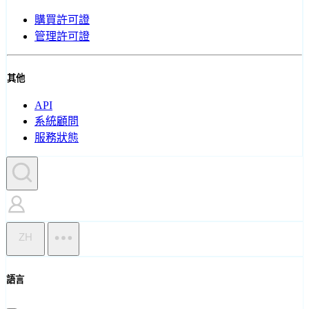
購買許可證
管理許可證
其他
API
系統顧問
服務狀態
ZH
語言