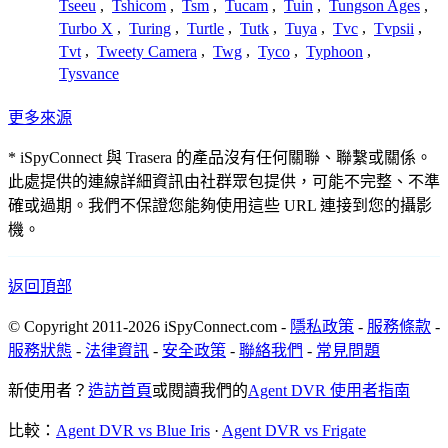
Tseeu
,
Tshicom
,
Tsm
,
Tucam
,
Tuin
,
Tungson Ages
,
Turbo X
,
Turing
,
Turtle
,
Tutk
,
Tuya
,
Tvc
,
Tvpsii
,
Tvt
,
Tweety Camera
,
Twg
,
Tyco
,
Typhoon
,
Tysvance
更多來源
* iSpyConnect 與 Trasera 的產品沒有任何關聯、聯繫或關係。
此處提供的連線詳細資訊由社群眾包提供，可能不完整、不準
確或過期。我們不保證您能夠使用這些 URL 連接到您的攝影
機。
返回頂部
© Copyright 2011-2026 iSpyConnect.com -
隱私政策
-
服務條款
-
服務狀態
-
法律資訊
-
安全政策
-
聯絡我們
-
常見問題
新使用者？
造訪首頁
或閱讀我們的
Agent DVR 使用者指南
比較：
Agent DVR vs Blue Iris
·
Agent DVR vs Frigate