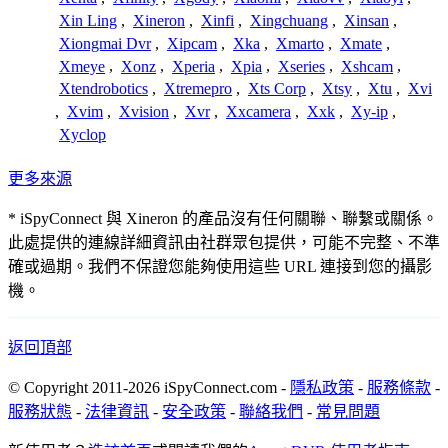
Xin Ling
,
Xineron
,
Xinfi
,
Xingchuang
,
Xinsan
,
Xiongmai Dvr
,
Xipcam
,
Xka
,
Xmarto
,
Xmate
,
Xmeye
,
Xonz
,
Xperia
,
Xpia
,
Xseries
,
Xshcam
,
Xtendrobotics
,
Xtremepro
,
Xts Corp
,
Xtsy
,
Xtu
,
Xvi
,
Xvim
,
Xvision
,
Xvr
,
Xxcamera
,
Xxk
,
Xy-ip
,
Xyclop
更多來源
* iSpyConnect 與 Xineron 的產品沒有任何關聯、聯繫或關係。
此處提供的連線詳細資訊由社群眾包提供，可能不完整、不準
確或過期。我們不保證您能夠使用這些 URL 連接到您的攝影
機。
返回頂部
© Copyright 2011-2026 iSpyConnect.com -
隱私政策
-
服務條款
-
服務狀態
-
法律資訊
-
安全政策
-
聯絡我們
-
常見問題