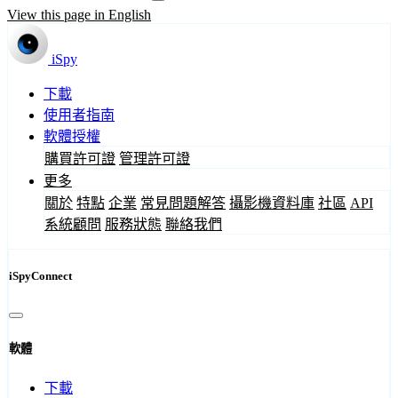
View this page in English
iSpy
下載
使用者指南
軟體授權
購買許可證
管理許可證
更多
關於
特點
企業
常見問題解答
攝影機資料庫
社區
API
系統顧問
服務狀態
聯絡我們
iSpyConnect
軟體
下載