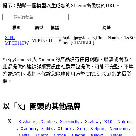
提示：點擊一個模型以生成您的Xineron攝像機的URL。
模型
類型
協議
網址
XIN-
/api/mjpegvideo.cgi?InputNumber=1&S
MJPEG
HTTP
ber=[CHANNEL]
MPC0110W
* iSpyConnect 與 Xineron 的產品沒有任何關聯、聯繫或關係。
此處提供的連線詳細資訊由社群眾包提供，可能不完整、不準
確或過期。我們不保證您能夠使用這些 URL 連接到您的攝影
機。
以「X」開頭的其他品牌
X
X Zhang
,
X-price
,
X-security
,
X-view
,
X10
,
Xaimoi
,
Xanboo
,
Xblitz
,
Xblock
,
Xdh
,
Xelpon
,
Xenocam
,
Xenta
,
Xfinity
,
Xgody
,
Xiaomi
,
Xiaovv
,
Xiaoyi
,