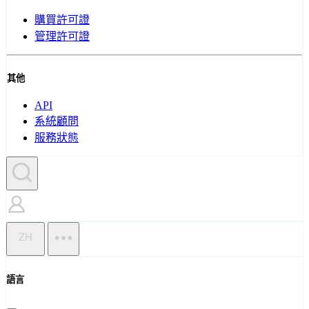
購買許可證
管理許可證
其他
API
系統顧問
服務狀態
ZH
語言