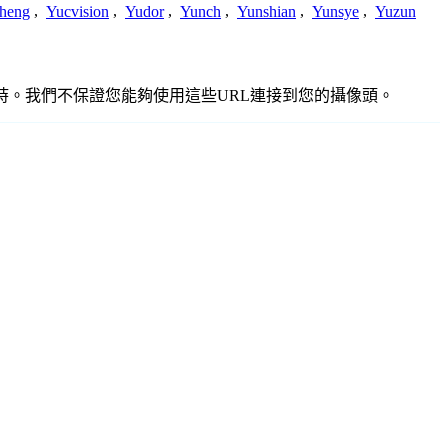
heng
,
Yucvision
,
Yudor
,
Yunch
,
Yunshian
,
Yunsye
,
Yuzun
或過時。我們不保證您能夠使用這些URL連接到您的攝像頭。