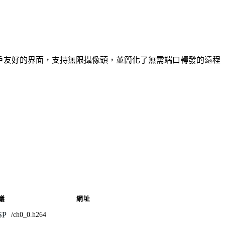
供用戶友好的界面，支持無限攝像頭，並簡化了無需端口轉發的遠程
議
網址
SP
/ch0_0.h264