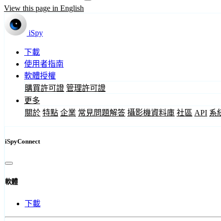
View this page in English
iSpy
下載
使用者指南
軟體授權
購買許可證
管理許可證
更多
關於
特點
企業
常見問題解答
攝影機資料庫
社區
API
系
iSpyConnect
軟體
下載