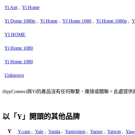
Yi Ant
,
Yi Home
Yi Dome 1080p
,
Yi Home
,
YI Home 1080
,
Yi Home 1080p
,
Y
YI HOME
Yi Home 1080
Yi Home 1080
Unknown
iSpyConnect與Yi的產品沒有任何聯繫、連接或關聯。
以「Y」開頭的其他品牌
Y
Y-cam
,
Yale
,
Yamla
,
Yanivision
,
Yarsor
,
Yatwin
,
Yaw