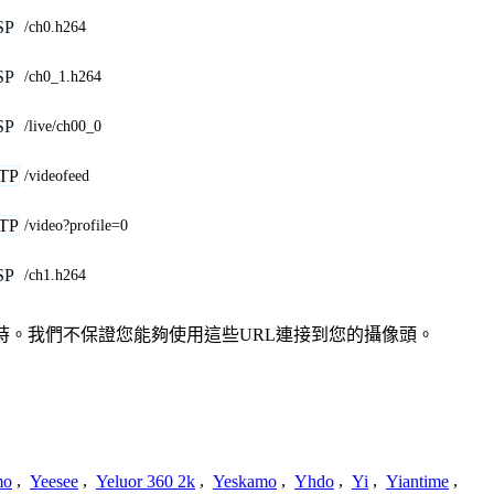
SP
/ch0.h264
SP
/ch0_1.h264
SP
/live/ch00_0
TP
/videofeed
TP
/video?profile=0
SP
/ch1.h264
或過時。我們不保證您能夠使用這些URL連接到您的攝像頭。
mo
,
Yeesee
,
Yeluor 360 2k
,
Yeskamo
,
Yhdo
,
Yi
,
Yiantime
,