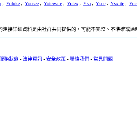
h
,
Yoluke
,
Yoosee
,
Yoteware
,
Yotex
,
Ysa
,
Ysee
,
Ysxlite
,
Yuc
此處提供的連接詳細資料是由社群共同提供的，可能不完整、不準確
服務狀態
-
法律資訊
-
安全政策
-
聯絡我們
-
常見問題