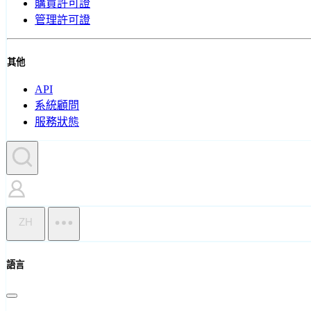
購買許可證
管理許可證
其他
API
系統顧問
服務狀態
ZH
語言