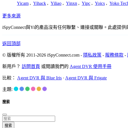
Yicam
,
Yihack
,
Yiliao
,
Yinxn
,
Yipc
,
Yoics
,
Yoko Tec
更多來源
iSpyConnect與Yi的產品沒有任何聯繫、連接或關聯。
返回頂部
© 版權所有 2011-2026 iSpyConnect.com -
隱私政策
-
服務條款
-
新用戶？
訪問首頁
或閱讀我們的
Agent DVR 使用手冊
比較：
Agent DVR 與 Blue Iris
·
Agent DVR 與 Frigate
主題:
搜索
搜索