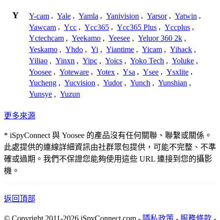
Y
Y-cam
,
Yale
,
Yamla
,
Yanivision
,
Yarsor
,
Yatwin
,
Yawcam
,
Ycc
,
Ycc365
,
Ycc365 Plus
,
Yccplus
,
Yctechcam
,
Yeekamo
,
Yeesee
,
Yeluor 360 2k
,
Yeskamo
,
Yhdo
,
Yi
,
Yiantime
,
Yicam
,
Yihack
,
Yiliao
,
Yinxn
,
Yipc
,
Yoics
,
Yoko Tech
,
Yoluke
,
Yoosee
,
Yoteware
,
Yotex
,
Ysa
,
Ysee
,
Ysxlite
,
Yucheng
,
Yucvision
,
Yudor
,
Yunch
,
Yunshian
,
Yunsye
,
Yuzun
更多來源
* iSpyConnect 與 Yoosee 的產品沒有任何關聯、聯繫或關係。
此處提供的連線詳細資訊由社群眾包提供，可能不完整、不準
確或過期。我們不保證您能夠使用這些 URL 連接到您的攝影
機。
返回頂部
© Copyright 2011-2026 iSpyConnect.com -
隱私政策
-
服務條款
-