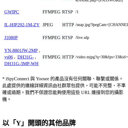
RNAME]&p=[PASSWORD]
FFMPEG
RTSP
GWIPC
/1
JPEG
HTTP
IL-HIP292-1M-ZY
/snap.jpg?JpegCam=[CHANNE
FFMPEG
RTSP
J1080P
/live.sdp
YN-8801JW-2MP
,
FFMPEG
HTTP
ys06
,
DH31G-
,
/video.mjpg?q=30&fps=33&id=
DH31G-3MP-WH
* iSpyConnect 與 Yoosee 的產品沒有任何關聯、聯繫或關係。
此處提供的連線詳細資訊由社群眾包提供，可能不完整、不準
確或過期。我們不保證您能夠使用這些 URL 連接到您的攝影
機。
以「Y」開頭的其他品牌