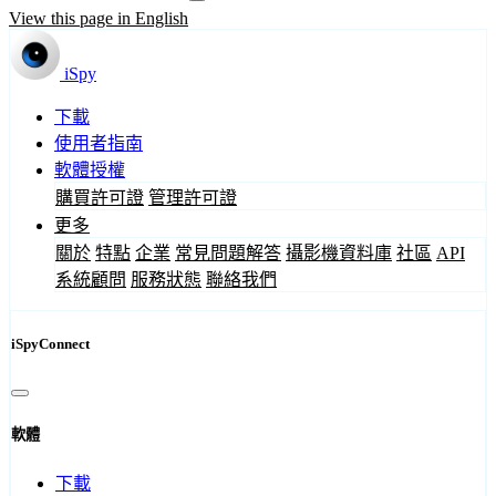
View this page in English
iSpy
下載
使用者指南
軟體授權
購買許可證
管理許可證
更多
關於
特點
企業
常見問題解答
攝影機資料庫
社區
API
系統顧問
服務狀態
聯絡我們
iSpyConnect
軟體
下載