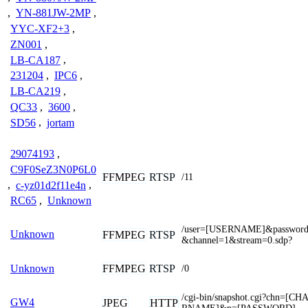
,
YN-881JW-2MP
,
YYC-XF2+3
,
ZN001
,
LB-CA187
,
231204
,
IPC6
,
LB-CA219
,
QC33
,
3600
,
SD56
,
jortam
29074193
,
C9F0SeZ3N0P6L0
FFMPEG
RTSP
/11
,
c-yz01d2f11e4n
,
RC65
,
Unknown
/user=[USERNAME]&passwo
Unknown
FFMPEG
RTSP
&channel=1&stream=0.sdp?
FFMPEG
RTSP
Unknown
/0
/cgi-bin/snapshot.cgi?chn=[
GW4
JPEG
HTTP