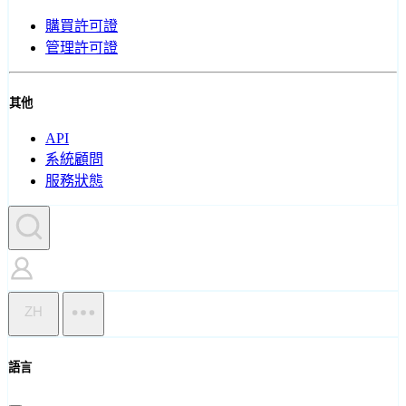
購買許可證
管理許可證
其他
API
系統顧問
服務狀態
ZH
語言