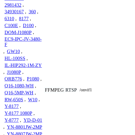
2981432
,
34930167
,
360
,
6310
,
8177
,
C100E
,
D100
,
DOM-J1080P
,
EC9-IPC-JV-3480-
F
,
GW10
,
HL-100SS
,
IL-HIP292-1M-ZY
,
J1080P
,
ORB776
,
P1080
,
Q16-1080-WH
,
FFMPEG
RTSP
/onvif1
Q16-5MP-WH
,
RW-650S
,
W10
,
Y-8177
,
Y-8177 1080P
,
Y-8777
,
YD-D-01
,
YN-8801JW-2MP
,
YN-8807JW-2MP