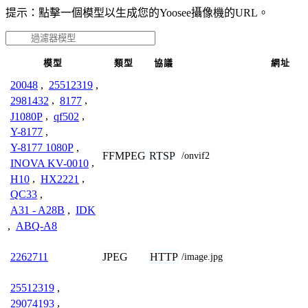
提示：點擊一個模型以生成您的Yoosee攝像機的URL。
模型
類型
協議
網址
20048
,
25512319
,
2981432
,
8177
,
J1080P
,
qf502
,
Y-8177
,
Y-8177 1080P
,
FFMPEG
RTSP
/onvif2
INOVA KV-0010
,
H10
,
HX2221
,
QC33
,
A31 - A28B
,
IDK
,
ABQ-A8
JPEG
HTTP
2262711
/image.jpg
25512319
,
29074193
,