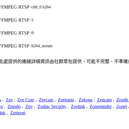
FFMPEG
RTSP
/ch0_0.h264
FFMPEG
RTSP
/1
FFMPEG
RTSP
/0
FFMPEG
RTSP
/h264_stream
關聯、聯繫或關係。此處提供的連線詳細資訊由社群眾包提供，可能不完整、
s
,
Zee
,
Zee Cure
,
Zeecam
,
Zeetopin
,
Zekona
,
Zencam
,
Zenith
co
,
Zmodo
,
Znv
,
Zodiac Security
,
Zoelink
,
Zoneminder
,
Zonet
ink
,
Zzmoon