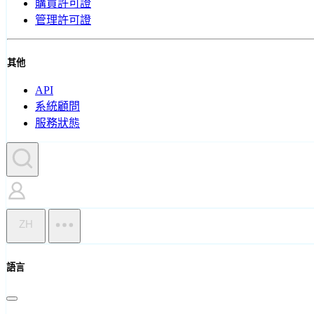
購買許可證
管理許可證
其他
API
系統顧問
服務狀態
ZH
語言