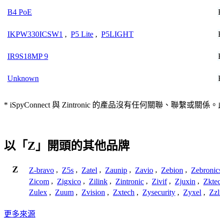
B4 PoE
IKPW330ICSW1
,
P5 Lite
,
P5LIGHT
IR9S18MP 9
Unknown
* iSpyConnect 與 Zintronic 的產品沒有任何
以「Z」開頭的其他品牌
Z
Z-bravo
,
Z5s
,
Zatel
,
Zaunip
,
Zavio
,
Zebion
,
Zebronic
Zicom
,
Zigxico
,
Zilink
,
Zintronic
,
Zivif
,
Zjuxin
,
Zkte
Zulex
,
Zuum
,
Zvision
,
Zxtech
,
Zysecurity
,
Zyxel
,
Zzl
更多來源