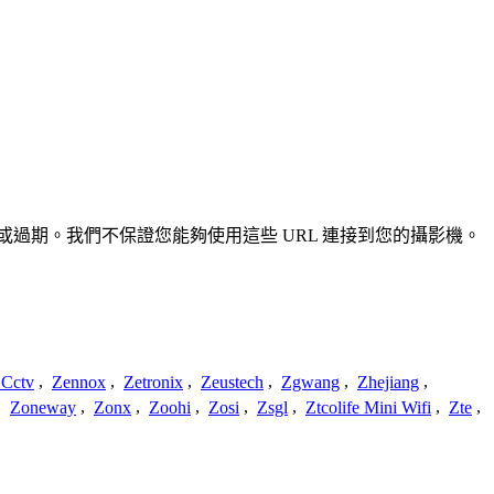
不準確或過期。我們不保證您能夠使用這些 URL 連接到您的攝影機。
 Cctv
,
Zennox
,
Zetronix
,
Zeustech
,
Zgwang
,
Zhejiang
,
,
Zoneway
,
Zonx
,
Zoohi
,
Zosi
,
Zsgl
,
Ztcolife Mini Wifi
,
Zte
,