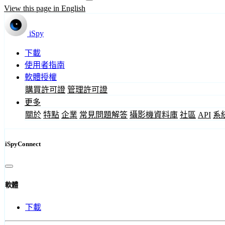
View this page in English
iSpy
下載
使用者指南
軟體授權
購買許可證
管理許可證
更多
關於
特點
企業
常見問題解答
攝影機資料庫
社區
API
系
iSpyConnect
軟體
下載