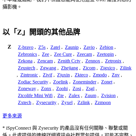
攝影機。
以「Z」開頭的其他品牌
Z
Z-bravo
,
Z5s
,
Zatel
,
Zaunip
,
Zavio
,
Zebion
,
Zebronics
,
Zee
,
Zee Cure
,
Zeecam
,
Zeetopin
,
Zekona
,
Zencam
,
Zenith Cctv
,
Zennox
,
Zetronix
,
Zeustech
,
Zgwang
,
Zhejiang
,
Zicom
,
Zigxico
,
Zilink
,
Zintronic
,
Zivif
,
Zjuxin
,
Zkteco
,
Zmodo
,
Znv
,
Zodiac Security
,
Zoelink
,
Zoneminder
,
Zonet
,
Zoneway
,
Zonx
,
Zoohi
,
Zosi
,
Zsgl
,
Ztcolife Mini Wifi
,
Zte
,
Zulex
,
Zuum
,
Zvision
,
Zxtech
,
Zysecurity
,
Zyxel
,
Zzlink
,
Zzmoon
更多來源
* iSpyConnect 與 Zysecurity 的產品沒有任何關聯、聯繫或關
係。此處提供的連線詳細資訊由社群眾包提供，可能不完整、