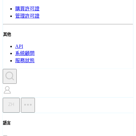
購買許可證
管理許可證
其他
API
系統顧問
服務狀態
ZH
語言