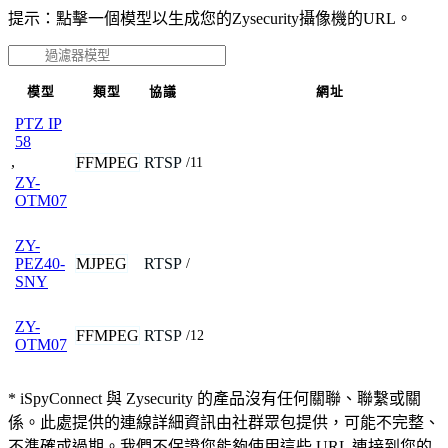
提示：點擊一個模型以生成您的Zysecurity攝像機的URL。
模型
類型
協議
網址
PTZ IP
58
,
FFMPEG
RTSP
/11
ZY-
OTM07
ZY-
MJPEG
RTSP
PEZ40-
/
SNY
ZY-
FFMPEG
RTSP
/12
OTM07
* iSpyConnect 與 Zysecurity 的產品沒有任何關聯、聯繫或關
係。此處提供的連線詳細資訊由社群眾包提供，可能不完整、
不準確或過期。我們不保證您能夠使用這些 URL 連接到您的