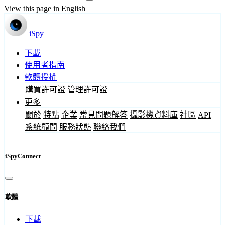
View this page in English
iSpy
下載
使用者指南
軟體授權
購買許可證
管理許可證
更多
關於
特點
企業
常見問題解答
攝影機資料庫
社區
API
系統顧問
服務狀態
聯絡我們
iSpyConnect
軟體
下載