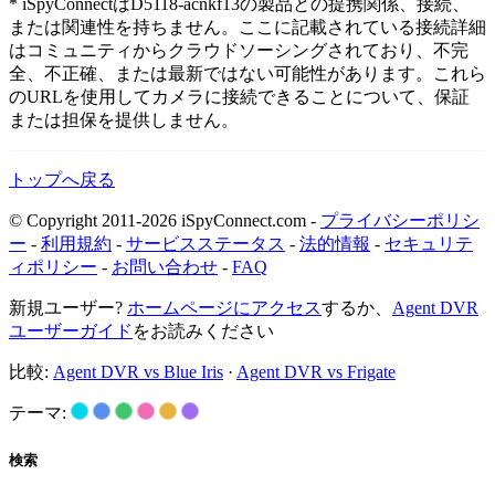
* iSpyConnectはD5118-acnkf13の製品との提携関係、接続、
または関連性を持ちません。ここに記載されている接続詳細
はコミュニティからクラウドソーシングされており、不完
全、不正確、または最新ではない可能性があります。これら
のURLを使用してカメラに接続できることについて、保証
または担保を提供しません。
トップへ戻る
© Copyright 2011-2026 iSpyConnect.com -
プライバシーポリシ
ー
-
利用規約
-
サービスステータス
-
法的情報
-
セキュリテ
ィポリシー
-
お問い合わせ
-
FAQ
新規ユーザー?
ホームページにアクセス
するか、
Agent DVR
ユーザーガイド
をお読みください
比較:
Agent DVR vs Blue Iris
·
Agent DVR vs Frigate
テーマ:
検索