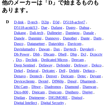
他のメーカーは「D」で始まるものも
あります。
D
D-link
,
D-tech
,
D2ip
,
D3d
,
D5118-acfsvt7
,
D5118-acnkf13
,
Dae
,
Dafang
,
Dagro
,
Dahua
,
Dakang
,
Dali-tech
,
Dallmeier
,
Damigou
,
Danale
,
Danele
,
Danmini
,
Dannovo
,
Danother
,
Dante
,
Darts
,
Dasco
,
Datapartner
,
Datavideo
,
Davicom
,
Davislumadvr
,
Dawan
,
Dax
,
Daytech
,
Dayukeji
,
Db Power
,
Dbb
,
Dbcam
,
Dbell
,
Dbp
,
Dcl
,
Dcpcctv
,
Dcs
,
Declink
,
Dedicated Micros
,
Deecam
,
Deep Sentinel
,
Defaway
,
Defender
,
Defeway
,
Dekco
,
Dekel
,
Delaval
,
Delcatec
,
Dell
,
Delphi
,
Deltaco
,
Denavo
,
Dentech
,
Denver
,
Dericam
,
Detec
,
Devant
,
Deviceclientq
,
Dextel
,
Df960p
,
Dgsol
,
Dharmesh
,
Dhi Cam
,
Dhwe
,
Diadromos
,
Diamond
,
Dianwan
,
Dico-800
,
Digicam
,
Digicom
,
Digihero
,
Digijet
,
Digilan
,
Digimerge
,
DIGIMORE
,
Digisol
,
Digital Intellect
,
Digital Security
,