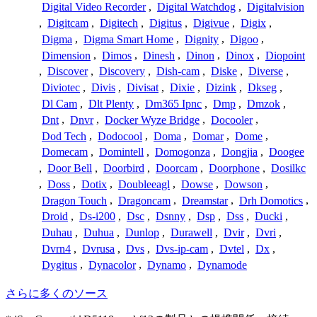
Digital Video Recorder
,
Digital Watchdog
,
Digitalvision
,
Digitcam
,
Digitech
,
Digitus
,
Digivue
,
Digix
,
Digma
,
Digma Smart Home
,
Dignity
,
Digoo
,
Dimension
,
Dimos
,
Dinesh
,
Dinon
,
Dinox
,
Diopoint
,
Discover
,
Discovery
,
Dish-cam
,
Diske
,
Diverse
,
Diviotec
,
Divis
,
Divisat
,
Dixie
,
Dizink
,
Dkseg
,
Dl Cam
,
Dlt Plenty
,
Dm365 Ipnc
,
Dmp
,
Dmzok
,
Dnt
,
Dnvr
,
Docker Wyze Bridge
,
Docooler
,
Dod Tech
,
Dodocool
,
Doma
,
Domar
,
Dome
,
Domecam
,
Domintell
,
Domogonza
,
Dongjia
,
Doogee
,
Door Bell
,
Doorbird
,
Doorcam
,
Doorphone
,
Dosilkc
,
Doss
,
Dotix
,
Doubleeagl
,
Dowse
,
Dowson
,
Dragon Touch
,
Dragoncam
,
Dreamstar
,
Drh Domotics
,
Droid
,
Ds-i200
,
Dsc
,
Dsnny
,
Dsp
,
Dss
,
Ducki
,
Duhau
,
Duhua
,
Dunlop
,
Durawell
,
Dvir
,
Dvri
,
Dvrn4
,
Dvrusa
,
Dvs
,
Dvs-ip-cam
,
Dvtel
,
Dx
,
Dygitus
,
Dynacolor
,
Dynamo
,
Dynamode
さらに多くのソース