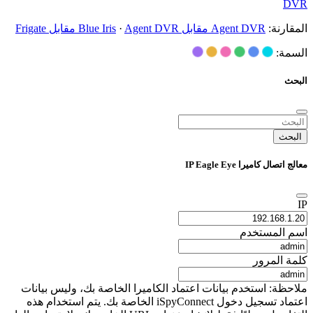
DVR
المقارنة:
Agent DVR مقابل Blue Iris
Agent DVR مقابل Frigate
·
السمة:
البحث
البحث
معالج اتصال كاميرا IP Eagle Eye
IP
اسم المستخدم
كلمة المرور
ملاحظة: استخدم بيانات اعتماد الكاميرا الخاصة بك، وليس بيانات
اعتماد تسجيل دخول iSpyConnect الخاصة بك. يتم استخدام هذه