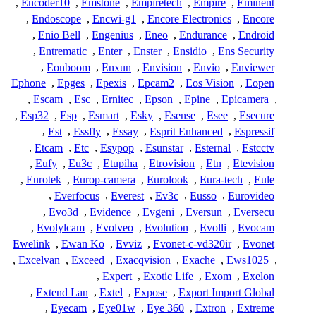
,
Encoder10
,
Emstone
,
Empiretech
,
Empire
,
Eminent
,
Endoscope
,
Encwi-g1
,
Encore Electronics
,
Encore
,
Enio Bell
,
Engenius
,
Eneo
,
Endurance
,
Endroid
,
Entrematic
,
Enter
,
Enster
,
Ensidio
,
Ens Security
,
Eonboom
,
Enxun
,
Envision
,
Envio
,
Enviewer
Ephone
,
Epges
,
Epexis
,
Epcam2
,
Eos Vision
,
Eopen
,
Escam
,
Esc
,
Ernitec
,
Epson
,
Epine
,
Epicamera
,
,
Esp32
,
Esp
,
Esmart
,
Esky
,
Esense
,
Esee
,
Esecure
,
Est
,
Essfly
,
Essay
,
Esprit Enhanced
,
Espressif
,
Etcam
,
Etc
,
Esypop
,
Esunstar
,
Esternal
,
Estcctv
,
Eufy
,
Eu3c
,
Etupiha
,
Etrovision
,
Etn
,
Etevision
,
Eurotek
,
Europ-camera
,
Eurolook
,
Eura-tech
,
Eule
,
Everfocus
,
Everest
,
Ev3c
,
Eusso
,
Eurovideo
,
Evo3d
,
Evidence
,
Evgeni
,
Eversun
,
Eversecu
,
Evolylcam
,
Evolveo
,
Evolution
,
Evolli
,
Evocam
Ewelink
,
Ewan Ko
,
Evviz
,
Evonet-c-vd320ir
,
Evonet
,
Excelvan
,
Exceed
,
Exacqvision
,
Exache
,
Ews1025
,
,
Expert
,
Exotic Life
,
Exom
,
Exelon
,
Extend Lan
,
Extel
,
Expose
,
Export Import Global
,
Eyecam
,
Eye01w
,
Eye 360
,
Extron
,
Extreme