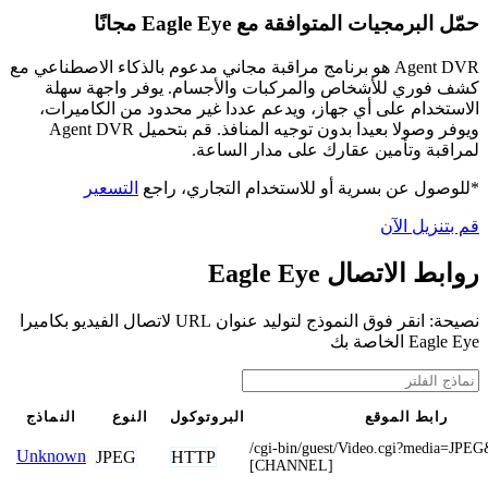
حمّل البرمجيات المتوافقة مع Eagle Eye مجانًا
Agent DVR هو برنامج مراقبة مجاني مدعوم بالذكاء الاصطناعي مع
كشف فوري للأشخاص والمركبات والأجسام. يوفر واجهة سهلة
الاستخدام على أي جهاز، ويدعم عددا غير محدود من الكاميرات،
ويوفر وصولا بعيدا بدون توجيه المنافذ. قم بتحميل Agent DVR
لمراقبة وتأمين عقارك على مدار الساعة.
*للوصول عن بسرية أو للاستخدام التجاري، راجع
التسعير
قم بتنزيل الآن
روابط الاتصال Eagle Eye
نصيحة: انقر فوق النموذج لتوليد عنوان URL لاتصال الفيديو بكاميرا
Eagle Eye الخاصة بك
رابط الموقع
البروتوكول
النوع
النماذج
/cgi-bin/guest/Video.cgi?media=JPE
Unknown
JPEG
HTTP
[CHANNEL]