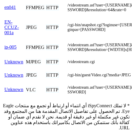
/videostream.asf?user=[USERNAME
en041
FFMPEG
HTTP
SSWORD]&resolution=64&rate=0
EN-
/cgi-bin/snapshot.cgi?loginuse=[U
JPEG
HTTP
CCUZ-
ginpas=[PASSWORD]
001a
/videostream.asf?user=[USERNAME
ip-005
FFMPEG
HTTP
SSWORD]&resolution=[WIDTH]x[
MJPEG
HTTP
Unknown
/videostream.cgi
JPEG
HTTP
Unknown
/cgi-bin/guest/Video.cgi?media=JPEG
/videostream.asf?user=[USERNAME
Unknown
VLC
HTTP
SSWORD]
* لا تملك iSpyConnect أي انتماء أو ارتباط أو تجمع مع منتجات Eagle
Eye. تم الحصول على تفاصيل الاتصال المقدمة هنا من المجتمع وقد
تكون غير مكتملة أو غير دقيقة أو قديمة. نحن لا نقدم أي ضمان أو
كفالة بأنك ستتمكن من الاتصال بكاميراتك باستخدام هذه عناوين
URL.