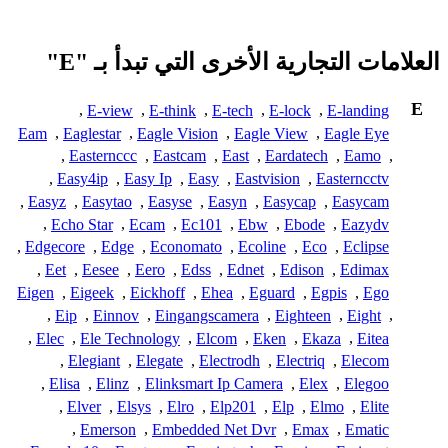
العلامات التجارية الأخرى التي تبدأ بـ "E"
E
,
E-view
,
E-think
,
E-tech
,
E-lock
,
E-landing
Eam
,
Eaglestar
,
Eagle Vision
,
Eagle View
,
Eagle Eye
,
Easternccc
,
Eastcam
,
East
,
Eardatech
,
Eamo
,
,
Easy4ip
,
Easy Ip
,
Easy
,
Eastvision
,
Easterncctv
,
Easyz
,
Easytao
,
Easyse
,
Easyn
,
Easycap
,
Easycam
,
Echo Star
,
Ecam
,
Ec101
,
Ebw
,
Ebode
,
Eazydv
,
Edgecore
,
Edge
,
Economato
,
Ecoline
,
Eco
,
Eclipse
,
Eet
,
Eesee
,
Eero
,
Edss
,
Ednet
,
Edison
,
Edimax
Eigen
,
Eigeek
,
Eickhoff
,
Ehea
,
Eguard
,
Egpis
,
Ego
,
Eip
,
Einnov
,
Eingangscamera
,
Eighteen
,
Eight
,
,
Elec
,
Ele Technology
,
Elcom
,
Eken
,
Ekaza
,
Eitea
,
Elegiant
,
Elegate
,
Electrodh
,
Electriq
,
Elecom
,
Elisa
,
Elinz
,
Elinksmart Ip Camera
,
Elex
,
Elegoo
,
Elver
,
Elsys
,
Elro
,
Elp201
,
Elp
,
Elmo
,
Elite
,
Emerson
,
Embedded Net Dvr
,
Emax
,
Ematic