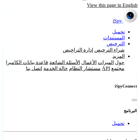
View this page in English
iSpy
تحميل
المستندات
الترخيص
شراء الترخيص
إدارة التراخيص
المزيد
حول
الميزات
الأعمال
الأسئلة الشائعة
قاعدة بيانات الكاميرا
مجتمع
API
مستشار النظام
حالة الخدمة
اتصل بنا
iSpyConnect
البرنامج
تحميل