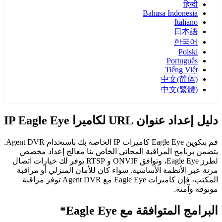
हिन्दी
Bahasa Indonesia
Italiano
日本語
한국어
Polski
Português
Tiếng Việt
中文(简体)
中文(繁體)
دليل إعداد عنوان URL لكاميرا IP Eagle Eye
قم بتكوين Eagle Eye كاميرات IP الخاصة بك باستخدام Agent DVR.
يتضمن برنامج المراقبة المجاني الخاص بنا معالج إعداد مخصص
لطرز Eagle Eye، وتوافق ONVIF و RTSP يوفر لك خيارات اتصال
مرنة عبر الأنظمة الأساسية. سواء كان للأمان المنزلي أو مراقبة
المكتب، فإن كاميرات Eagle Eye مع Agent DVR توفر مراقبة
موثوقة وآمنة.
البرامج المتوافقة مع Eagle Eye*