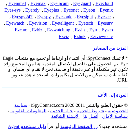
,
Eyenimal
,
Eyemax
,
Eyeipcam
,
Eyeguard
,
Eyecloud
Eyes-sys
,
Eyerely
,
Eyeplus
,
Eyeonet
,
Eyeon
,
Eyenix
,
Eyespy247
,
Eyespy
,
Eyesonic
,
Eyesight
,
Eyesec
,
,
Eyewatch
,
Eyevision
,
Eyetelligent
,
Eyetech
,
Eyesurv
,
Ezcam
,
Ezbiz
,
Ez-watching
,
Ez-ip
,
Eyu
,
Eyseo
Ezviz
,
Ezlink
,
Eziviewcctv
المزيد من المصادر
* لا تملك iSpyConnect أي انتماء أو ارتباط أو تجمع مع منتجات Eagle
Eye. تم الحصول على تفاصيل الاتصال المقدمة هنا من المجتمع وقد
تكون غير مكتملة أو غير دقيقة أو قديمة. نحن لا نقدم أي ضمان أو
كفالة بأنك ستتمكن من الاتصال بكاميراتك باستخدام هذه عناوين
URL.
العودة إلى الأعلى
© حقوق الطبع والنشر 2011-2026 iSpyConnect.com -
سياسة
الخصوصية
-
شروط الخدمة
-
حالة الخدمة
-
المعلومات القانونية
-
سياسة الأمان
-
اتصل بنا
-
الأسئلة الشائعة
مستخدم جديد؟
زر الصفحة الرئيسية
أو اقرأ
دليل مستخدم Agent