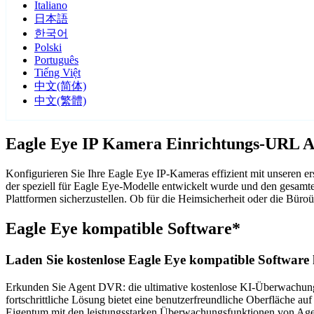
Italiano
日本語
한국어
Polski
Português
Tiếng Việt
中文(简体)
中文(繁體)
Eagle Eye IP Kamera Einrichtungs-URL A
Konfigurieren Sie Ihre Eagle Eye IP-Kameras effizient mit unseren 
der speziell für Eagle Eye-Modelle entwickelt wurde und den gesamt
Plattformen sicherzustellen. Ob für die Heimsicherheit oder die Bü
Eagle Eye kompatible Software*
Laden Sie kostenlose Eagle Eye kompatible Software 
Erkunden Sie Agent DVR: die ultimative kostenlose KI-Überwachungss
fortschrittliche Lösung bietet eine benutzerfreundliche Oberfläche au
Eigentum mit den leistungsstarken Überwachungsfunktionen von Agent