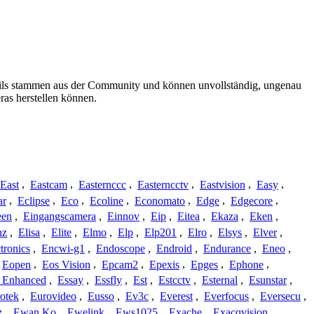
etails stammen aus der Community und können unvollständig, ungenau
ras herstellen können.
East
,
Eastcam
,
Easternccc
,
Easterncctv
,
Eastvision
,
Easy
,
ar
,
Eclipse
,
Eco
,
Ecoline
,
Economato
,
Edge
,
Edgecore
,
een
,
Eingangscamera
,
Einnov
,
Eip
,
Eitea
,
Ekaza
,
Eken
,
nz
,
Elisa
,
Elite
,
Elmo
,
Elp
,
Elp201
,
Elro
,
Elsys
,
Elver
,
tronics
,
Encwi-g1
,
Endoscope
,
Endroid
,
Endurance
,
Eneo
,
Eopen
,
Eos Vision
,
Epcam2
,
Epexis
,
Epges
,
Ephone
,
t Enhanced
,
Essay
,
Essfly
,
Est
,
Estcctv
,
Esternal
,
Esunstar
,
otek
,
Eurovideo
,
Eusso
,
Ev3c
,
Everest
,
Everfocus
,
Eversecu
,
z
,
Ewan Ko
,
Ewelink
,
Ews1025
,
Exache
,
Exacqvision
,