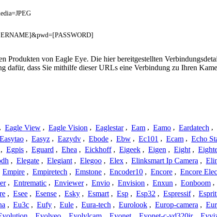
?media=JPEG
r=[USERNAME]&pwd=[PASSWORD]
 den Produkten von Eagle Eye. Die hier bereitgestellten Verbindungsd
ng dafür, dass Sie mithilfe dieser URLs eine Verbindung zu Ihren Kame
,
Eagle View
,
Eagle Vision
,
Eaglestar
,
Eam
,
Eamo
,
Eardatech
,
Easytao
,
Easyz
,
Eazydv
,
Ebode
,
Ebw
,
Ec101
,
Ecam
,
Echo St
,
Egpis
,
Eguard
,
Ehea
,
Eickhoff
,
Eigeek
,
Eigen
,
Eight
,
Eight
odh
,
Elegate
,
Elegiant
,
Elegoo
,
Elex
,
Elinksmart Ip Camera
,
Eli
,
Empire
,
Empiretech
,
Emstone
,
Encoder10
,
Encore
,
Encore Elec
er
,
Entrematic
,
Enviewer
,
Envio
,
Envision
,
Enxun
,
Eonboom
,
re
,
Esee
,
Esense
,
Esky
,
Esmart
,
Esp
,
Esp32
,
Espressif
,
Espri
ha
,
Eu3c
,
Eufy
,
Eule
,
Eura-tech
,
Eurolook
,
Europ-camera
,
Eur
Evolution
,
Evolveo
,
Evolylcam
,
Evonet
,
Evonet-c-vd320ir
,
Evvi