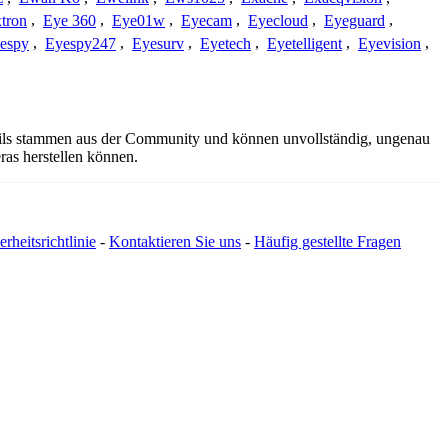
tron
,
Eye 360
,
Eye01w
,
Eyecam
,
Eyecloud
,
Eyeguard
,
espy
,
Eyespy247
,
Eyesurv
,
Eyetech
,
Eyetelligent
,
Eyevision
,
etails stammen aus der Community und können unvollständig, ungenau
ras herstellen können.
erheitsrichtlinie
-
Kontaktieren Sie uns
-
Häufig gestellte Fragen