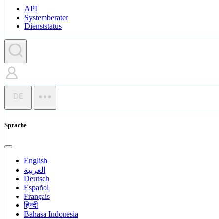
API
Systemberater
Dienststatus
DE
Sprache
English
العربية
Deutsch
Español
Français
हिन्दी
Bahasa Indonesia