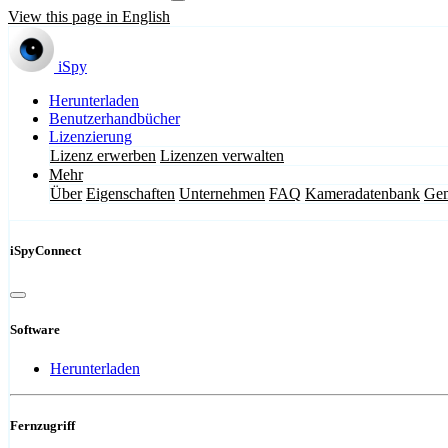
View this page in English
iSpy
Herunterladen
Benutzerhandbücher
Lizenzierung
Lizenz erwerben
Lizenzen verwalten
Mehr
Über
Eigenschaften
Unternehmen
FAQ
Kameradatenbank
Gem
iSpyConnect
Software
Herunterladen
Fernzugriff