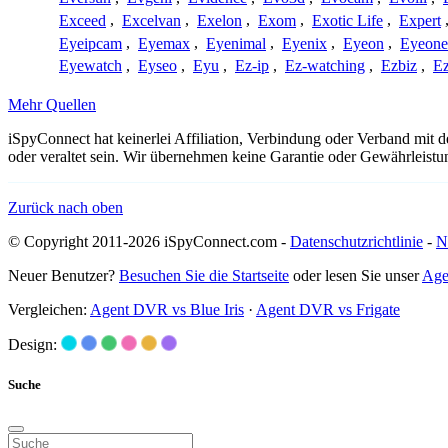
Exceed
,
Excelvan
,
Exelon
,
Exom
,
Exotic Life
,
Expert
Eyeipcam
,
Eyemax
,
Eyenimal
,
Eyenix
,
Eyeon
,
Eyeone
Eyewatch
,
Eyseo
,
Eyu
,
Ez-ip
,
Ez-watching
,
Ezbiz
,
E
Mehr Quellen
iSpyConnect hat keinerlei Affiliation, Verbindung oder Verband mit
oder veraltet sein. Wir übernehmen keine Garantie oder Gewährleistu
Zurück nach oben
© Copyright 2011-2026 iSpyConnect.com -
Datenschutzrichtlinie
-
N
Neuer Benutzer?
Besuchen Sie die Startseite
oder lesen Sie unser
Age
Vergleichen:
Agent DVR vs Blue Iris
·
Agent DVR vs Frigate
Design:
Suche