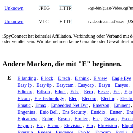
JPEG
HTTP
Unknown
/cgi-bin/guest/Video.cgi
VLC
HTTP
Unknown
/videostream.asf?use
iSpyConnect hat keinerlei Affiliation, Verbindung oder Verband mit
oder veraltet sein. Wir übernehmen keine Garantie oder Gewährleistu
Andere Marken, die mit "E" beginnen.
E
E-landing
,
E-lock
,
E-tech
,
E-think
,
E-view
,
Eagle Eye
Easy Ip
,
Easy4ip
,
Easycam
,
Easycap
,
Easyn
,
Easyse
,
Edimax
,
Edison
,
Ednet
,
Edss
,
Eero
,
Eesee
,
Eet
,
Ego
Elcom
,
Ele Technology
,
Elec
,
Elecom
,
Electriq
,
Electr
Ematic
,
Emax
,
Embedded Net Dvr
,
Emerson
,
Eminent
Engenius
,
Enio Bell
,
Ens Security
,
Ensidio
,
Enster
,
Ent
Epicamera
,
Epine
,
Epson
,
Ernitec
,
Esc
,
Escam
,
Esecu
Esypop
,
Etc
,
Etcam
,
Etevision
,
Etn
,
Etrovision
,
Etupi
Eversun
,
Evgeni
,
Evidence
,
Evo3d
,
Evocam
,
Evolli
,