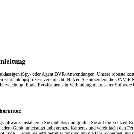
nleitung
erstklassigen iSpy- oder Agent DVR-Anwendungen. Unsere robuste kost
en Einrichtungsprozess vereinfacht. Nutzen Sie außerdem die ONVIF-Ko
roüberwachung, Eagle Eye-Kameras in Verbindung mit unserer Software
herunter.
oftware. Installieren Sie mühelos und greifen Sie auf die Echtzeit-
f jedem Gerät, unterstützt unbegrenzte Kameras und vereinfacht den Fer
 DVR. Laden Sie jetzt herunter für rund um die Uhr Sicherheit und r