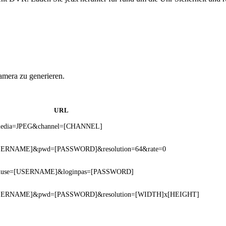
amera zu generieren.
URL
gi?media=JPEG&channel=[CHANNEL]
=[USERNAME]&pwd=[PASSWORD]&resolution=64&rate=0
loginuse=[USERNAME]&loginpas=[PASSWORD]
r=[USERNAME]&pwd=[PASSWORD]&resolution=[WIDTH]x[HEIGHT]