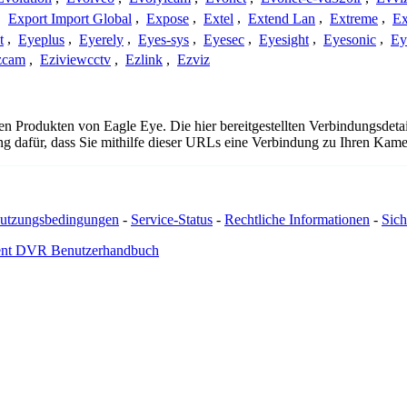
,
Export Import Global
,
Expose
,
Extel
,
Extend Lan
,
Extreme
,
Ex
t
,
Eyeplus
,
Eyerely
,
Eyes-sys
,
Eyesec
,
Eyesight
,
Eyesonic
,
Ey
zcam
,
Eziviewcctv
,
Ezlink
,
Ezviz
 den Produkten von Eagle Eye. Die hier bereitgestellten Verbindungsd
ng dafür, dass Sie mithilfe dieser URLs eine Verbindung zu Ihren Kame
utzungsbedingungen
-
Service-Status
-
Rechtliche Informationen
-
Sich
nt DVR Benutzerhandbuch