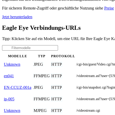
Für sicheren Remote-Zugriff oder geschäftliche Nutzung siehe
Preise
Jetzt herunterladen
Eagle Eye Verbindungs-URLs
Tipp: Klicken Sie auf ein Modell, um eine URL für Ihre Eagle Eye K
MODELLE
TYP
PROTOKOLL
JPEG
HTTP
Unknown
/cgi-bin/guest/Video.c
FFMPEG
HTTP
en041
/videostream.asf?user
JPEG
HTTP
EN-CCUZ-001a
/cgi-bin/snapshot.cgi?
FFMPEG
HTTP
ip-005
/videostream.asf?use
MJPEG
HTTP
Unknown
/videostream.cgi