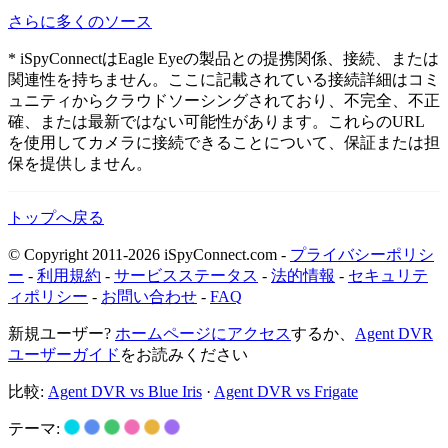
さらに多くのソース
* iSpyConnectはEagle Eyeの製品との提携関係、接続、または
関連性を持ちません。ここに記載されている接続詳細はコミ
ュニティからクラウドソーシングされており、不完全、不正
確、または最新ではない可能性があります。これらのURL
を使用してカメラに接続できることについて、保証または担
保を提供しません。
トップへ戻る
© Copyright 2011-2026 iSpyConnect.com -
プライバシーポリシ
ー
-
利用規約
-
サービスステータス
-
法的情報
-
セキュリテ
ィポリシー
-
お問い合わせ
-
FAQ
新規ユーザー?
ホームページにアクセス
するか、
Agent DVR
ユーザーガイド
をお読みください
比較:
Agent DVR vs Blue Iris
·
Agent DVR vs Frigate
テーマ: