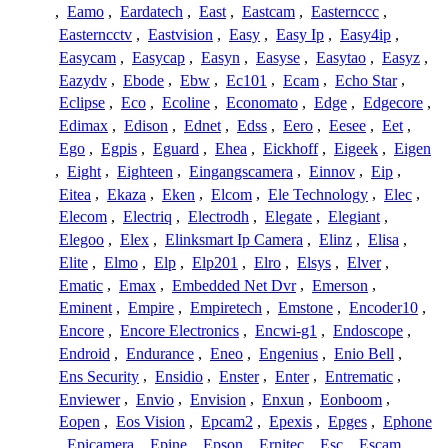
,
Eamo
,
Eardatech
,
East
,
Eastcam
,
Easternccc
,
Easterncctv
,
Eastvision
,
Easy
,
Easy Ip
,
Easy4ip
,
Easycam
,
Easycap
,
Easyn
,
Easyse
,
Easytao
,
Easyz
,
Eazydv
,
Ebode
,
Ebw
,
Ec101
,
Ecam
,
Echo Star
,
Eclipse
,
Eco
,
Ecoline
,
Economato
,
Edge
,
Edgecore
,
Edimax
,
Edison
,
Ednet
,
Edss
,
Eero
,
Eesee
,
Eet
,
Ego
,
Egpis
,
Eguard
,
Ehea
,
Eickhoff
,
Eigeek
,
Eigen
,
Eight
,
Eighteen
,
Eingangscamera
,
Einnov
,
Eip
,
Eitea
,
Ekaza
,
Eken
,
Elcom
,
Ele Technology
,
Elec
,
Elecom
,
Electriq
,
Electrodh
,
Elegate
,
Elegiant
,
Elegoo
,
Elex
,
Elinksmart Ip Camera
,
Elinz
,
Elisa
,
Elite
,
Elmo
,
Elp
,
Elp201
,
Elro
,
Elsys
,
Elver
,
Ematic
,
Emax
,
Embedded Net Dvr
,
Emerson
,
Eminent
,
Empire
,
Empiretech
,
Emstone
,
Encoder10
,
Encore
,
Encore Electronics
,
Encwi-g1
,
Endoscope
,
Endroid
,
Endurance
,
Eneo
,
Engenius
,
Enio Bell
,
Ens Security
,
Ensidio
,
Enster
,
Enter
,
Entrematic
,
Enviewer
,
Envio
,
Envision
,
Enxun
,
Eonboom
,
Eopen
,
Eos Vision
,
Epcam2
,
Epexis
,
Epges
,
Ephone
,
Epicamera
,
Epine
,
Epson
,
Ernitec
,
Esc
,
Escam
,