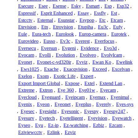
Esecure
,
Esee
,
Esense
,
Esky
,
Esmart
,
Esp
,
Esp32
,
Espressif
,
Esprit Enhanced
,
Essay
,
Essfly
,
Est
,
Estcctv
,
Esternal
,
Esunstar
,
Esypop
,
Etc
,
Etcam
,
Etevision
,
Etn
,
Etrovision
,
Etupiha
,
Eu3c
,
Eufy
,
Eule
,
Eura-tech
,
Eurolook
,
Europ-camera
,
Eurotek
,
Eurovideo
,
Eusso
,
Ev3c
,
Everest
,
Everfocus
,
Eversecu
,
Eversun
,
Evgeni
,
Evidence
,
Evo3d
,
Evocam
,
Evolli
,
Evolution
,
Evolveo
,
Evolylcam
,
Evonet
,
Evonet-c-vd320ir
,
Evviz
,
Ewan Ko
,
Ewelink
,
Ews1025
,
Exache
,
Exacqvision
,
Exceed
,
Excelvan
,
Exelon
,
Exom
,
Exotic Life
,
Expert
,
Export Import Global
,
Expose
,
Extel
,
Extend Lan
,
Extreme
,
Extron
,
Eye 360
,
Eye01w
,
Eyecam
,
Eyecloud
,
Eyeguard
,
Eyeipcam
,
Eyemax
,
Eyenimal
,
Eyenix
,
Eyeon
,
Eyeonet
,
Eyeplus
,
Eyerely
,
Eyes-sys
,
Eyesec
,
Eyesight
,
Eyesonic
,
Eyespy
,
Eyespy247
,
Eyesurv
,
Eyetech
,
Eyetelligent
,
Eyevision
,
Eyewatch
,
Eyseo
,
Eyu
,
Ez-ip
,
Ez-watching
,
Ezbiz
,
Ezcam
,
Eziviewcctv
,
Ezlink
,
Ezviz