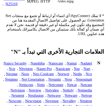
MJPEG
HTTP
/video.mjpg
,
N25110
* لا تملك iSpyConnect أي انتماء أو ارتباط أو تجمع مع منتجات Net
Generation. تم الحصول على تفاصيل الاتصال المقدمة هنا من
المجتمع وقد تكون غير مكتملة أو غير دقيقة أو قديمة. نحن لا نقدم
أي ضمان أو كفالة بأنك ستتمكن من الاتصال بكاميراتك باستخدام
هذه عناوين URL.
العلامات التجارية الأخرى التي تبدأ بـ "N"
N
Napco Security
,
Nanshiba
,
Nanocam
,
Namai
,
Nadatel
,
Ncp
,
Nbvision
,
Naum Pro
,
Nassicam
,
Nas
,
Nari
,
,
Neostar
,
Neos
,
Neo Coolcam
,
Neewer
,
Nedis
,
Ncx
,
Netatmo
,
Net Generation
,
Nesuniq
,
Ness
,
Neposmart
,
Netiscom
,
Netis
,
Netcomm
,
Netcat
,
Netcam
,
Netvision
,
Netview
,
Netvideo
,
Nettoly
,
Netmedia
,
Neugent
,
Neufusion
,
Netwave
,
Netware
,
Netvue
,
Nexcom
,
Newvision
,
Nevenoe
,
Nevalley
,
Neutron