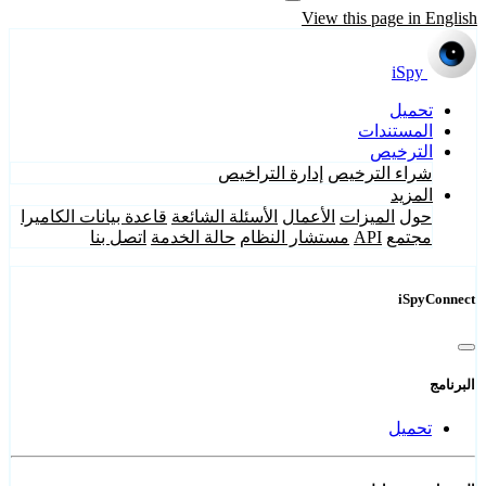
View this page in English
iSpy
تحميل
المستندات
الترخيص
شراء الترخيص
إدارة التراخيص
المزيد
حول
الميزات
الأعمال
الأسئلة الشائعة
قاعدة بيانات الكاميرا
مجتمع
API
مستشار النظام
حالة الخدمة
اتصل بنا
iSpyConnect
البرنامج
تحميل