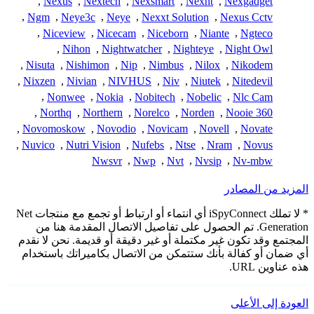
,
Nexus
,
Nextech
,
Nexsmart
,
Nexht
,
Nexgadget
,
Ngm
,
Neye3c
,
Neye
,
Nexxt Solution
,
Nexus Cctv
,
Niceview
,
Nicecam
,
Niceborn
,
Niante
,
Ngteco
,
Nihon
,
Nightwatcher
,
Nighteye
,
Night Owl
,
Nisuta
,
Nishimon
,
Nip
,
Nimbus
,
Nilox
,
Nikodem
,
Nixzen
,
Nivian
,
NIVHUS
,
Niv
,
Niutek
,
Nitedevil
,
Nonwee
,
Nokia
,
Nobitech
,
Nobelic
,
Nlc Cam
,
Northq
,
Northern
,
Norelco
,
Norden
,
Nooie 360
,
Novomoskow
,
Novodio
,
Novicam
,
Novell
,
Novate
,
Nuvico
,
Nutri Vision
,
Nufebs
,
Ntse
,
Nram
,
Novus
Nwsvr
,
Nwp
,
Nvt
,
Nvsip
,
Nv-mbw
المزيد من المصادر
* لا تملك iSpyConnect أي انتماء أو ارتباط أو تجمع مع منتجات Net
Generation. تم الحصول على تفاصيل الاتصال المقدمة هنا من
المجتمع وقد تكون غير مكتملة أو غير دقيقة أو قديمة. نحن لا نقدم
أي ضمان أو كفالة بأنك ستتمكن من الاتصال بكاميراتك باستخدام
هذه عناوين URL.
العودة إلى الأعلى