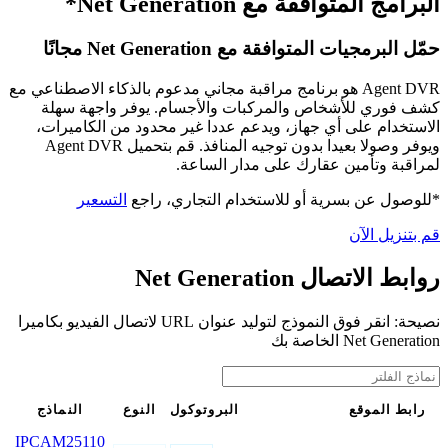
البرامج المتوافقة مع Net Generation*
حمّل البرمجيات المتوافقة مع Net Generation مجانًا
Agent DVR هو برنامج مراقبة مجاني مدعوم بالذكاء الاصطناعي مع
كشف فوري للأشخاص والمركبات والأجسام. يوفر واجهة سهلة
الاستخدام على أي جهاز، ويدعم عددا غير محدود من الكاميرات،
ويوفر وصولا بعيدا بدون توجيه المنافذ. قم بتحميل Agent DVR
لمراقبة وتأمين عقارك على مدار الساعة.
*للوصول عن بسرية أو للاستخدام التجاري، راجع
التسعير
قم بتنزيل الآن
روابط الاتصال Net Generation
نصيحة: انقر فوق النموذج لتوليد عنوان URL لاتصال الفيديو بكاميرا
Net Generation الخاصة بك
رابط الموقع
البروتوكول
النوع
النماذج
IPCAM25110