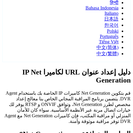
हिन्दी
Bahasa Indonesia
Italiano
日本語
한국어
Polski
Português
Tiếng Việt
中文(简体)
中文(繁體)
دليل إعداد عنوان URL لكاميرا IP Net
Generation
قم بتكوين Net Generation كاميرات IP الخاصة بك باستخدام Agent
DVR. يتضمن برنامج المراقبة المجاني الخاص بنا معالج إعداد
مخصص لطرز Net Generation، وتوافق ONVIF و RTSP يوفر لك
خيارات اتصال مرنة عبر الأنظمة الأساسية. سواء كان للأمان
المنزلي أو مراقبة المكتب، فإن كاميرات Net Generation مع Agent
DVR توفر مراقبة موثوقة وآمنة.