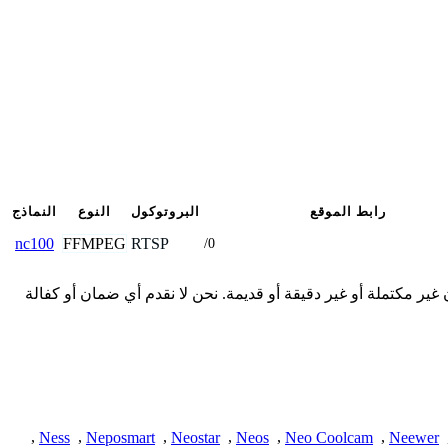
رابط الموقع
البروتوكول
النوع
النماذج
FFMPEG
RTSP
nc100
/0
 المقدمة هنا من المجتمع وقد تكون غير مكتملة أو غير دقيقة أو قديمة. نحن لا نقدم أي ضمان أو كفالة
,
Ness
,
Neposmart
,
Neostar
,
Neos
,
Neo Coolcam
,
Neewer