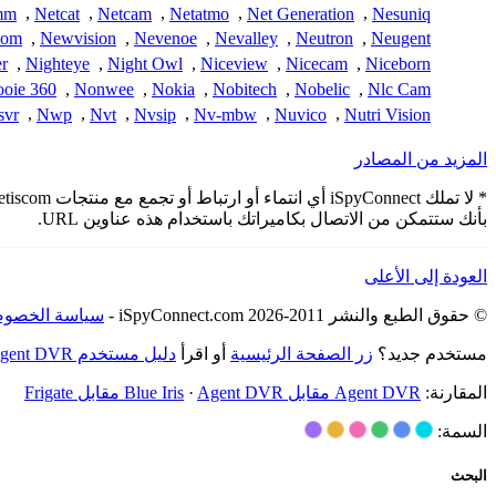
mm
,
Netcat
,
Netcam
,
Netatmo
,
Net Generation
,
Nesuniq
com
,
Newvision
,
Nevenoe
,
Nevalley
,
Neutron
,
Neugent
r
,
Nighteye
,
Night Owl
,
Niceview
,
Nicecam
,
Niceborn
oie 360
,
Nonwee
,
Nokia
,
Nobitech
,
Nobelic
,
Nlc Cam
vr
,
Nwp
,
Nvt
,
Nvsip
,
Nv-mbw
,
Nuvico
,
Nutri Vision
المزيد من المصادر
بأنك ستتمكن من الاتصال بكاميراتك باستخدام هذه عناوين URL.
العودة إلى الأعلى
© حقوق الطبع والنشر 2011-2026 iSpyConnect.com -
سياسة الخصوص
مستخدم جديد؟
زر الصفحة الرئيسية
أو اقرأ
دليل مستخدم Agent DVR
المقارنة:
Agent DVR مقابل Blue Iris
Agent DVR مقابل Frigate
·
السمة:
البحث