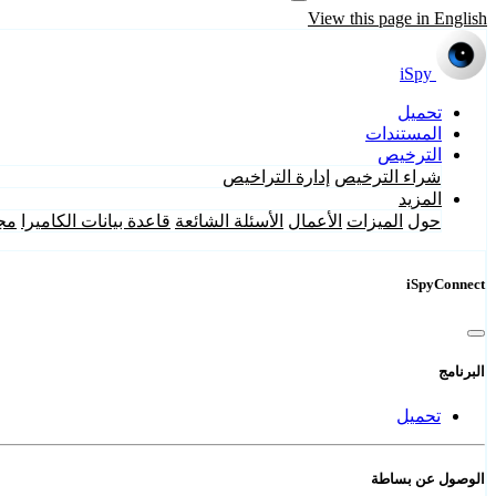
View this page in English
iSpy
تحميل
المستندات
الترخيص
شراء الترخيص
إدارة التراخيص
المزيد
حول
الميزات
الأعمال
الأسئلة الشائعة
قاعدة بيانات الكاميرا
مج
iSpyConnect
البرنامج
تحميل
الوصول عن بساطة