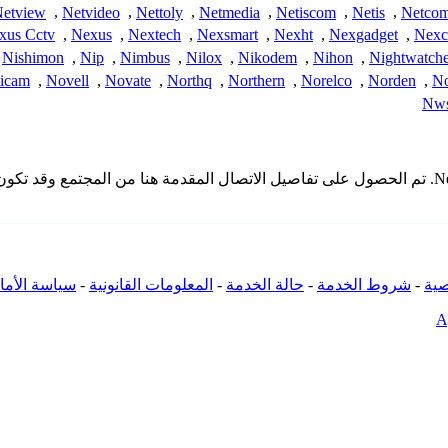
etview
,
Netvideo
,
Nettoly
,
Netmedia
,
Netiscom
,
Netis
,
Netco
xus Cctv
,
Nexus
,
Nextech
,
Nexsmart
,
Nexht
,
Nexgadget
,
Nex
Nishimon
,
Nip
,
Nimbus
,
Nilox
,
Nikodem
,
Nihon
,
Nightwatche
icam
,
Novell
,
Novate
,
Northq
,
Northern
,
Norelco
,
Norden
,
No
Nws
* لا تملك iSpyConnect أي انتماء أو ارتباط أو تجمع مع منتجات Netiscom. تم الحصول على تفاصيل الاتصال
ية
-
شروط الخدمة
-
حالة الخدمة
-
المعلومات القانونية
-
سياسة الأما