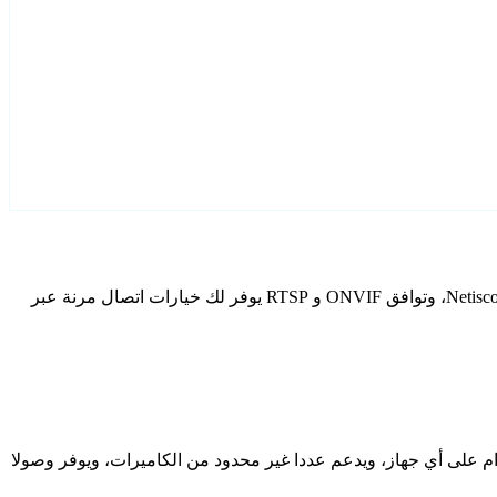
قم بتكوين Netiscom كاميرات IP الخاصة بك باستخدام Agent DVR. يتضمن برنامج المراقبة المجاني الخاص بنا معالج إعداد مخصص لطرز Netiscom، وتوافق ONVIF و RTSP يوفر لك خيارات اتصال مرنة عبر
دام على أي جهاز، ويدعم عددا غير محدود من الكاميرات، ويوفر وصولا