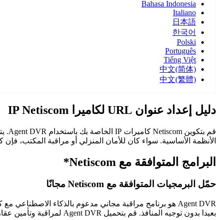
Bahasa Indonesia
Italiano
日本語
한국어
Polski
Português
Tiếng Việt
中文(简体)
中文(繁體)
دليل إعداد عنوان URL لكاميرا IP Netiscom
الأنظمة الأساسية. سواء كان للأمان المنزلي أو مراقبة المكتب، فإن كاميرات Netiscom مع Agent DVR توفر مراقبة م
البرامج المتوافقة مع Netiscom*
حمّل البرمجيات المتوافقة مع Netiscom مجانًا
Agent DVR هو برنامج مراقبة مجاني مدعوم بالذكاء الاصطن
بعيدا بدون توجيه المنافذ. قم بتحميل Agent DVR لمراقبة وتأمين عقارك على مدار الساعة.