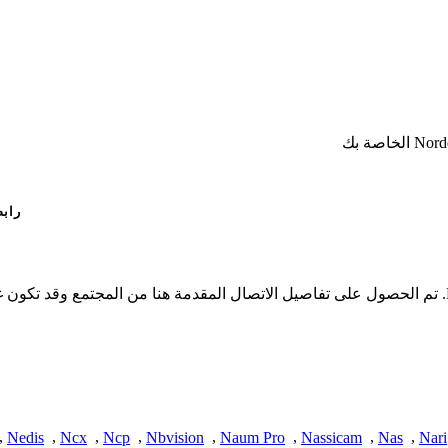
رابط
* لا تملك iSpyConnect أي انتماء أو ارتباط أو تجمع مع منتجات Norden. تم الحصول على تفاصيل الاتصال الم
,
Nedis
,
Ncx
,
Ncp
,
Nbvision
,
Naum Pro
,
Nassicam
,
Nas
,
Nari