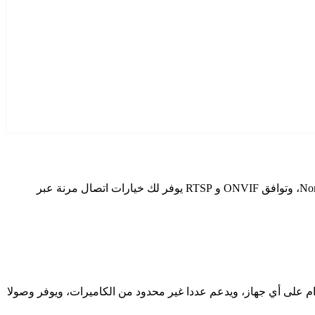
قم بتكوين Norden كاميرات IP الخاصة بك باستخدام Agent DVR. يتضمن برنامج المراقبة المجاني الخاص بنا معالج إعداد مخصص لطرز Norden، وتوافق ONVIF و RTSP يوفر لك خيارات اتصال مرنة عبر
دام على أي جهاز، ويدعم عددا غير محدود من الكاميرات، ويوفر وصولا