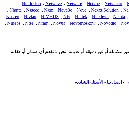
,
Neufusion
,
Netwave
,
Netware
,
Netvue
,
Netvision
,
N
,
Niante
,
Ngteco
,
Ngm
,
Neye3c
,
Neye
,
Nexxt Solution
,
Ne
,
Nixzen
,
Nivian
,
NIVHUS
,
Niv
,
Niutek
,
Nitedevil
,
Nisuta
,
,
Nufebs
,
Ntse
,
Nram
,
Novus
,
Novomoskow
,
Novodio
,
Nov
قدمة هنا من المجتمع وقد تكون غير مكتملة أو غير دقيقة أو قديمة. نحن لا نقدم أي ضمان أو كفالة
ن
-
اتصل بنا
-
الأسئلة الشائعة