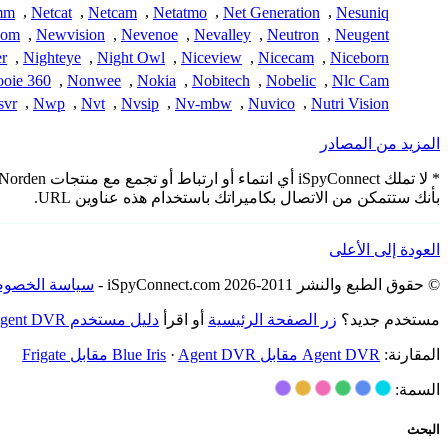
mm
,
Netcat
,
Netcam
,
Netatmo
,
Net Generation
,
Nesuniq
com
,
Newvision
,
Nevenoe
,
Nevalley
,
Neutron
,
Neugent
r
,
Nighteye
,
Night Owl
,
Niceview
,
Nicecam
,
Niceborn
oie 360
,
Nonwee
,
Nokia
,
Nobitech
,
Nobelic
,
Nlc Cam
vr
,
Nwp
,
Nvt
,
Nvsip
,
Nv-mbw
,
Nuvico
,
Nutri Vision
المزيد من المصادر
بأنك ستتمكن من الاتصال بكاميراتك باستخدام هذه عناوين URL.
العودة إلى الأعلى
© حقوق الطبع والنشر 2011-2026 iSpyConnect.com -
سياسة الخصوص
مستخدم جديد؟
زر الصفحة الرئيسية
أو اقرأ
دليل مستخدم Agent DVR
المقارنة:
Agent DVR مقابل Blue Iris
Agent DVR مقابل Frigate
·
السمة:
البحث