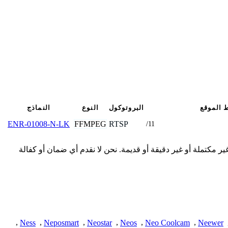
 الموقع
البروتوكول
النوع
النماذج
FFMPEG
RTSP
ENR-01008-N-LK
/11
قدمة هنا من المجتمع وقد تكون غير مكتملة أو غير دقيقة أو قديمة. نحن لا نقدم أي ضمان أو كفالة
,
Ness
,
Neposmart
,
Neostar
,
Neos
,
Neo Coolcam
,
Neewer