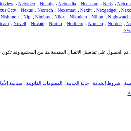
etview
,
Netvideo
,
Nettoly
,
Netmedia
,
Netiscom
,
Netis
,
Netco
xus Cctv
,
Nexus
,
Nextech
,
Nexsmart
,
Nexht
,
Nexgadget
,
Nex
Nishimon
,
Nip
,
Nimbus
,
Nilox
,
Nikodem
,
Nihon
,
Nightwatche
icam
,
Novell
,
Novate
,
Northq
,
Northern
,
Norelco
,
Norden
,
No
Nws
* لا تملك iSpyConnect أي انتماء أو ارتباط أو تجمع مع منتجات Norden. تم الحصول على تفاصيل الاتصال الم
ية
-
شروط الخدمة
-
حالة الخدمة
-
المعلومات القانونية
-
سياسة الأما