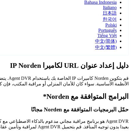
Bahasa Indonesia
Italiano
日本語
한국어
Polski
Português
Tiếng Việt
中文(简体)
中文(繁體)
دليل إعداد عنوان URL لكاميرا IP Norden
الأنظمة الأساسية. سواء كان للأمان المنزلي أو مراقبة المكتب، فإن كاميرات Norden مع Agent DVR توفر مراقبة م
البرامج المتوافقة مع Norden*
حمّل البرمجيات المتوافقة مع Norden مجانًا
Agent DVR هو برنامج مراقبة مجاني مدعوم بالذكاء الاصطن
بعيدا بدون توجيه المنافذ. قم بتحميل Agent DVR لمراقبة وتأمين عقارك على مدار الساعة.