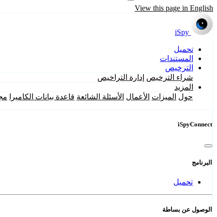
View this page in English
iSpy
تحميل
المستندات
الترخيص
شراء الترخيص
إدارة التراخيص
المزيد
حول
الميزات
الأعمال
الأسئلة الشائعة
قاعدة بيانات الكاميرا
مج
iSpyConnect
البرنامج
تحميل
الوصول عن بساطة