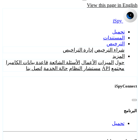
View this page in English
iSpy
تحميل
المستندات
الترخيص
شراء الترخيص
إدارة التراخيص
المزيد
حول
الميزات
الأعمال
الأسئلة الشائعة
قاعدة بيانات الكاميرا
مجتمع
API
مستشار النظام
حالة الخدمة
اتصل بنا
iSpyConnect
البرنامج
تحميل