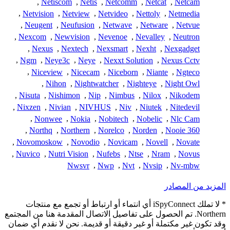
,
Netiscom
,
Netis
,
Netcomm
,
Netcat
,
Netcam
,
Netvision
,
Netview
,
Netvideo
,
Nettoly
,
Netmedia
,
Neugent
,
Neufusion
,
Netwave
,
Netware
,
Netvue
,
Nexcom
,
Newvision
,
Nevenoe
,
Nevalley
,
Neutron
,
Nexus
,
Nextech
,
Nexsmart
,
Nexht
,
Nexgadget
,
Ngm
,
Neye3c
,
Neye
,
Nexxt Solution
,
Nexus Cctv
,
Niceview
,
Nicecam
,
Niceborn
,
Niante
,
Ngteco
,
Nihon
,
Nightwatcher
,
Nighteye
,
Night Owl
,
Nisuta
,
Nishimon
,
Nip
,
Nimbus
,
Nilox
,
Nikodem
,
Nixzen
,
Nivian
,
NIVHUS
,
Niv
,
Niutek
,
Nitedevil
,
Nonwee
,
Nokia
,
Nobitech
,
Nobelic
,
Nlc Cam
,
Northq
,
Northern
,
Norelco
,
Norden
,
Nooie 360
,
Novomoskow
,
Novodio
,
Novicam
,
Novell
,
Novate
,
Nuvico
,
Nutri Vision
,
Nufebs
,
Ntse
,
Nram
,
Novus
Nwsvr
,
Nwp
,
Nvt
,
Nvsip
,
Nv-mbw
المزيد من المصادر
* لا تملك iSpyConnect أي انتماء أو ارتباط أو تجمع مع منتجات
Northern. تم الحصول على تفاصيل الاتصال المقدمة هنا من المجتمع
وقد تكون غير مكتملة أو غير دقيقة أو قديمة. نحن لا نقدم أي ضمان