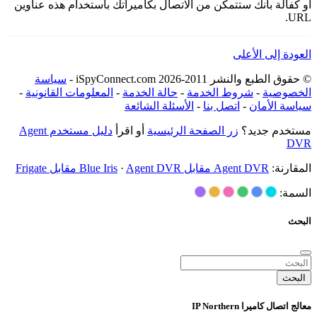
أو كفالة بأنك ستتمكن من الاتصال بكاميراتك باستخدام هذه عناوين
URL.
العودة إلى الأعلى
© حقوق الطبع والنشر 2011-2026 iSpyConnect.com -
سياسة
الخصوصية
-
شروط الخدمة
-
حالة الخدمة
-
المعلومات القانونية
-
سياسة الأمان
-
اتصل بنا
-
الأسئلة الشائعة
مستخدم جديد؟
زر الصفحة الرئيسية
أو اقرأ
دليل مستخدم Agent
DVR
المقارنة:
Agent DVR مقابل Blue Iris
Agent DVR مقابل Frigate
·
السمة:
البحث
البحث
معالج اتصال كاميرا IP Northern