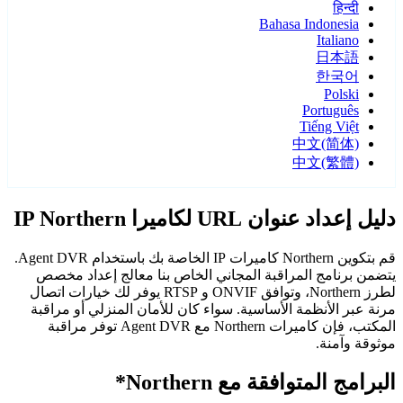
हिन्दी
Bahasa Indonesia
Italiano
日本語
한국어
Polski
Português
Tiếng Việt
中文(简体)
中文(繁體)
دليل إعداد عنوان URL لكاميرا IP Northern
قم بتكوين Northern كاميرات IP الخاصة بك باستخدام Agent DVR.
يتضمن برنامج المراقبة المجاني الخاص بنا معالج إعداد مخصص
لطرز Northern، وتوافق ONVIF و RTSP يوفر لك خيارات اتصال
مرنة عبر الأنظمة الأساسية. سواء كان للأمان المنزلي أو مراقبة
المكتب، فإن كاميرات Northern مع Agent DVR توفر مراقبة
موثوقة وآمنة.
البرامج المتوافقة مع Northern*