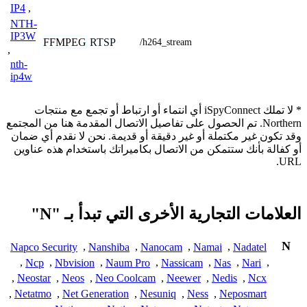
IP4
,
NTH-
IP3W
FFMPEG
RTSP
/h264_stream
,
nth-
ip4w
* لا تملك iSpyConnect أي انتماء أو ارتباط أو تجمع مع منتجات
Northern. تم الحصول على تفاصيل الاتصال المقدمة هنا من المجتمع
وقد تكون غير مكتملة أو غير دقيقة أو قديمة. نحن لا نقدم أي ضمان
أو كفالة بأنك ستتمكن من الاتصال بكاميراتك باستخدام هذه عناوين
URL.
العلامات التجارية الأخرى التي تبدأ بـ "N"
N
Napco Security
,
Nanshiba
,
Nanocam
,
Namai
,
Nadatel
,
Ncp
,
Nbvision
,
Naum Pro
,
Nassicam
,
Nas
,
Nari
,
,
Neostar
,
Neos
,
Neo Coolcam
,
Neewer
,
Nedis
,
Ncx
,
Netatmo
,
Net Generation
,
Nesuniq
,
Ness
,
Neposmart