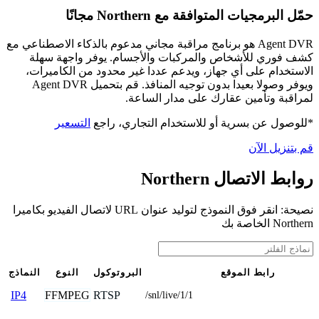
حمّل البرمجيات المتوافقة مع Northern مجانًا
Agent DVR هو برنامج مراقبة مجاني مدعوم بالذكاء الاصطناعي مع
كشف فوري للأشخاص والمركبات والأجسام. يوفر واجهة سهلة
الاستخدام على أي جهاز، ويدعم عددا غير محدود من الكاميرات،
ويوفر وصولا بعيدا بدون توجيه المنافذ. قم بتحميل Agent DVR
لمراقبة وتأمين عقارك على مدار الساعة.
*للوصول عن بسرية أو للاستخدام التجاري، راجع
التسعير
قم بتنزيل الآن
روابط الاتصال Northern
نصيحة: انقر فوق النموذج لتوليد عنوان URL لاتصال الفيديو بكاميرا
Northern الخاصة بك
رابط الموقع
البروتوكول
النوع
النماذج
FFMPEG
RTSP
IP4
/snl/live/1/1