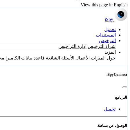
View this page in English
iSpy
تحميل
المستندات
الترخيص
شراء الترخيص
إدارة التراخيص
المزيد
حول
الميزات
الأعمال
الأسئلة الشائعة
قاعدة بيانات الكاميرا
مج
iSpyConnect
البرنامج
تحميل
الوصول عن بساطة