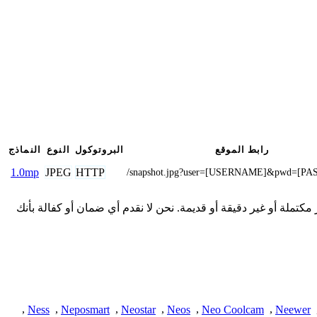
رابط الموقع
البروتوكول
النوع
النماذج
JPEG
HTTP
1.0mp
/snapshot.jpg?user=[USERNAME]&pwd=[P
 هنا من المجتمع وقد تكون غير مكتملة أو غير دقيقة أو قديمة. نحن لا نقدم أي ضمان أو كفالة بأنك
,
Ness
,
Neposmart
,
Neostar
,
Neos
,
Neo Coolcam
,
Neewer