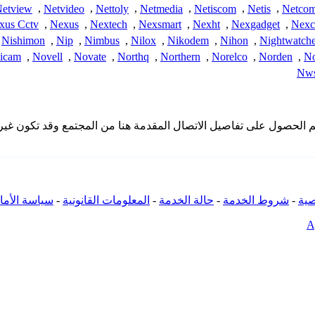
etview
,
Netvideo
,
Nettoly
,
Netmedia
,
Netiscom
,
Netis
,
Netco
xus Cctv
,
Nexus
,
Nextech
,
Nexsmart
,
Nexht
,
Nexgadget
,
Nex
Nishimon
,
Nip
,
Nimbus
,
Nilox
,
Nikodem
,
Nihon
,
Nightwatche
icam
,
Novell
,
Novate
,
Northq
,
Northern
,
Norelco
,
Norden
,
No
Nws
 تملك iSpyConnect أي انتماء أو ارتباط أو تجمع مع منتجات Nwp. تم الحصول على تفاصيل الاتصال المقدمة
ية
-
شروط الخدمة
-
حالة الخدمة
-
المعلومات القانونية
-
سياسة الأما