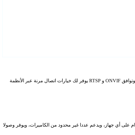
قم بتكوين Nwp كاميرات IP الخاصة بك باستخدام Agent DVR. يتضمن برنامج المراقبة المجاني الخاص بنا معالج إعداد مخصص لطرز Nwp، وتوافق ONVIF و RTSP يوفر لك خيارات اتصال مرنة عبر الأنظمة
دام على أي جهاز، ويدعم عددا غير محدود من الكاميرات، ويوفر وصولا