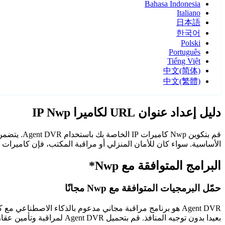
Bahasa Indonesia
Italiano
日本語
한국어
Polski
Português
Tiếng Việt
中文(简体)
中文(繁體)
دليل إعداد عنوان URL لكاميرا IP Nwp
الأساسية. سواء كان للأمان المنزلي أو مراقبة المكتب، فإن كاميرات Nwp مع Agent DVR توفر مراقبة موثوقة وآمنة.
البرامج المتوافقة مع Nwp*
حمّل البرمجيات المتوافقة مع Nwp مجانًا
Agent DVR هو برنامج مراقبة مجاني مدعوم بالذكاء الاصطن
بعيدا بدون توجيه المنافذ. قم بتحميل Agent DVR لمراقبة وتأمين عقارك على مدار الساعة.