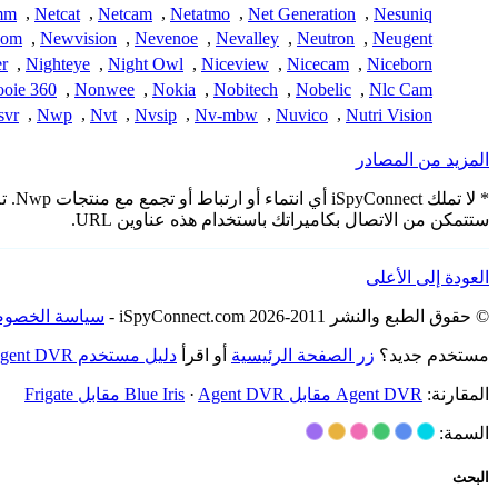
mm
,
Netcat
,
Netcam
,
Netatmo
,
Net Generation
,
Nesuniq
com
,
Newvision
,
Nevenoe
,
Nevalley
,
Neutron
,
Neugent
r
,
Nighteye
,
Night Owl
,
Niceview
,
Nicecam
,
Niceborn
oie 360
,
Nonwee
,
Nokia
,
Nobitech
,
Nobelic
,
Nlc Cam
vr
,
Nwp
,
Nvt
,
Nvsip
,
Nv-mbw
,
Nuvico
,
Nutri Vision
المزيد من المصادر
* لا
ستتمكن من الاتصال بكاميراتك باستخدام هذه عناوين URL.
العودة إلى الأعلى
© حقوق الطبع والنشر 2011-2026 iSpyConnect.com -
سياسة الخصوص
مستخدم جديد؟
زر الصفحة الرئيسية
أو اقرأ
دليل مستخدم Agent DVR
المقارنة:
Agent DVR مقابل Blue Iris
Agent DVR مقابل Frigate
·
السمة:
البحث