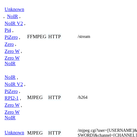
Unknown
,
NoIR
,
NoIR V2
,
Pi4
,
FFMPEG
HTTP
/stream
PiZero
,
Zero
,
Zero W
,
Zero W
NoIR
NoIR
,
NoIR V2
,
PiZero
,
MJPEG
HTTP
/h264
RPI2-1
,
Zero W
,
Zero W
NoIR
/mjpeg.cgi?user=[USERNAME]&
Unknown
MJPEG
HTTP
SWORD]&channel=[CHANNEL]