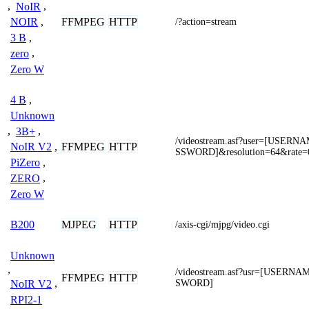
,
NoIR
,
FFMPEG
HTTP
NOIR
,
/?action=stream
3 B
,
zero
,
Zero W
4 B
,
Unknown
,
3B+
,
/videostream.asf?user=[USER
FFMPEG
HTTP
NoIR V2
,
SSWORD]&resolution=64&rate=
PiZero
,
ZERO
,
Zero W
MJPEG
HTTP
B200
/axis-cgi/mjpg/video.cgi
Unknown
,
/videostream.asf?usr=[USERN
FFMPEG
HTTP
SWORD]
NoIR V2
,
RPI2-1