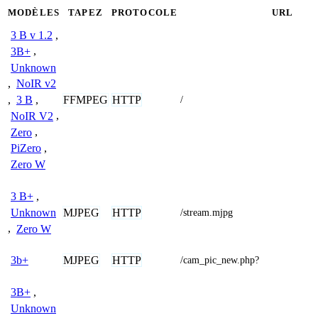
MODÈLES
TAPEZ
PROTOCOLE
URL
3 B v 1.2
,
3B+
,
Unknown
,
NoIR v2
FFMPEG
HTTP
,
3 B
,
/
NoIR V2
,
Zero
,
PiZero
,
Zero W
3 B+
,
MJPEG
HTTP
Unknown
/stream.mjpg
,
Zero W
MJPEG
HTTP
3b+
/cam_pic_new.php?
3B+
,
Unknown