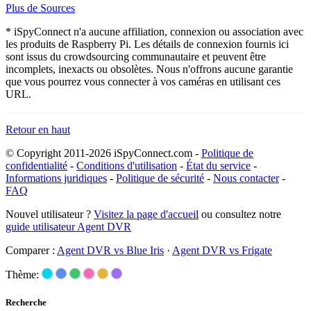
Plus de Sources
* iSpyConnect n'a aucune affiliation, connexion ou association avec
les produits de Raspberry Pi. Les détails de connexion fournis ici
sont issus du crowdsourcing communautaire et peuvent être
incomplets, inexacts ou obsolètes. Nous n'offrons aucune garantie
que vous pourrez vous connecter à vos caméras en utilisant ces
URL.
Retour en haut
© Copyright 2011-2026 iSpyConnect.com -
Politique de
confidentialité
-
Conditions d'utilisation
-
État du service
-
Informations juridiques
-
Politique de sécurité
-
Nous contacter
-
FAQ
Nouvel utilisateur ?
Visitez la page d'accueil
ou consultez notre
guide utilisateur Agent DVR
Comparer :
Agent DVR vs Blue Iris
·
Agent DVR vs Frigate
Thème:
Recherche