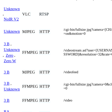
Unknown
,
VLC
RTSP
NoIR V2
/cgi-bin/fullsize.jpg?camera=[
Unknown
MJPEG
HTTP
=on&motion=0
3 B
,
Unknown
/videostream.asf?user=[USER
FFMPEG
HTTP
SSWORD]&resolution=32&rate=
,
Zero
,
Zero W
MJPEG
HTTP
3 B
/videofeed
3 B
,
/cgi-bin/fullsize.jpg?camera=0&
FFMPEG
HTTP
=0
Unknown
FFMPEG
HTTP
3 B
/video
RA-