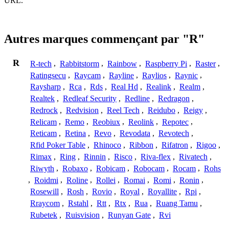
URL.
Autres marques commençant par "R"
R
R-tech
,
Rabbitstorm
,
Rainbow
,
Raspberry Pi
,
Raster
,
Ratingsecu
,
Raycam
,
Rayline
,
Raylios
,
Raynic
,
Raysharp
,
Rca
,
Rds
,
Real Hd
,
Realink
,
Realm
,
Realtek
,
Redleaf Security
,
Redline
,
Redragon
,
Redrock
,
Redvision
,
Reel Tech
,
Reidubo
,
Reigy
,
Relicam
,
Remo
,
Reobiux
,
Reolink
,
Repotec
,
Reticam
,
Retina
,
Revo
,
Revodata
,
Revotech
,
Rfid Poker Table
,
Rhinoco
,
Ribbon
,
Rifatron
,
Rigoo
,
Rimax
,
Ring
,
Rinnin
,
Risco
,
Riva-flex
,
Rivatech
,
Riwyth
,
Robaxo
,
Robicam
,
Robocam
,
Rocam
,
Rohs
,
Roidmi
,
Roline
,
Rollei
,
Romai
,
Romi
,
Ronin
,
Rosewill
,
Rosh
,
Rovio
,
Royal
,
Royallite
,
Rpi
,
Rraycom
,
Rstahl
,
Rtt
,
Rtx
,
Rua
,
Ruang Tamu
,
Rubetek
,
Ruisvision
,
Runyan Gate
,
Rvi