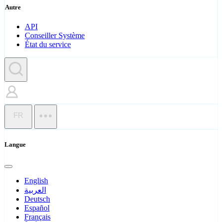
Autre
API
Conseiller Système
État du service
FR
Langue
English
العربية
Deutsch
Español
Français