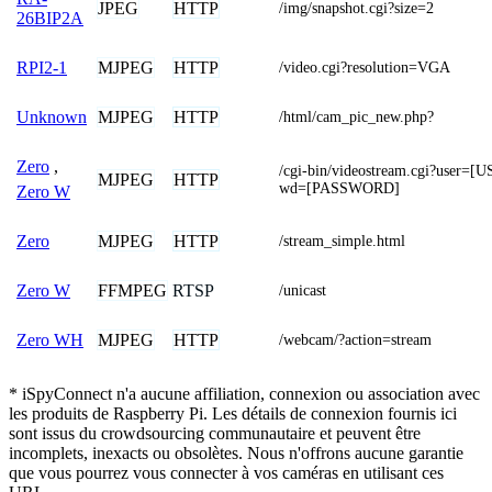
JPEG
HTTP
/img/snapshot.cgi?size=2
26BIP2A
MJPEG
HTTP
RPI2-1
/video.cgi?resolution=VGA
MJPEG
HTTP
Unknown
/html/cam_pic_new.php?
Zero
,
/cgi-bin/videostream.cgi?user
MJPEG
HTTP
wd=[PASSWORD]
Zero W
MJPEG
HTTP
Zero
/stream_simple.html
FFMPEG
RTSP
Zero W
/unicast
MJPEG
HTTP
Zero WH
/webcam/?action=stream
* iSpyConnect n'a aucune affiliation, connexion ou association avec
les produits de Raspberry Pi. Les détails de connexion fournis ici
sont issus du crowdsourcing communautaire et peuvent être
incomplets, inexacts ou obsolètes. Nous n'offrons aucune garantie
que vous pourrez vous connecter à vos caméras en utilisant ces