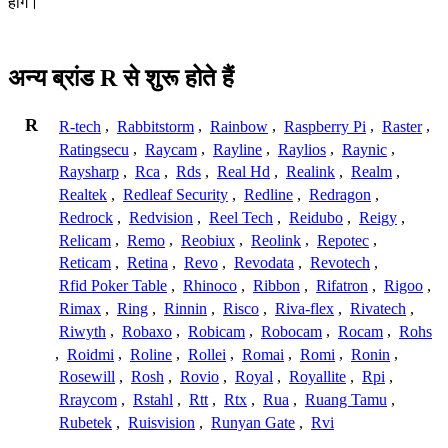
होंगे।
अन्य ब्रांड R से शुरू होते हैं
R
R-tech
,
Rabbitstorm
,
Rainbow
,
Raspberry Pi
,
Raster
,
Ratingsecu
,
Raycam
,
Rayline
,
Raylios
,
Raynic
,
Raysharp
,
Rca
,
Rds
,
Real Hd
,
Realink
,
Realm
,
Realtek
,
Redleaf Security
,
Redline
,
Redragon
,
Redrock
,
Redvision
,
Reel Tech
,
Reidubo
,
Reigy
,
Relicam
,
Remo
,
Reobiux
,
Reolink
,
Repotec
,
Reticam
,
Retina
,
Revo
,
Revodata
,
Revotech
,
Rfid Poker Table
,
Rhinoco
,
Ribbon
,
Rifatron
,
Rigoo
,
Rimax
,
Ring
,
Rinnin
,
Risco
,
Riva-flex
,
Rivatech
,
Riwyth
,
Robaxo
,
Robicam
,
Robocam
,
Rocam
,
Rohs
,
Roidmi
,
Roline
,
Rollei
,
Romai
,
Romi
,
Ronin
,
Rosewill
,
Rosh
,
Rovio
,
Royal
,
Royallite
,
Rpi
,
Rraycom
,
Rstahl
,
Rtt
,
Rtx
,
Rua
,
Ruang Tamu
,
Rubetek
,
Ruisvision
,
Runyan Gate
,
Rvi