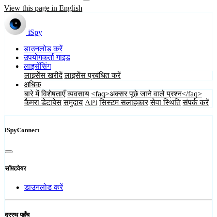
View this page in English
iSpy
डाउनलोड करें
उपयोगकर्ता गाइड
लाइसेंसिंग
लाइसेंस खरीदें
लाइसेंस प्रबंधित करें
अधिक
बारे में
विशेषताएँ
व्यवसाय
<faq>अक्सर पूछे जाने वाले प्रश्न</faq>
कैमरा डेटाबेस
समुदाय
API
सिस्टम सलाहकार
सेवा स्थिति
संपर्क करें
iSpyConnect
सॉफ़्टवेयर
डाउनलोड करें
दूरस्थ पहुँच