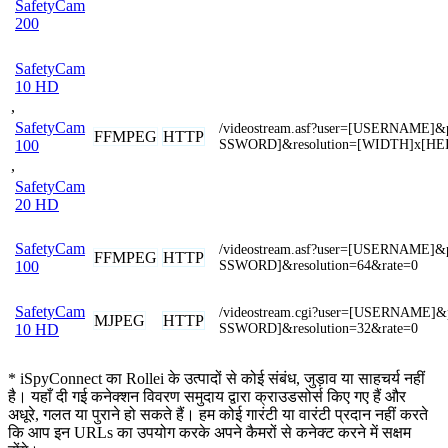
SafetyCam
200
SafetyCam
10 HD
,
SafetyCam
/videostream.asf?user=[USERNAME]
FFMPEG
HTTP
SSWORD]&resolution=[WIDTH]x[HE
100
,
SafetyCam
20 HD
SafetyCam
/videostream.asf?user=[USERNAME]
FFMPEG
HTTP
SSWORD]&resolution=64&rate=0
100
SafetyCam
/videostream.cgi?user=[USERNAME]
MJPEG
HTTP
SSWORD]&resolution=32&rate=0
10 HD
* iSpyConnect का Rollei के उत्पादों से कोई संबंध, जुड़ाव या साहचर्य नहीं
है। यहाँ दी गई कनेक्शन विवरण समुदाय द्वारा क्राउडसोर्स किए गए हैं और
अधूरे, गलत या पुराने हो सकते हैं। हम कोई गारंटी या वारंटी प्रदान नहीं करते
कि आप इन URLs का उपयोग करके अपने कैमरों से कनेक्ट करने में सक्षम