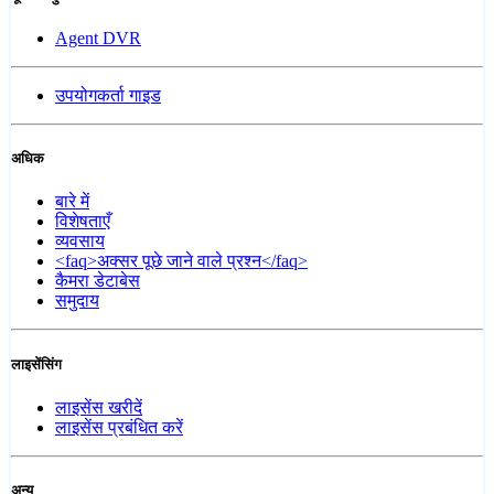
Agent DVR
उपयोगकर्ता गाइड
अधिक
बारे में
विशेषताएँ
व्यवसाय
<faq>अक्सर पूछे जाने वाले प्रश्न</faq>
कैमरा डेटाबेस
समुदाय
लाइसेंसिंग
लाइसेंस खरीदें
लाइसेंस प्रबंधित करें
अन्य