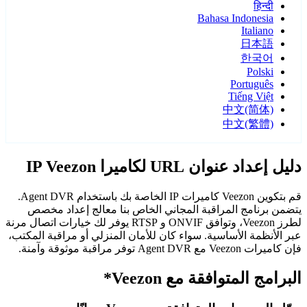
हिन्दी
Bahasa Indonesia
Italiano
日本語
한국어
Polski
Português
Tiếng Việt
中文(简体)
中文(繁體)
دليل إعداد عنوان URL لكاميرا IP Veezon
قم بتكوين Veezon كاميرات IP الخاصة بك باستخدام Agent DVR.
يتضمن برنامج المراقبة المجاني الخاص بنا معالج إعداد مخصص
لطرز Veezon، وتوافق ONVIF و RTSP يوفر لك خيارات اتصال مرنة
عبر الأنظمة الأساسية. سواء كان للأمان المنزلي أو مراقبة المكتب،
فإن كاميرات Veezon مع Agent DVR توفر مراقبة موثوقة وآمنة.
البرامج المتوافقة مع Veezon*