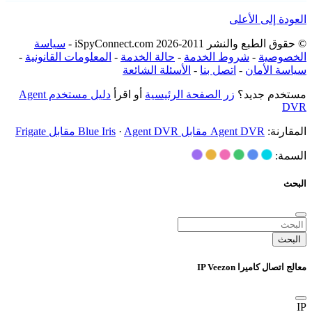
العودة إلى الأعلى
© حقوق الطبع والنشر 2011-2026 iSpyConnect.com -
سياسة
الخصوصية
-
شروط الخدمة
-
حالة الخدمة
-
المعلومات القانونية
-
سياسة الأمان
-
اتصل بنا
-
الأسئلة الشائعة
مستخدم جديد؟
زر الصفحة الرئيسية
أو اقرأ
دليل مستخدم Agent
DVR
المقارنة:
Agent DVR مقابل Blue Iris
Agent DVR مقابل Frigate
·
السمة:
البحث
البحث
معالج اتصال كاميرا IP Veezon
IP