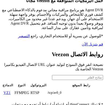
حمّل البرمجيات المتوافقة مع Veezon مجانًا
Agent DVR هو برنامج مراقبة مجاني مدعوم بالذكاء الاصطناعي مع
كشف فوري للأشخاص والمركبات والأجسام. يوفر واجهة سهلة
الاستخدام على أي جهاز، ويدعم عددا غير محدود من الكاميرات،
ويوفر وصولا بعيدا بدون توجيه المنافذ. قم بتحميل Agent DVR
لمراقبة وتأمين عقارك على مدار الساعة.
*للوصول عن بسرية أو للاستخدام التجاري، راجع
التسعير
قم بتنزيل الآن
روابط الاتصال Veezon
نصيحة: انقر فوق النموذج لتوليد عنوان URL لاتصال الفيديو بكاميرا
Veezon الخاصة بك
رابط الموقع
البروتوكول
النوع
النماذج
FFMPEG
RTSP
VZ1
/tcp/av0_0
* لا تملك iSpyConnect أي انتماء أو ارتباط أو تجمع مع منتجات