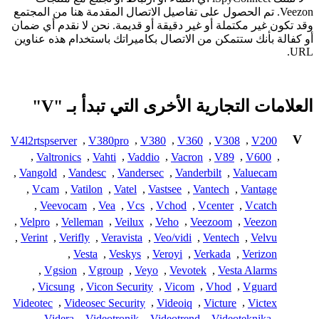
Veezon. تم الحصول على تفاصيل الاتصال المقدمة هنا من المجتمع
وقد تكون غير مكتملة أو غير دقيقة أو قديمة. نحن لا نقدم أي ضمان
أو كفالة بأنك ستتمكن من الاتصال بكاميراتك باستخدام هذه عناوين
URL.
العلامات التجارية الأخرى التي تبدأ بـ "V"
V
V4l2rtspserver
,
V380pro
,
V380
,
V360
,
V308
,
V200
,
Valtronics
,
Vahti
,
Vaddio
,
Vacron
,
V89
,
V600
,
,
Vangold
,
Vandesc
,
Vandersec
,
Vanderbilt
,
Valuecam
,
Vcam
,
Vatilon
,
Vatel
,
Vastsee
,
Vantech
,
Vantage
,
Veevocam
,
Vea
,
Vcs
,
Vchod
,
Vcenter
,
Vcatch
,
Velpro
,
Velleman
,
Veilux
,
Veho
,
Veezoom
,
Veezon
,
Verint
,
Verifly
,
Veravista
,
Veo/vidi
,
Ventech
,
Velvu
,
Vesta
,
Veskys
,
Veroyi
,
Verkada
,
Verizon
,
Vgsion
,
Vgroup
,
Veyo
,
Vevotek
,
Vesta Alarms
,
Vicsung
,
Vicon Security
,
Vicom
,
Vhod
,
Vguard
Videotec
,
Videosec Security
,
Videoiq
,
Victure
,
Victex
,
Videra
,
Videotronik
,
Videotrend
,
Videoteknika
,