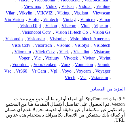
,
Viewmax
,
Vidux
,
Vidstar
,
Vido.at
,
Vidiline
,
Vilar
,
Vikylin
,
VIKVIZ
,
Viking
,
Vigilant
,
Viewscan
Vip Vision
,
Viofo
,
Vimtech
,
Vimtag
,
Vimicro
,
Vimar
,
Vision Digi
,
Vision
,
Visicom
,
Viral
,
Vipcam
,
,
Visioncool Cctv
,
Vision Hi-tech Co
,
Vision Gs
,
Visionxip
,
Visionstar
,
Visionite
,
Visionhitech Americas
,
Vista Cctv
,
Visortech
,
Visonic
,
Visiotys
,
Visiotech
,
Vitorcam
,
Vitek Cctv
,
Vitek
,
Visualint
,
Vistacam
,
Voger
,
Vlc
,
Viziuuy
,
Vivotek
,
Vivitar
,
Vivint
,
Voordeur
,
Voor/keuken
,
Vonz
,
Vonnision
,
Vonnic
Vsc
,
Vr360
,
Vr Cam
,
Vpl
,
Voyo
,
Voycam
,
Voyager
Vtech
,
Vta
,
Vstarcam
,
المزيد من المصادر
* لا تملك iSpyConnect أي انتماء أو ارتباط أو تجمع مع منتجات
Veezon. تم الحصول على تفاصيل الاتصال المقدمة هنا من المجتمع
وقد تكون غير مكتملة أو غير دقيقة أو قديمة. نحن لا نقدم أي ضمان
أو كفالة بأنك ستتمكن من الاتصال بكاميراتك باستخدام هذه عناوين
URL.