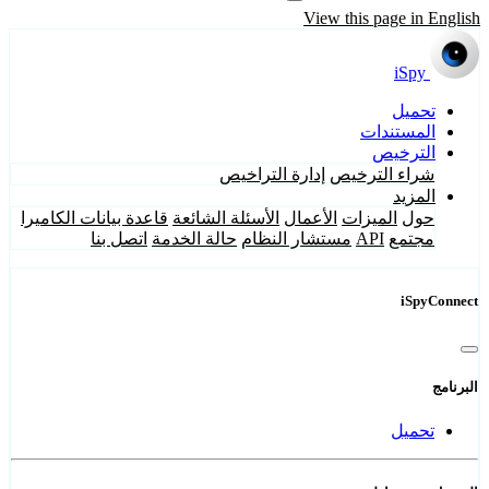
View this page in English
iSpy
تحميل
المستندات
الترخيص
شراء الترخيص
إدارة التراخيص
المزيد
حول
الميزات
الأعمال
الأسئلة الشائعة
قاعدة بيانات الكاميرا
مجتمع
API
مستشار النظام
حالة الخدمة
اتصل بنا
iSpyConnect
البرنامج
تحميل